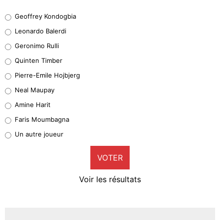
Geoffrey Kondogbia
Geoffrey Kondogbia
38%
Leonardo Balerdi
Leonardo Balerdi
Geronimo Rulli
32%
Quinten Timber
Geronimo Rulli
Pierre-Emile Hojbjerg
5%
Neal Maupay
Quinten Timber
Amine Harit
1%
Faris Moumbagna
Pierre-Emile Hojbjerg
Un autre joueur
9%
VOTER
Neal Maupay
4%
Voir les résultats
Amine Harit
3%
Faris Moumbagna