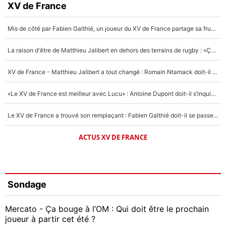
XV de France
Mis de côté par Fabien Galthié, un joueur du XV de France partage sa frustration : «ils ne me l’ont pas dit tout de suite»
La raison d'être de Matthieu Jalibert en dehors des terrains de rugby : «Ça m'atteint autant que si tu touches à un membre de ma famille»
XV de France - Matthieu Jalibert a tout changé : Romain Ntamack doit-il s’inquiéter pour sa place à un an de la Coupe du monde ?
«Le XV de France est meilleur avec Lucu» : Antoine Dupont doit-il s’inquiéter pour sa place ?
Le XV de France a trouvé son remplaçant : Fabien Galthié doit-il se passer d'Antoine Dupont ?
ACTUS XV DE FRANCE
Sondage
Mercato - Ça bouge à l’OM : Qui doit être le prochain
joueur à partir cet été ?