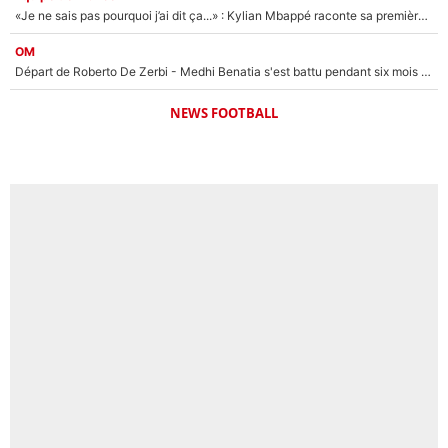
«Je ne sais pas pourquoi j’ai dit ça...» : Kylian Mbappé raconte sa première rencontre avec Zinédine Zidane (et c’est très drôle)
OM
Départ de Roberto De Zerbi - Medhi Benatia s'est battu pendant six mois pour le retenir à l'OM, le PSG a été le naufrage de trop : «Je pars avec toi»
NEWS FOOTBALL