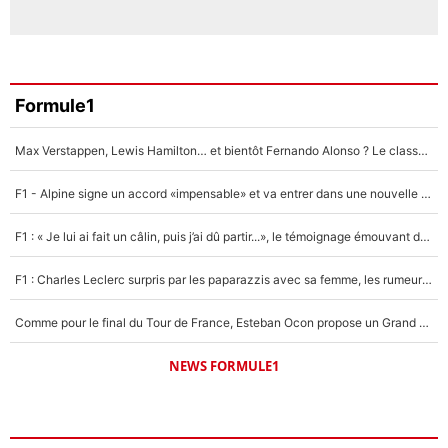
Formule1
Max Verstappen, Lewis Hamilton… et bientôt Fernando Alonso ? Le classement des pilotes les mieux payés en Formule 1 risque de changer !
F1 - Alpine signe un accord «impensable» et va entrer dans une nouvelle dimension : Grande nouvelle pour Pierre Gasly !
F1 : « Je lui ai fait un câlin, puis j’ai dû partir...», le témoignage émouvant de Max Verstappen sur sa fille
F1 : Charles Leclerc surpris par les paparazzis avec sa femme, les rumeurs étaient vraies !
Comme pour le final du Tour de France, Esteban Ocon propose un Grand Prix de Formule 1 à Paris : «Autour de l’Arc de Triomphe, ce serait génial» !
NEWS FORMULE1