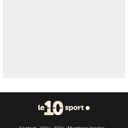
4%
Un autre joueur
5%
1625 personnes ont participé aux votes.