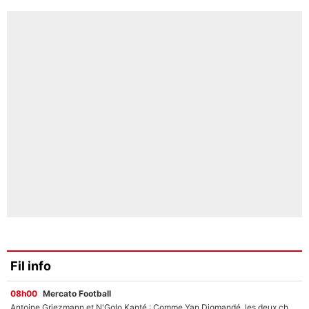
Fil info
08h00
Mercato Football
Antoine Griezmann et N'Golo Kanté : Comme Yan Diomandé, les deux champions du monde ont refusé de signer au PSG !