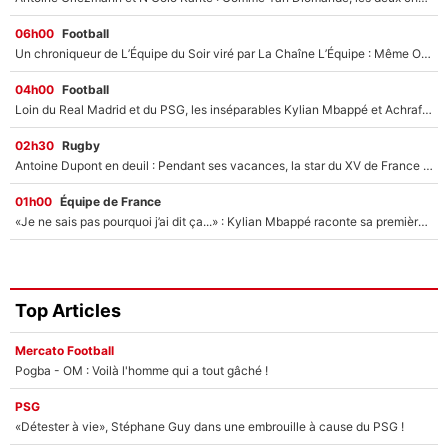
06h00
Football
Un chroniqueur de L’Équipe du Soir viré par La Chaîne L’Équipe : Même Olivier Ménard n’avait pas pu empêcher son départ, «je l’ai appris sur Twitter, je l’ai vécu assez mal»
04h00
Football
Loin du Real Madrid et du PSG, les inséparables Kylian Mbappé et Achraf Hakimi changent d'équipe le temps d'une journée !
02h30
Rugby
Antoine Dupont en deuil : Pendant ses vacances, la star du XV de France a perdu sa grand-mère
01h00
Équipe de France
«Je ne sais pas pourquoi j’ai dit ça...» : Kylian Mbappé raconte sa première rencontre avec Zinédine Zidane (et c’est très drôle)
Top Articles
Mercato Football
Pogba - OM : Voilà l'homme qui a tout gâché !
PSG
«Détester à vie», Stéphane Guy dans une embrouille à cause du PSG !