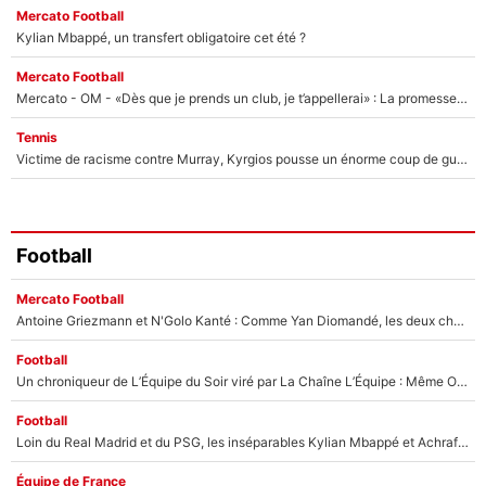
Mercato Football
Kylian Mbappé, un transfert obligatoire cet été ?
Mercato Football
Mercato - OM - «Dès que je prends un club, je t’appellerai» : La promesse de Marcelino au moment de claquer la porte
Tennis
Victime de racisme contre Murray, Kyrgios pousse un énorme coup de gueule !
Football
Mercato Football
Antoine Griezmann et N'Golo Kanté : Comme Yan Diomandé, les deux champions du monde ont refusé de signer au PSG !
Football
Un chroniqueur de L’Équipe du Soir viré par La Chaîne L’Équipe : Même Olivier Ménard n’avait pas pu empêcher son départ, «je l’ai appris sur Twitter, je l’ai vécu assez mal»
Football
Loin du Real Madrid et du PSG, les inséparables Kylian Mbappé et Achraf Hakimi changent d'équipe le temps d'une journée !
Équipe de France