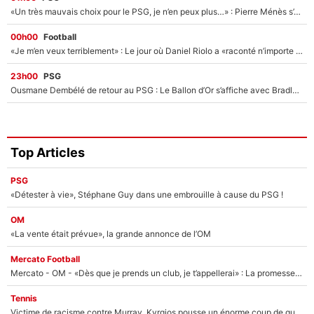
«Un très mauvais choix pour le PSG, je n’en peux plus…» : Pierre Ménès s’est complètement trompé avec Luis Enrique et ces déclarations le prouvent !
00h00
Football
«Je m’en veux terriblement» : Le jour où Daniel Riolo a «raconté n’importe quoi» dans l'After Foot !
23h00
PSG
Ousmane Dembélé de retour au PSG : Le Ballon d’Or s’affiche avec Bradley Barcola en plein cœur du feuilleton sur son départ !
Top Articles
PSG
«Détester à vie», Stéphane Guy dans une embrouille à cause du PSG !
OM
«La vente était prévue», la grande annonce de l’OM
Mercato Football
Mercato - OM - «Dès que je prends un club, je t’appellerai» : La promesse de Marcelino au moment de claquer la porte
Tennis
Victime de racisme contre Murray, Kyrgios pousse un énorme coup de gueule !