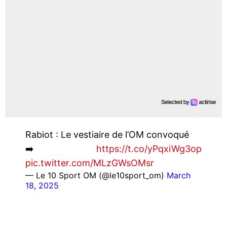
Rabiot : Le vestiaire de l’OM convoqué
➡️
https://t.co/yPqxiWg3op
pic.twitter.com/MLzGWsOMsr
— Le 10 Sport OM (@le10sport_om)
March
18, 2025