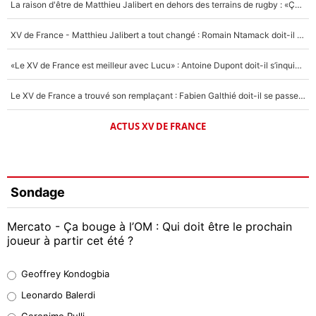
La raison d'être de Matthieu Jalibert en dehors des terrains de rugby : «Ça m'atteint autant que si tu touches à un membre de ma famille»
XV de France - Matthieu Jalibert a tout changé : Romain Ntamack doit-il s’inquiéter pour sa place à un an de la Coupe du monde ?
«Le XV de France est meilleur avec Lucu» : Antoine Dupont doit-il s’inquiéter pour sa place ?
Le XV de France a trouvé son remplaçant : Fabien Galthié doit-il se passer d'Antoine Dupont ?
ACTUS XV DE FRANCE
Sondage
Mercato - Ça bouge à l’OM : Qui doit être le prochain
joueur à partir cet été ?
Geoffrey Kondogbia
Geoffrey Kondogbia
38%
Leonardo Balerdi
Leonardo Balerdi
Geronimo Rulli