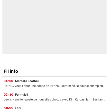
Fil info
04h00
Mercato Football
Le PSG veut s'offrir une pépite de 16 ans : Déterminé, le double champion d'Europe en titre est prêt à lâcher 40M€ pour celui que l'on compare déjà à Vinicius Jr !
02h30
Formule1
Lewis Hamilton poste de nouvelles photos avec Kim Kardashian : Ses fans le voient déjà redevenir champion du monde de F1 grâce à elle !
01h00
PSG