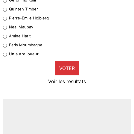
32%
Quinten Timber
Geronimo Rulli
Pierre-Emile Hojbjerg
5%
Neal Maupay
Quinten Timber
Amine Harit
1%
Faris Moumbagna
Pierre-Emile Hojbjerg
Un autre joueur
9%
VOTER
Neal Maupay
4%
Voir les résultats
Amine Harit
3%
Faris Moumbagna
4%
Un autre joueur
5%