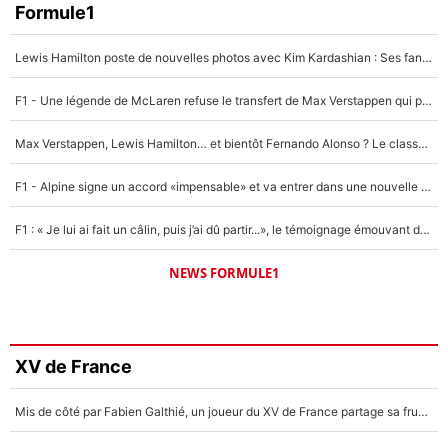
Formule1
Lewis Hamilton poste de nouvelles photos avec Kim Kardashian : Ses fans le voient déjà redevenir champion du monde de F1 grâce à elle !
F1 - Une légende de McLaren refuse le transfert de Max Verstappen qui pourrait «faire des vagues» et plomber l'ambiance dans l'équipe
Max Verstappen, Lewis Hamilton… et bientôt Fernando Alonso ? Le classement des pilotes les mieux payés en Formule 1 risque de changer !
F1 - Alpine signe un accord «impensable» et va entrer dans une nouvelle dimension : Grande nouvelle pour Pierre Gasly !
F1 : « Je lui ai fait un câlin, puis j’ai dû partir...», le témoignage émouvant de Max Verstappen sur sa fille
NEWS FORMULE1
XV de France
Mis de côté par Fabien Galthié, un joueur du XV de France partage sa frustration : «ils ne me l’ont pas dit tout de suite»