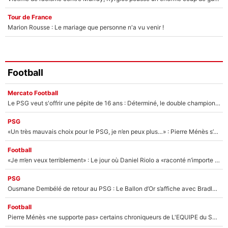
Tour de France
Marion Rousse : Le mariage que personne n'a vu venir !
Football
Mercato Football
Le PSG veut s'offrir une pépite de 16 ans : Déterminé, le double champion d'Europe en titre est prêt à lâcher 40M€ pour celui que l'on compare déjà à Vinicius Jr !
PSG
«Un très mauvais choix pour le PSG, je n’en peux plus…» : Pierre Ménès s’est complètement trompé avec Luis Enrique et ces déclarations le prouvent !
Football
«Je m’en veux terriblement» : Le jour où Daniel Riolo a «raconté n’importe quoi» dans l'After Foot !
PSG
Ousmane Dembélé de retour au PSG : Le Ballon d’Or s’affiche avec Bradley Barcola en plein cœur du feuilleton sur son départ !
Football
Pierre Ménès «ne supporte pas» certains chroniqueurs de L'EQUIPE du Soir : Ils vont tous partir !