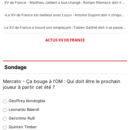
XV de France - Matthieu Jalibert a tout changé : Romain Ntamack doit-il s’inquiéter pour sa place à un an de la Coupe du monde ?
«Le XV de France est meilleur avec Lucu» : Antoine Dupont doit-il s’inquiéter pour sa place ?
Le XV de France a trouvé son remplaçant : Fabien Galthié doit-il se passer d'Antoine Dupont ?
ACTUS XV DE FRANCE
Sondage
Mercato - Ça bouge à l’OM : Qui doit être le prochain
joueur à partir cet été ?
Geoffrey Kondogbia
Geoffrey Kondogbia
38%
Leonardo Balerdi
Leonardo Balerdi
Geronimo Rulli
32%
Quinten Timber