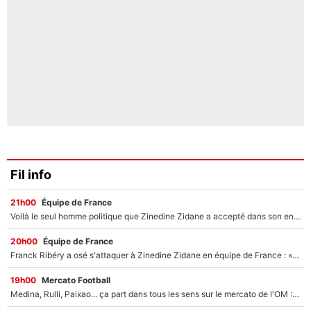
Fil info
21h00
Équipe de France
Voilà le seul homme politique que Zinedine Zidane a accepté dans son entourage : «Je garde un très bon souvenir de lui»
20h00
Équipe de France
Franck Ribéry a osé s'attaquer à Zinedine Zidane en équipe de France : «Je n'aurais jamais fait ça»
19h00
Mercato Football
Medina, Rulli, Paixao... ça part dans tous les sens sur le mercato de l'OM : Frank McCourt va enfin récupérer l'argent qu'il attend ?