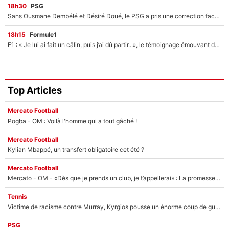
18h30
PSG
Sans Ousmane Dembélé et Désiré Doué, le PSG a pris une correction face à Majorque : Luis Enrique attend avec impatience des renforts !
18h15
Formule1
F1 : « Je lui ai fait un câlin, puis j’ai dû partir...», le témoignage émouvant de Max Verstappen sur sa fille
Top Articles
Mercato Football
Pogba - OM : Voilà l'homme qui a tout gâché !
Mercato Football
Kylian Mbappé, un transfert obligatoire cet été ?
Mercato Football
Mercato - OM - «Dès que je prends un club, je t’appellerai» : La promesse de Marcelino au moment de claquer la porte
Tennis
Victime de racisme contre Murray, Kyrgios pousse un énorme coup de gueule !
PSG