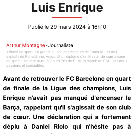
Luis Enrique
Publié le 29 mars 2024 à 16h10
Arthur Montagne
-
Journaliste
Affamé de sport, il a grandi au son des moteurs de Formule 1 et des
exploits de Ronaldinho. Aujourd’hui, diplomé d'un Master de journalisme
de sport, il ne rate plus un Grand Prix de F1 ni un match du PSG, ses deux
passions et spécialités
Avant de retrouver le FC Barcelone en quart
de finale de la Ligue des champions, Luis
Enrique n'avait pas manqué d'encenser le
Barça, rappelant qu'il s'agissait de son club
de cœur. Une déclaration qui a fortement
déplu à Daniel Riolo qui n'hésite pas à