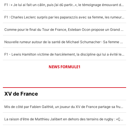
F1 : « Je lui ai fait un câlin, puis j’ai dû partir...», le témoignage émouvant de Max Verstappen sur sa fille
F1 : Charles Leclerc surpris par les paparazzis avec sa femme, les rumeurs étaient vraies !
Comme pour le final du Tour de France, Esteban Ocon propose un Grand Prix de Formule 1 à Paris : «Autour de l’Arc de Triomphe, ce serait génial» !
Nouvelle rumeur autour de la santé de Michael Schumacher : Sa femme Corinna sort du silence
F1 - Lewis Hamilton victime de harcèlement, la discipline qui lui a évité le pire : «J'aurais probablement mal tourné»
NEWS FORMULE1
XV de France
Mis de côté par Fabien Galthié, un joueur du XV de France partage sa frustration : «ils ne me l’ont pas dit tout de suite»
La raison d'être de Matthieu Jalibert en dehors des terrains de rugby : «Ça m'atteint autant que si tu touches à un membre de ma famille»