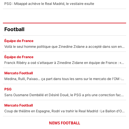
PSG : Mbappé achève le Real Madrid, le vestiaire exulte
Football
Équipe de France
Voilà le seul homme politique que Zinedine Zidane a accepté dans son entourage : «Je garde un très bon souvenir de lui»
Équipe de France
Franck Ribéry a osé s'attaquer à Zinedine Zidane en équipe de France : «Je n'aurais jamais fait ça»
Mercato Football
Medina, Rulli, Paixao... ça part dans tous les sens sur le mercato de l'OM : Frank McCourt va enfin récupérer l'argent qu'il attend ?
PSG
Sans Ousmane Dembélé et Désiré Doué, le PSG a pris une correction face à Majorque : Luis Enrique attend avec impatience des renforts !
Mercato Football
Coup de théâtre en Espagne, Rodri va trahir le Real Madrid : Le Ballon d'Or a choisi de signer au FC Barcelone !
NEWS FOOTBALL