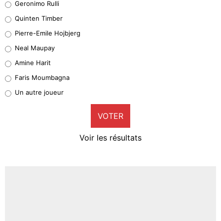
Geronimo Rulli
32%
Quinten Timber
Geronimo Rulli
Pierre-Emile Hojbjerg
5%
Neal Maupay
Quinten Timber
Amine Harit
1%
Faris Moumbagna
Pierre-Emile Hojbjerg
Un autre joueur
9%
VOTER
Neal Maupay
4%
Voir les résultats
Amine Harit
3%
Faris Moumbagna
4%
Un autre joueur
5%