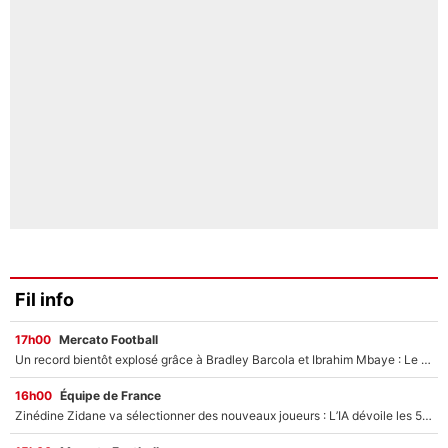
Fil info
17h00
Mercato Football
Un record bientôt explosé grâce à Bradley Barcola et Ibrahim Mbaye : Le PSG sur le point de réaliser un mercato historique ?
16h00
Équipe de France
Zinédine Zidane va sélectionner des nouveaux joueurs : L’IA dévoile les 5 cracks qui pourraient rapidement le rejoindre en équipe de France !