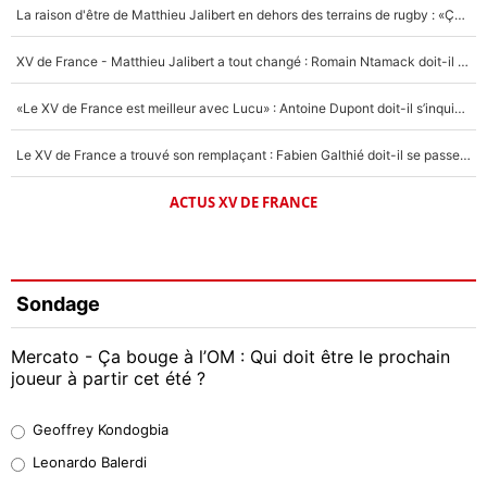
La raison d'être de Matthieu Jalibert en dehors des terrains de rugby : «Ça m'atteint autant que si tu touches à un membre de ma famille»
XV de France - Matthieu Jalibert a tout changé : Romain Ntamack doit-il s’inquiéter pour sa place à un an de la Coupe du monde ?
«Le XV de France est meilleur avec Lucu» : Antoine Dupont doit-il s’inquiéter pour sa place ?
Le XV de France a trouvé son remplaçant : Fabien Galthié doit-il se passer d'Antoine Dupont ?
ACTUS XV DE FRANCE
Sondage
Mercato - Ça bouge à l’OM : Qui doit être le prochain
joueur à partir cet été ?
Geoffrey Kondogbia
Geoffrey Kondogbia
38%
Leonardo Balerdi
Leonardo Balerdi