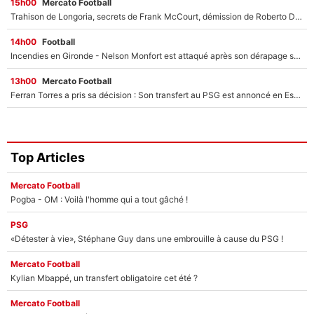
15h00
Mercato Football
Trahison de Longoria, secrets de Frank McCourt, démission de Roberto De Zerbi : Medhi Benatia se lâche sur son départ de l'OM et fait d'importantes révélations
14h00
Football
Incendies en Gironde - Nelson Monfort est attaqué après son dérapage sur CNews : «Et lui, il prend combien pour parler dans un studio climatisé?»
13h00
Mercato Football
Ferran Torres a pris sa décision : Son transfert au PSG est annoncé en Espagne !
Top Articles
Mercato Football
Pogba - OM : Voilà l'homme qui a tout gâché !
PSG
«Détester à vie», Stéphane Guy dans une embrouille à cause du PSG !
Mercato Football
Kylian Mbappé, un transfert obligatoire cet été ?
Mercato Football