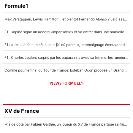
Formule1
Max Verstappen, Lewis Hamilton… et bientôt Fernando Alonso ? Le classement des pilotes les mieux payés en Formule 1 risque de changer !
F1 - Alpine signe un accord «impensable» et va entrer dans une nouvelle dimension : Grande nouvelle pour Pierre Gasly !
F1 : « Je lui ai fait un câlin, puis j’ai dû partir...», le témoignage émouvant de Max Verstappen sur sa fille
F1 : Charles Leclerc surpris par les paparazzis avec sa femme, les rumeurs étaient vraies !
Comme pour le final du Tour de France, Esteban Ocon propose un Grand Prix de Formule 1 à Paris : «Autour de l’Arc de Triomphe, ce serait génial» !
NEWS FORMULE1
XV de France
Mis de côté par Fabien Galthié, un joueur du XV de France partage sa frustration : «ils ne me l’ont pas dit tout de suite»