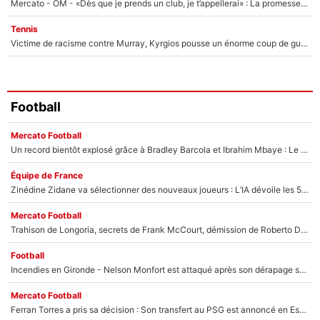
Mercato - OM - «Dès que je prends un club, je t’appellerai» : La promesse de Marcelino au moment de claquer la porte
Tennis
Victime de racisme contre Murray, Kyrgios pousse un énorme coup de gueule !
Football
Mercato Football
Un record bientôt explosé grâce à Bradley Barcola et Ibrahim Mbaye : Le PSG sur le point de réaliser un mercato historique ?
Équipe de France
Zinédine Zidane va sélectionner des nouveaux joueurs : L’IA dévoile les 5 cracks qui pourraient rapidement le rejoindre en équipe de France !
Mercato Football
Trahison de Longoria, secrets de Frank McCourt, démission de Roberto De Zerbi : Medhi Benatia se lâche sur son départ de l'OM et fait d'importantes révélations
Football
Incendies en Gironde - Nelson Monfort est attaqué après son dérapage sur CNews : «Et lui, il prend combien pour parler dans un studio climatisé?»
Mercato Football
Ferran Torres a pris sa décision : Son transfert au PSG est annoncé en Espagne !