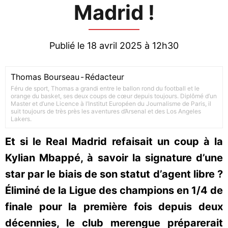
Madrid !
Publié le 18 avril 2025 à 12h30
Thomas Bourseau
-
Rédacteur
Féru de sport, Thomas a grandi entre le ballon rond du football et le
orange du basket, ses deux coups de cœur depuis toujours. Diplômé d’un
Master et d’une Licence à l’Institut Européen du Journalisme de Paris, il
suit toujours de très près les aventures d’Arsenal et des Los Angeles
Lakers.
Et si le Real Madrid refaisait un coup à la
Kylian Mbappé, à savoir la signature d’une
star par le biais de son statut d’agent libre ?
Éliminé de la Ligue des champions en 1/4 de
finale pour la première fois depuis deux
décennies, le club merengue préparerait