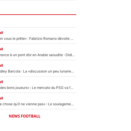
ll
«On l’achète et on vous le prête» : Fabrizio Romano dévoile déjà la stratégie du PSG avec le transfert de Zion Suzuki !
ll
De l’équipe de France à un pont d’or en Arabie saoudite : Didier Deschamps a donné sa réponse !
ll
Transfert de Bradley Barcola : La «discussion un peu lunaire» qui l'a convaincu de quitter le PSG, son entourage est pointé du doigt
ll
«Ça peut attirer des bons joueurs» : Le mercato du PSG va faire des victimes dans l'effectif de Luis Enrique ?
ll
«C’est une bonne chose qu’il ne vienne pas» : Le soulagement de l'After Foot après le transfert avorté de Yan Diomandé au PSG
NEWS FOOTBALL