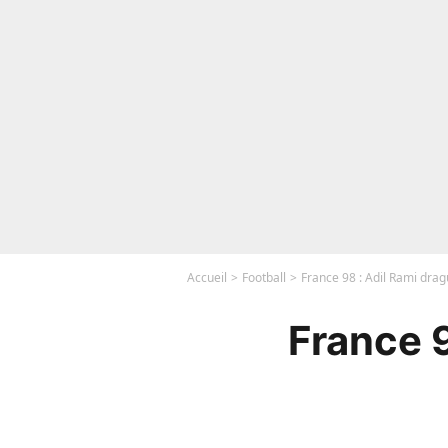
Accueil
Football
France 98 : Adil Rami drag
France 9