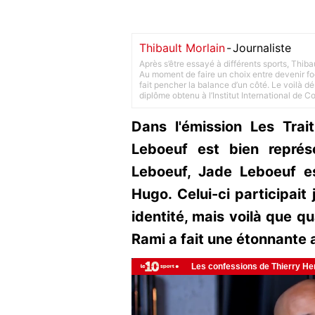
Thibault Morlain
-
Journaliste
Après s’être essayé à différents sports, Thiba
Au moment de faire un choix entre devenir foot
fait pencher la balance d’un côté. Le voilà d
diplôme obtenu à l’Institut International de 
Dans l'émission Les Trait
Leboeuf est bien représe
Leboeuf, Jade Leboeuf e
Hugo. Celui-ci participait
identité, mais voilà que qu
Rami a fait une étonnante