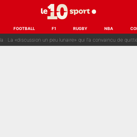
prête» : Fabrizio Romano dévoile déjà la stratégie du PSG avec
 pont d’or en Arabie saoudite : Didier Deschamps a donné sa
hec, voilà ce que l’avenir réserve à Paul Seixas : «Tant qu’il y
FOOTBALL
F1
RUGBY
NBA
CO
: La «discussion un peu lunaire» qui l'a convaincu de quitter le PS
oueurs» : Le mercato du PSG va faire des victimes dans l'effe