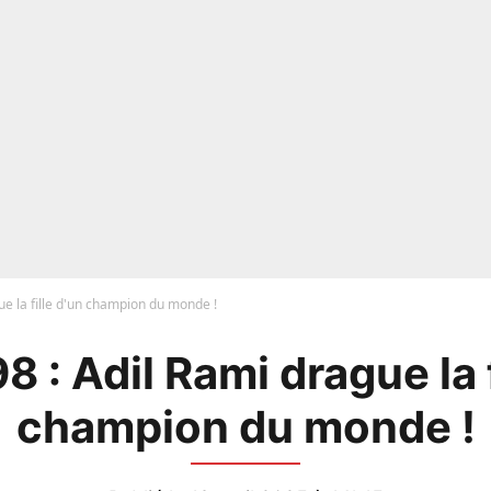
ue la fille d'un champion du monde !
8 : Adil Rami drague la f
champion du monde !