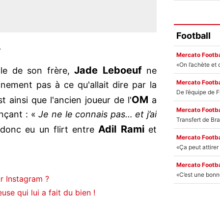
Football
»
Mercato Footba
Jade Leboeuf
ole de son frère,
ne
Mercato Footba
nement pas à ce qu'allait dire par la
OM
st ainsi que l'ancien joueur de l'
a
Mercato Footba
ançant : «
Je ne le connais pas… et j’ai
Adil Rami
 donc eu un flirt entre
et
Mercato Footba
Mercato Footba
r Instagram ?
se qui lui a fait du bien !