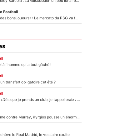
Transfert de Bradley Barcola : La «discussion un peu lunaire» qui l'a convaincu de quitter le PSG, son entourage est pointé du doigt
o Football
«Ça peut attirer des bons joueurs» : Le mercato du PSG va faire des victimes dans l'effectif de Luis Enrique ?
es
ll
ilà l'homme qui a tout gâché !
ll
n transfert obligatoire cet été ?
ll
Mercato - OM - «Dès que je prends un club, je t’appellerai» : La promesse de Marcelino au moment de claquer la porte
Victime de racisme contre Murray, Kyrgios pousse un énorme coup de gueule !
hève le Real Madrid, le vestiaire exulte