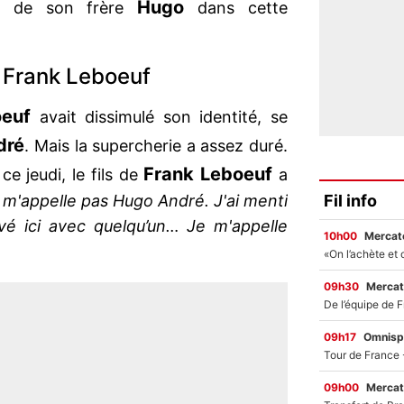
Hugo
e de son frère
dans cette
e Frank Leboeuf
euf
avait dissimulé son identité, se
dré
. Mais la supercherie a assez duré.
Frank Leboeuf
ce jeudi, le fils de
a
Fil info
 m'appelle pas Hugo André. J'ai menti
ivé ici avec quelqu’un… Je m'appelle
10h00
Mercato
09h30
Mercat
09h17
Omnisp
09h00
Mercat