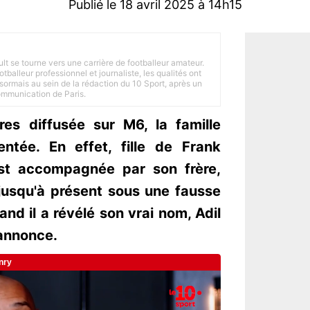
Publié le 18 avril 2025 à 14h15
ult se tourne vers une carrière de footballeur amateur.
balleur professionnel et journaliste, les qualités ont
ésormais au sein de la rédaction du 10 Sport, après un
Communication de Paris.
res diffusée sur M6, la famille
ntée. En effet, fille de Frank
st accompagnée par son frère,
 jusqu'à présent sous une fausse
and il a révélé son vrai nom, Adil
 annonce.