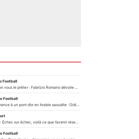
 Football
«On l’achète et on vous le prête» : Fabrizio Romano dévoile déjà la stratégie du PSG avec le transfert de Zion Suzuki !
o Football
De l’équipe de France à un pont d’or en Arabie saoudite : Didier Deschamps a donné sa réponse !
ort
Tour de France - Échec sur échec, voilà ce que l’avenir réserve à Paul Seixas : «Tant qu’il y aura un Pogacar comme celui-là...»
o Football