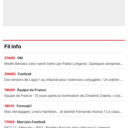
Fil info
21h00
OM
Medhi Benatia s'est «senti trahi» par Pablo Longoria : Quelques semaines après son départ, l'ancien directeur de football de l'OM règle ses comptes
20h00
Football
Des terrains de Ligue 1 au tribunal pour violences conjugales : Un arbitre français encourt une peine de 18 mois de prison !
19h00
Équipe de France
Equipe de France : 10 jours après la nomination de Zinedine Zidane, c'est au tour de son fils de prendre un nouveau départ !
18h15
Formule1
Max Verstappen, Lewis Hamilton… et bientôt Fernando Alonso ? Le classement des pilotes les mieux payés en Formule 1 risque de changer !
17h50
Mercato Football
EXCLU - Mercato - PSG : Bradley Barcola trop cher pour Liverpool