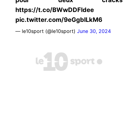
https://t.co/BWwDDFldee
pic.twitter.com/9eGgblLkM6
— le10sport (@le10sport)
June 30, 2024