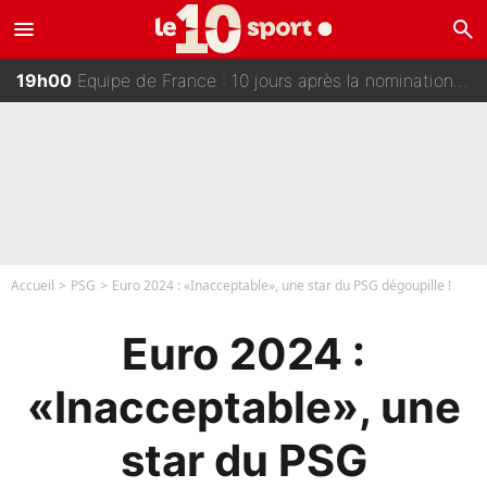
menu
search
20h00
Des terrains de Ligue 1 au tribunal pour violences conjugales : Un arbitre français encourt une peine de 18 mois de prison !
19h00
Equipe de France : 10 jours après la nomination de Zinedine Zidane, c'est au tour de son fils de prendre un nouveau départ !
18h15
Max Verstappen, Lewis Hamilton… et bientôt Fernando Alonso ? Le classement des pilotes les mieux payés en Formule 1 risque de changer !
17h50
EXCLU - Mercato - PSG : Bradley Barcola trop cher pour Liverpool
Accueil
PSG
Euro 2024 : «Inacceptable», une star du PSG dégoupille !
Euro 2024 :
«Inacceptable», une
star du PSG