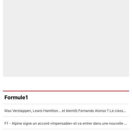
Formule1
Max Verstappen, Lewis Hamilton… et bientôt Fernando Alonso ? Le classement des pilotes les mieux payés en Formule 1 risque de changer !
F1 - Alpine signe un accord «impensable» et va entrer dans une nouvelle dimension : Grande nouvelle pour Pierre Gasly !