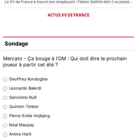
Le XV de France a trouvé son remplaçant : Fabien Galthié doit-il se passer d'Antoine Dupont ?
ACTUS XV DE FRANCE
Sondage
Mercato - Ça bouge à l’OM : Qui doit être le prochain
joueur à partir cet été ?
Geoffrey Kondogbia
Geoffrey Kondogbia
38%
Leonardo Balerdi
Leonardo Balerdi
Geronimo Rulli
32%
Quinten Timber
Geronimo Rulli
Pierre-Emile Hojbjerg
5%
Neal Maupay
Quinten Timber
Amine Harit