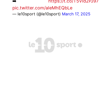
➡️
https://t.co/T5VId2PJ97
pic.twitter.com/aIeMhEQbLe
— le10sport (@le10sport)
March 17, 2025