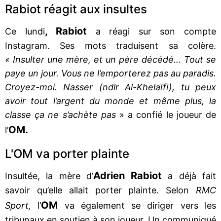
Rabiot réagit aux insultes
, Rabiot
Ce lundi
a réagi sur son compte
Instagram. Ses mots traduisent sa colère.
« Insulter une mère, et un père décédé… Tout se
paye un jour. Vous ne l’emporterez pas au paradis.
Croyez-moi. Nasser (ndlr Al-Khelaïfi), tu peux
avoir tout l’argent du monde et même plus, la
classe ça ne s’achète pas
» a confié le joueur de
OM.
l’
L'OM va porter plainte
Adrien Rabiot
Insultée, la mère d’
a déjà fait
savoir qu’elle allait porter plainte. Selon
RMC
OM
Sport,
l’
va également se diriger vers les
tribunaux en soutien à son joueur. Un communiqué