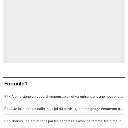
Formule1
F1 - Alpine signe un accord «impensable» et va entrer dans une nouvelle dimension : Grande nouvelle pour Pierre Gasly !
F1 : « Je lui ai fait un câlin, puis j’ai dû partir...», le témoignage émouvant de Max Verstappen sur sa fille
F1 : Charles Leclerc surpris par les paparazzis avec sa femme, les rumeurs étaient vraies !