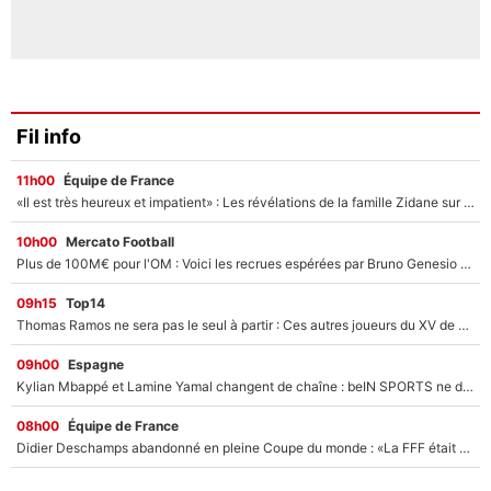
Fil info
11h00
Équipe de France
«Il est très heureux et impatient» : Les révélations de la famille Zidane sur sa prise de pouvoir en équipe de France !
10h00
Mercato Football
Plus de 100M€ pour l'OM : Voici les recrues espérées par Bruno Genesio et Grégory Lorenzi après l’opération dégraissage
09h15
Top14
Thomas Ramos ne sera pas le seul à partir : Ces autres joueurs du XV de France pourraient aussi quitter le Stade Toulousain, un club de Top 14 est déjà sur les rangs
09h00
Espagne
Kylian Mbappé et Lamine Yamal changent de chaîne : beIN SPORTS ne digère pas cette décision historique et prédit un fiasco pour la Liga
08h00
Équipe de France
Didier Deschamps abandonné en pleine Coupe du monde : «La FFF était déjà passée à Zinedine Zidane»