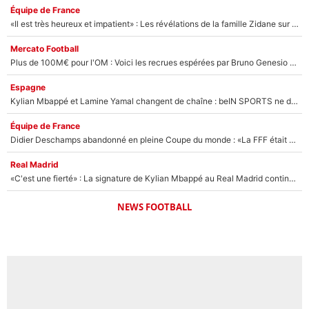
Équipe de France
«Il est très heureux et impatient» : Les révélations de la famille Zidane sur sa prise de pouvoir en équipe de France !
Mercato Football
Plus de 100M€ pour l'OM : Voici les recrues espérées par Bruno Genesio et Grégory Lorenzi après l’opération dégraissage
Espagne
Kylian Mbappé et Lamine Yamal changent de chaîne : beIN SPORTS ne digère pas cette décision historique et prédit un fiasco pour la Liga
Équipe de France
Didier Deschamps abandonné en pleine Coupe du monde : «La FFF était déjà passée à Zinedine Zidane»
Real Madrid
«C'est une fierté» : La signature de Kylian Mbappé au Real Madrid continue de régaler l'Espagne
NEWS FOOTBALL