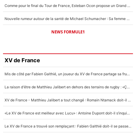
Comme pour le final du Tour de France, Esteban Ocon propose un Grand Prix de Formule 1 à Paris : «Autour de l’Arc de Triomphe, ce serait génial» !
Nouvelle rumeur autour de la santé de Michael Schumacher : Sa femme Corinna sort du silence
NEWS FORMULE1
XV de France
Mis de côté par Fabien Galthié, un joueur du XV de France partage sa frustration : «ils ne me l’ont pas dit tout de suite»
La raison d'être de Matthieu Jalibert en dehors des terrains de rugby : «Ça m'atteint autant que si tu touches à un membre de ma famille»
XV de France - Matthieu Jalibert a tout changé : Romain Ntamack doit-il s’inquiéter pour sa place à un an de la Coupe du monde ?
«Le XV de France est meilleur avec Lucu» : Antoine Dupont doit-il s’inquiéter pour sa place ?
Le XV de France a trouvé son remplaçant : Fabien Galthié doit-il se passer d'Antoine Dupont ?