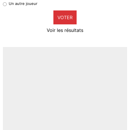
Pierre-Emile Hojbjerg
Un autre joueur
9%
VOTER
Neal Maupay
4%
Voir les résultats
Amine Harit
3%
Faris Moumbagna
4%
Un autre joueur
5%
1568 personnes ont participé aux votes.