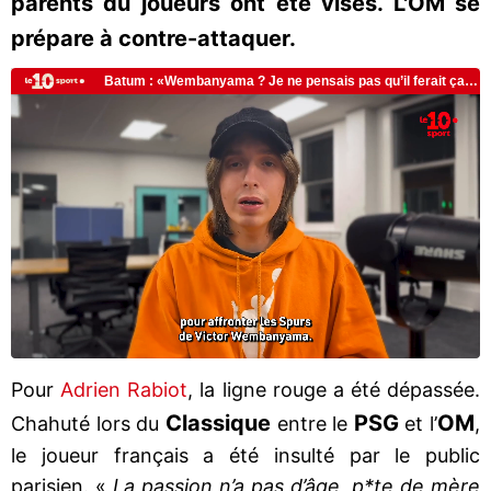
parents du joueurs ont été visés. L'OM se
prépare à contre-attaquer.
Pour
Adrien Rabiot
, la ligne rouge a été dépassée.
Classique
PSG
OM
Chahuté lors du
entre le
et l’
,
le joueur français a été insulté par le public
parisien. «
La passion n’a pas d’âge, p*te de mère