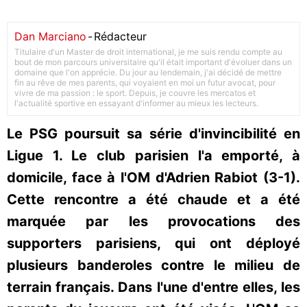
Dan Marciano
-
Rédacteur
Titulaire d'un Master de droit international, je me suis rendu compte au
bout de mon parcours universitaire qu'il était important d'évoluer dans un
domaine que l'on apprécie. Du jour au lendemain, j'ai décidé de mettre
fin au rêve de mes parents, qui voyaient en moi un futur avocat, pour
vivre de ma passion : le sport. Depuis, je couvre les mercatos et
l'actualité sportive en essayant d'informer au mieux les lecteurs.
Le PSG poursuit sa série d'invincibilité en
Ligue 1. Le club parisien l'a emporté, à
domicile, face à l'OM d'Adrien Rabiot (3-1).
Cette rencontre a été chaude et a été
marquée par les provocations des
supporters parisiens, qui ont déployé
plusieurs banderoles contre le milieu de
terrain français. Dans l'une d'entre elles, les