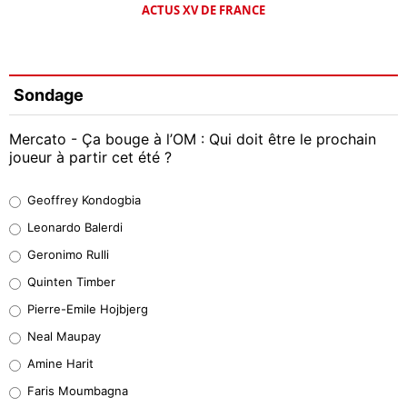
ACTUS XV DE FRANCE
Sondage
Mercato - Ça bouge à l’OM : Qui doit être le prochain
joueur à partir cet été ?
Geoffrey Kondogbia
Geoffrey Kondogbia
38%
Leonardo Balerdi
Leonardo Balerdi
Geronimo Rulli
32%
Quinten Timber
Geronimo Rulli
Pierre-Emile Hojbjerg
5%
Neal Maupay
Quinten Timber
Amine Harit
1%
Faris Moumbagna