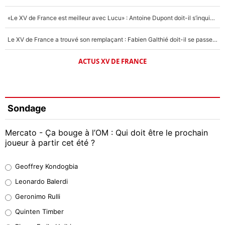
«Le XV de France est meilleur avec Lucu» : Antoine Dupont doit-il s’inquiéter pour sa place ?
Le XV de France a trouvé son remplaçant : Fabien Galthié doit-il se passer d'Antoine Dupont ?
ACTUS XV DE FRANCE
Sondage
Mercato - Ça bouge à l’OM : Qui doit être le prochain
joueur à partir cet été ?
Geoffrey Kondogbia
Geoffrey Kondogbia
38%
Leonardo Balerdi
Leonardo Balerdi
Geronimo Rulli
32%
Quinten Timber
Geronimo Rulli