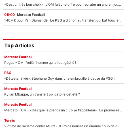
«C’est un très bon choix» : L'OM fait une offre pour recruter un ancien joueur du PSG... et c'est validé dans l'After Foot !
01h00
Mercato Football
140M€ pour Yan Diomandé : Le PSG a dit non au transfert qui bat tous les records sur le mercato
Top Articles
Mercato Football
Pogba - OM : Voilà l'homme qui a tout gâché !
PSG
«Détester à vie», Stéphane Guy dans une embrouille à cause du PSG !
Mercato Football
Kylian Mbappé, un transfert obligatoire cet été ?
Mercato Football
Mercato - OM - «Dès que je prends un club, je t’appellerai» : La promesse de Marcelino au moment de claquer la porte
Tennis
Victime de racisme contre Murray, Kyrgios pousse un énorme coup de gueule !