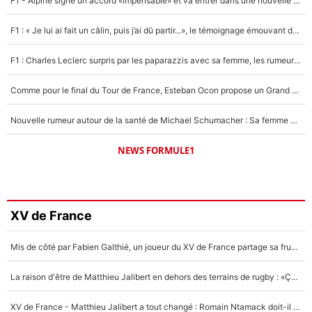
F1 - Alpine signe un accord «impensable» et va entrer dans une nouvelle dimension : Grande nouvelle pour Pierre Gasly !
F1 : « Je lui ai fait un câlin, puis j’ai dû partir...», le témoignage émouvant de Max Verstappen sur sa fille
F1 : Charles Leclerc surpris par les paparazzis avec sa femme, les rumeurs étaient vraies !
Comme pour le final du Tour de France, Esteban Ocon propose un Grand Prix de Formule 1 à Paris : «Autour de l’Arc de Triomphe, ce serait génial» !
Nouvelle rumeur autour de la santé de Michael Schumacher : Sa femme Corinna sort du silence
NEWS FORMULE1
XV de France
Mis de côté par Fabien Galthié, un joueur du XV de France partage sa frustration : «ils ne me l’ont pas dit tout de suite»
La raison d'être de Matthieu Jalibert en dehors des terrains de rugby : «Ça m'atteint autant que si tu touches à un membre de ma famille»
XV de France - Matthieu Jalibert a tout changé : Romain Ntamack doit-il s’inquiéter pour sa place à un an de la Coupe du monde ?