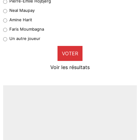
Pierre-Emile Hojbjerg
5%
Neal Maupay
Quinten Timber
Amine Harit
1%
Faris Moumbagna
Pierre-Emile Hojbjerg
Un autre joueur
9%
VOTER
Neal Maupay
4%
Voir les résultats
Amine Harit
3%
Faris Moumbagna
5%
Un autre joueur
5%
1545 personnes ont participé aux votes.