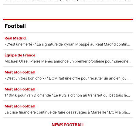
Football
Real Madrid
«C'est une fierté» : La signature de Kylian Mbappé au Real Madrid continue de régaler l'Espagne
Équipe de France
Michael Olise : Pierre Ménès annonce un premier problème pour Zinedine Zidane en équipe de France
Mercato Football
«C’est un très bon choix» : L'OM fait une offre pour recruter un ancien joueur du PSG... et c'est validé dans l'After Foot !
Mercato Football
140M€ pour Yan Diomandé : Le PSG a dit non au transfert qui bat tous les records sur le mercato
Mercato Football
La crise financière continue de faire des ravages à Marseille : L’OM a placé 12 joueurs sur le marché des transferts… et ça pourrait lui rapporter près de 100M€ !
NEWS FOOTBALL