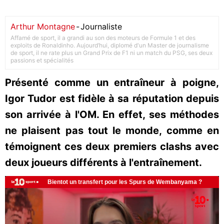
Arthur Montagne
-
Journaliste
Affamé de sport, il a grandi au son des moteurs de Formule 1 et des
exploits de Ronaldinho. Aujourd’hui, diplomé d'un Master de journalisme
de sport, il ne rate plus un Grand Prix de F1 ni un match du PSG, ses deux
passions et spécialités
Présenté comme un entraîneur à poigne,
Igor Tudor est fidèle à sa réputation depuis
son arrivée à l'OM. En effet, ses méthodes
ne plaisent pas tout le monde, comme en
témoignent ces deux premiers clashs avec
deux joueurs différents à l'entraînement.