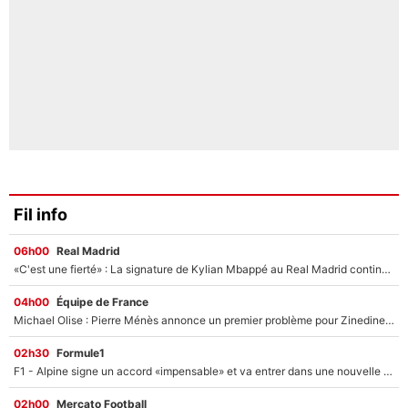
Fil info
06h00
Real Madrid
«C'est une fierté» : La signature de Kylian Mbappé au Real Madrid continue de régaler l'Espagne
04h00
Équipe de France
Michael Olise : Pierre Ménès annonce un premier problème pour Zinedine Zidane en équipe de France
02h30
Formule1
F1 - Alpine signe un accord «impensable» et va entrer dans une nouvelle dimension : Grande nouvelle pour Pierre Gasly !
02h00
Mercato Football