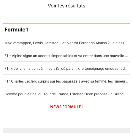
4%
Voir les résultats
Amine Harit
3%
Faris Moumbagna
Formule1
4%
Max Verstappen, Lewis Hamilton… et bientôt Fernando Alonso ? Le classement des pilotes les mieux payés en Formule 1 risque de changer !
Un autre joueur
5%
F1 - Alpine signe un accord «impensable» et va entrer dans une nouvelle dimension : Grande nouvelle pour Pierre Gasly !
1614 personnes ont participé aux votes.
F1 : « Je lui ai fait un câlin, puis j’ai dû partir...», le témoignage émouvant de Max Verstappen sur sa fille
F1 : Charles Leclerc surpris par les paparazzis avec sa femme, les rumeurs étaient vraies !
Comme pour le final du Tour de France, Esteban Ocon propose un Grand Prix de Formule 1 à Paris : «Autour de l’Arc de Triomphe, ce serait génial» !
NEWS FORMULE1