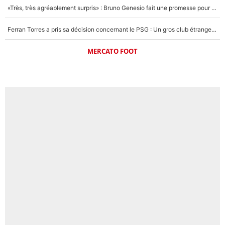
«Très, très agréablement surpris» : Bruno Genesio fait une promesse pour la suite du mercato de l’OM et rassure les supporters
Ferran Torres a pris sa décision concernant le PSG : Un gros club étranger prêt à relancer le feuilleton pour la signature du champion du monde 2026 !
MERCATO FOOT