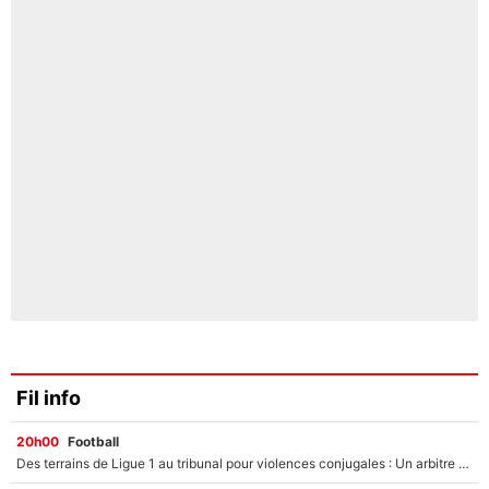
Fil info
20h00
Football
Des terrains de Ligue 1 au tribunal pour violences conjugales : Un arbitre français encourt une peine de 18 mois de prison !