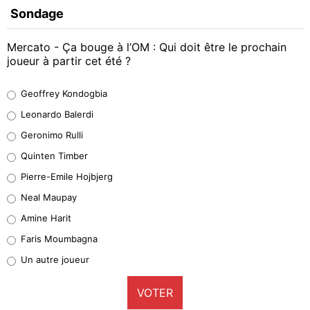
Sondage
Mercato - Ça bouge à l’OM : Qui doit être le prochain
joueur à partir cet été ?
Geoffrey Kondogbia
Geoffrey Kondogbia
38%
Leonardo Balerdi
Leonardo Balerdi
Geronimo Rulli
32%
Quinten Timber
Geronimo Rulli
Pierre-Emile Hojbjerg
5%
Neal Maupay
Quinten Timber
Amine Harit
1%
Faris Moumbagna
Pierre-Emile Hojbjerg
Un autre joueur
9%
VOTER
Neal Maupay