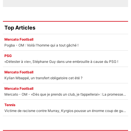
Top Articles
Mercato Football
Pogba - OM : Voilà l'homme qui a tout gâché !
PSG
«Détester à vie», Stéphane Guy dans une embrouille à cause du PSG !
Mercato Football
Kylian Mbappé, un transfert obligatoire cet été ?
Mercato Football
Mercato - OM - «Dès que je prends un club, je t’appellerai» : La promesse de Marcelino au moment de claquer la porte
Tennis
Victime de racisme contre Murray, Kyrgios pousse un énorme coup de gueule !