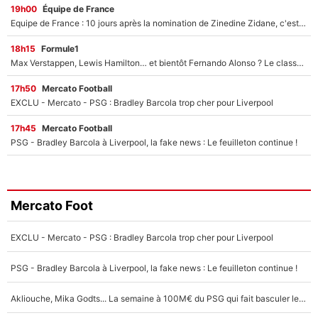
19h00
Équipe de France
Equipe de France : 10 jours après la nomination de Zinedine Zidane, c'est au tour de son fils de prendre un nouveau départ !
18h15
Formule1
Max Verstappen, Lewis Hamilton… et bientôt Fernando Alonso ? Le classement des pilotes les mieux payés en Formule 1 risque de changer !
17h50
Mercato Football
EXCLU - Mercato - PSG : Bradley Barcola trop cher pour Liverpool
17h45
Mercato Football
PSG - Bradley Barcola à Liverpool, la fake news : Le feuilleton continue !
Mercato Foot
EXCLU - Mercato - PSG : Bradley Barcola trop cher pour Liverpool
PSG - Bradley Barcola à Liverpool, la fake news : Le feuilleton continue !
Akliouche, Mika Godts... La semaine à 100M€ du PSG qui fait basculer le mercato du PSG !