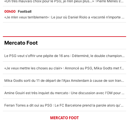
«Un très mauvais choix pour le PSG, je n’en peux plus…» : Pierre Ménès s’est complètement trompé avec Luis Enrique et ces déclarations le prouvent !
00h00
Football
«Je m’en veux terriblement» : Le jour où Daniel Riolo a «raconté n’importe quoi» dans l'After Foot !
Mercato Foot
Le PSG veut s'offrir une pépite de 16 ans : Déterminé, le double champion d'Europe en titre est prêt à lâcher 40M€ pour celui que l'on compare déjà à Vinicius Jr !
«Je veux mettre les choses au clair» : Annoncé au PSG, Mika Godts met fin au suspense et éteint la polémique sur son transfert !
Mika Godts sorti du 11 de départ de l'Ajax Amsterdam à cause de son transfert imminent vers le PSG ? Son agent répond cash !
Amine Gouiri est très inquiet du mercato : Une discussion avec l'OM pour acter son transfert !
Ferran Torres a dit oui au PSG : Le FC Barcelone prend la parole alors qu'un transfert de l'attaquant espagnol prend forme
MERCATO FOOT