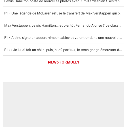
Lewis Hamilton poste de nouvelles photos avec Kim Kardashian : Ses fans le voient déjà redevenir champion du monde de F1 grâce à elle !
Un autre joueur
5%
F1 - Une légende de McLaren refuse le transfert de Max Verstappen qui pourrait «faire des vagues» et plomber l'ambiance dans l'équipe
1710 personnes ont participé aux votes.
Max Verstappen, Lewis Hamilton… et bientôt Fernando Alonso ? Le classement des pilotes les mieux payés en Formule 1 risque de changer !
F1 - Alpine signe un accord «impensable» et va entrer dans une nouvelle dimension : Grande nouvelle pour Pierre Gasly !
F1 : « Je lui ai fait un câlin, puis j’ai dû partir...», le témoignage émouvant de Max Verstappen sur sa fille
NEWS FORMULE1