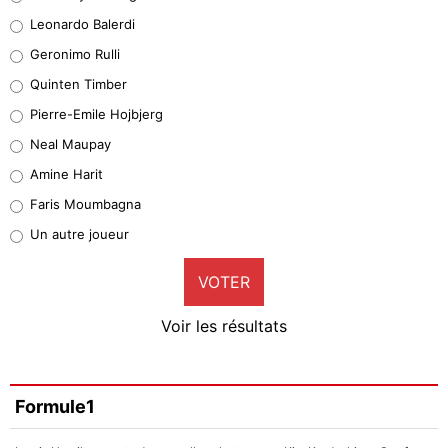
38%
Leonardo Balerdi
Leonardo Balerdi
Geronimo Rulli
32%
Quinten Timber
Geronimo Rulli
Pierre-Emile Hojbjerg
5%
Neal Maupay
Quinten Timber
Amine Harit
1%
Faris Moumbagna
Pierre-Emile Hojbjerg
Un autre joueur
9%
VOTER
Neal Maupay
4%
Voir les résultats
Amine Harit
3%
Faris Moumbagna
Formule1
4%