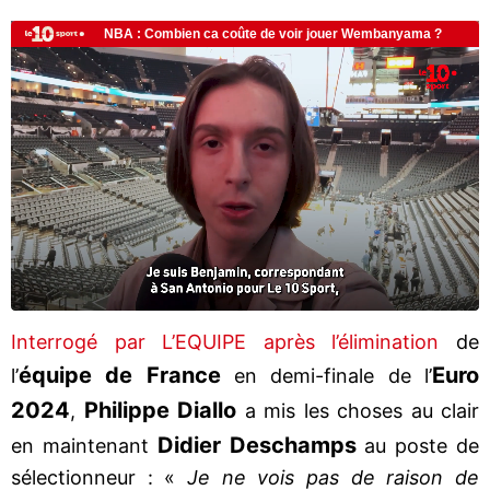
Interrogé par L’EQUIPE après l’élimination
de
équipe de France
Euro
l’
en demi-finale de l’
2024
Philippe
Diallo
,
a mis les choses au clair
Didier
Deschamps
en maintenant
au poste de
sélectionneur : «
Je ne vois pas de raison de