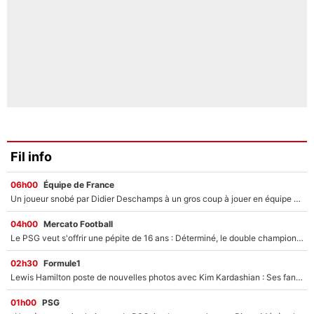
Fil info
06h00
Équipe de France
Un joueur snobé par Didier Deschamps à un gros coup à jouer en équipe de France : Zinedine Zidane a trouvé son numéro 9 ?
04h00
Mercato Football
Le PSG veut s'offrir une pépite de 16 ans : Déterminé, le double champion d'Europe en titre est prêt à lâcher 40M€ pour celui que l'on compare déjà à Vinicius Jr !
02h30
Formule1
Lewis Hamilton poste de nouvelles photos avec Kim Kardashian : Ses fans le voient déjà redevenir champion du monde de F1 grâce à elle !
01h00
PSG