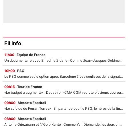
Fil info
11h00
Équipe de France
Un documentaire avec Zinedine Zidane : Comme Jean-Jacques Goldman et Mylène Farmer, le nouveau sélectionneur de l'équipe de France a recalé une journaliste très connue
10h00
PSG
Le PSG comme seule option après Barcelone ? Les coulisses de la signature historique de Lionel Messi sont révélées au grand jour !
09h15
Tour de France
«Le budget a augmenté» : Decathlon-CMA CGM recrute plusieurs coureurs pour offrir à Paul Seixas une équipe pour gagner le Tour de France 2027
09h00
Mercato Football
«Le suicide de Ferran Torres» : En partance pour le PSG, le héros de la finale de la Coupe du monde s'attire les foudres de la presse espagnole !
08h00
Mercato Football
Antoine Griezmann et N'Golo Kanté : Comme Yan Diomandé, les deux champions du monde ont refusé de signer au PSG !