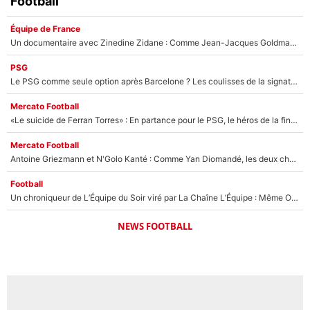
Football
Équipe de France
Un documentaire avec Zinedine Zidane : Comme Jean-Jacques Goldman et Mylène Farmer, le nouveau sélectionneur de l'équipe de France a recalé une journaliste très connue
PSG
Le PSG comme seule option après Barcelone ? Les coulisses de la signature historique de Lionel Messi sont révélées au grand jour !
Mercato Football
«Le suicide de Ferran Torres» : En partance pour le PSG, le héros de la finale de la Coupe du monde s'attire les foudres de la presse espagnole !
Mercato Football
Antoine Griezmann et N'Golo Kanté : Comme Yan Diomandé, les deux champions du monde ont refusé de signer au PSG !
Football
Un chroniqueur de L’Équipe du Soir viré par La Chaîne L’Équipe : Même Olivier Ménard n’avait pas pu empêcher son départ, «je l’ai appris sur Twitter, je l’ai vécu assez mal»
NEWS FOOTBALL