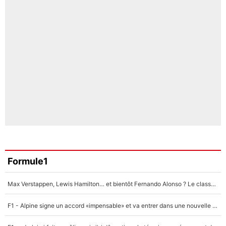
Formule1
Max Verstappen, Lewis Hamilton… et bientôt Fernando Alonso ? Le classement des pilotes les mieux payés en Formule 1 risque de changer !
F1 - Alpine signe un accord «impensable» et va entrer dans une nouvelle dimension : Grande nouvelle pour Pierre Gasly !