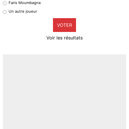
Faris Moumbagna
Pierre-Emile Hojbjerg
Un autre joueur
9%
VOTER
Neal Maupay
4%
Voir les résultats
Amine Harit
3%
Faris Moumbagna
4%
Un autre joueur
5%
1631 personnes ont participé aux votes.