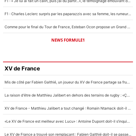
F1 : « Je lui ai fait un câlin, puis j’ai dû partir...», le témoignage émouvant de Max Verstappen sur sa fille
F1 : Charles Leclerc surpris par les paparazzis avec sa femme, les rumeurs étaient vraies !
Comme pour le final du Tour de France, Esteban Ocon propose un Grand Prix de Formule 1 à Paris : «Autour de l’Arc de Triomphe, ce serait génial» !
NEWS FORMULE1
XV de France
Mis de côté par Fabien Galthié, un joueur du XV de France partage sa frustration : «ils ne me l’ont pas dit tout de suite»
La raison d'être de Matthieu Jalibert en dehors des terrains de rugby : «Ça m'atteint autant que si tu touches à un membre de ma famille»
XV de France - Matthieu Jalibert a tout changé : Romain Ntamack doit-il s’inquiéter pour sa place à un an de la Coupe du monde ?
«Le XV de France est meilleur avec Lucu» : Antoine Dupont doit-il s’inquiéter pour sa place ?
Le XV de France a trouvé son remplaçant : Fabien Galthié doit-il se passer d'Antoine Dupont ?