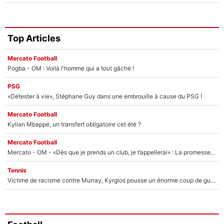
Top Articles
Mercato Football
Pogba - OM : Voilà l'homme qui a tout gâché !
PSG
«Détester à vie», Stéphane Guy dans une embrouille à cause du PSG !
Mercato Football
Kylian Mbappé, un transfert obligatoire cet été ?
Mercato Football
Mercato - OM - «Dès que je prends un club, je t’appellerai» : La promesse de Marcelino au moment de claquer la porte
Tennis
Victime de racisme contre Murray, Kyrgios pousse un énorme coup de gueule !