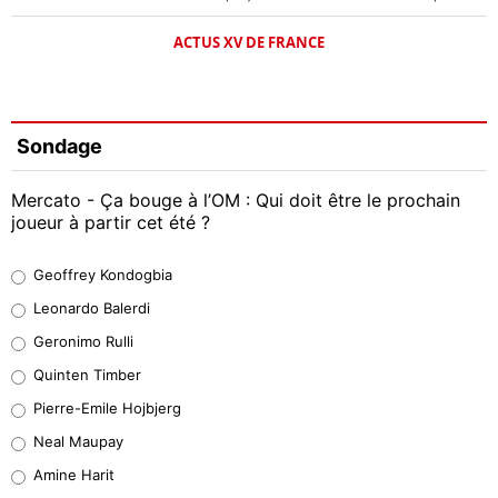
ACTUS XV DE FRANCE
Sondage
Mercato - Ça bouge à l’OM : Qui doit être le prochain
joueur à partir cet été ?
Geoffrey Kondogbia
Geoffrey Kondogbia
38%
Leonardo Balerdi
Leonardo Balerdi
Geronimo Rulli
32%
Quinten Timber
Geronimo Rulli
Pierre-Emile Hojbjerg
5%
Neal Maupay
Quinten Timber
Amine Harit
1%