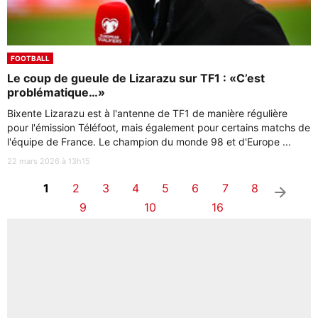
FOOTBALL
Le coup de gueule de Lizarazu sur TF1 : «C’est
problématique…»
Bixente Lizarazu est à l'antenne de TF1 de manière régulière
pour l'émission Téléfoot, mais également pour certains matchs de
l'équipe de France. Le champion du monde 98 et d'Europe ...
22 mars 2026 à 13h15
1
2
3
4
5
6
7
8
arrow_right
9
10
16