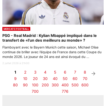
MERCATO FOOTBALL
PSG - Real Madrid : Kylian Mbappé impliqué dans le
transfert de «l’un des meilleurs au monde» ?
Flamboyant avec le Bayern Munich cette saison, Michael Olise
continue de briller avec l’équipe de France dans cette Coupe du
monde 2026. Le joueur de 24 ans est ainsi évoqué du ...
2 juillet 2026 à 21h00
1
2
3
4
5
6
7
8
arrow_right
9
10
20
30
40
50
60
70
80
90
100
200
300
400
500
600
700
776