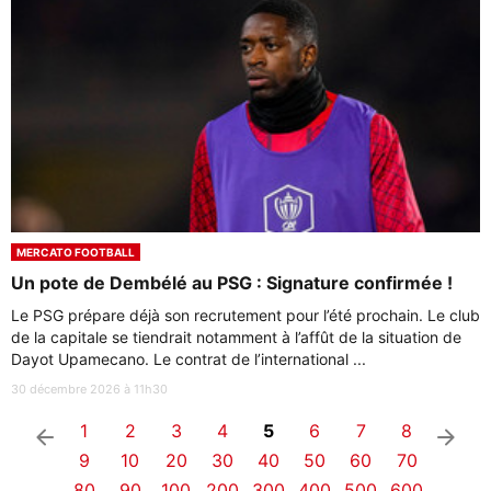
MERCATO FOOTBALL
Un pote de Dembélé au PSG : Signature confirmée !
Le PSG prépare déjà son recrutement pour l’été prochain. Le club
de la capitale se tiendrait notamment à l’affût de la situation de
Dayot Upamecano. Le contrat de l’international ...
30 décembre 2026 à 11h30
1
2
3
4
5
6
7
8
arrow_left
arrow_right
9
10
20
30
40
50
60
70
80
90
100
200
300
400
500
600