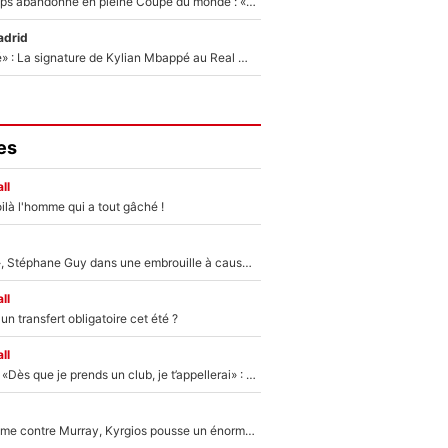
Didier Deschamps abandonné en pleine Coupe du monde : «La FFF était déjà passée à Zinedine Zidane»
adrid
«C'est une fierté» : La signature de Kylian Mbappé au Real Madrid continue de régaler l'Espagne
es
ll
ilà l'homme qui a tout gâché !
«Détester à vie», Stéphane Guy dans une embrouille à cause du PSG !
ll
n transfert obligatoire cet été ?
ll
Mercato - OM - «Dès que je prends un club, je t’appellerai» : La promesse de Marcelino au moment de claquer la porte
Victime de racisme contre Murray, Kyrgios pousse un énorme coup de gueule !