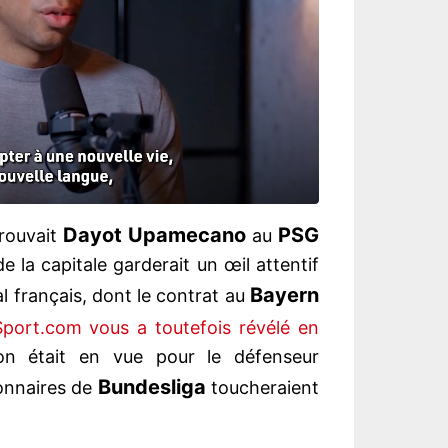
Dayot Upamecano
PSG
trouvait
au
e la capitale garderait un œil attentif
Bayern
nal français, dont le contrat au
port.com vous a toutefois révélé en
on était en vue pour le défenseur
Bundesliga
ionnaires de
toucheraient