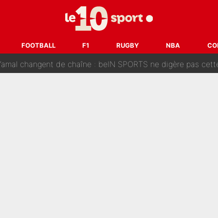
oici les recrues espérées par Bruno Genesio et Grégory Loren
tir : Ces autres joueurs du XV de France pourraient aussi quitter le Stade Toulous
FOOTBALL
F1
RUGBY
NBA
CO
changent de chaîne : beIN SPORTS ne digère pas cette décision histor
é en pleine Coupe du monde : «La FFF était déjà passée à
gnature de Kylian Mbappé au Real Madrid continue de régaler 