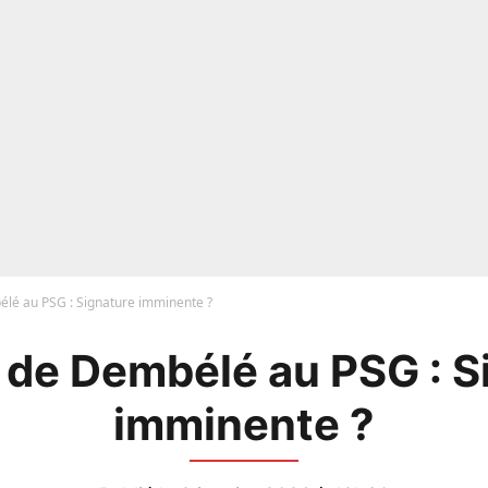
lé au PSG : Signature imminente ?
 de Dembélé au PSG : S
imminente ?