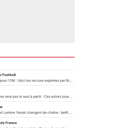
 Football
Plus de 100M€ pour l'OM : Voici les recrues espérées par Bruno Genesio et Grégory Lorenzi après l’opération dégraissage
Thomas Ramos ne sera pas le seul à partir : Ces autres joueurs du XV de France pourraient aussi quitter le Stade Toulousain, un club de Top 14 est déjà sur les rangs
ne
Kylian Mbappé et Lamine Yamal changent de chaîne : beIN SPORTS ne digère pas cette décision historique et prédit un fiasco pour la Liga
 de France