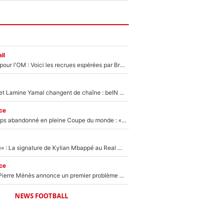
ll
Plus de 100M€ pour l'OM : Voici les recrues espérées par Bruno Genesio et Grégory Lorenzi après l’opération dégraissage
Kylian Mbappé et Lamine Yamal changent de chaîne : beIN SPORTS ne digère pas cette décision historique et prédit un fiasco pour la Liga
ce
Didier Deschamps abandonné en pleine Coupe du monde : «La FFF était déjà passée à Zinedine Zidane»
«C'est une fierté» : La signature de Kylian Mbappé au Real Madrid continue de régaler l'Espagne
ce
Michael Olise : Pierre Ménès annonce un premier problème pour Zinedine Zidane en équipe de France
NEWS FOOTBALL