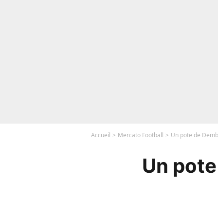
Accueil
Mercato Football
Un pote de Dembé
Un pote