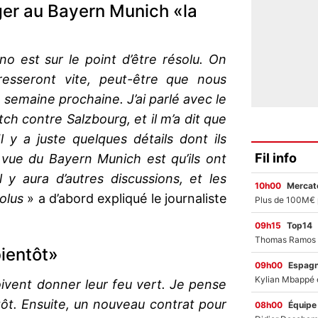
er au Bayern Munich «la
o est sur le point d’être résolu. On
esseront vite, peut-être que nous
la semaine prochaine. J’ai parlé avec le
ch contre Salzbourg, et il m’a dit que
l y a juste quelques détails dont ils
Fil info
 vue du Bayern Munich est qu’ils ont
l y aura d’autres discussions, et les
10h00
Mercato
olus
» a d’abord expliqué le journaliste
09h15
Top14
bientôt»
09h00
Espag
vent donner leur feu vert. Je pense
tôt. Ensuite, un nouveau contrat pour
08h00
Équipe