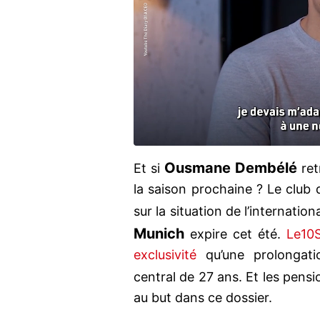
Ousmane Dembélé
Et si
re
la saison prochaine ? Le club d
sur la situation de l’internatio
Munich
expire cet été.
Le10S
exclusivité
qu’une prolongati
central de 27 ans. Et les pens
au but dans ce dossier.