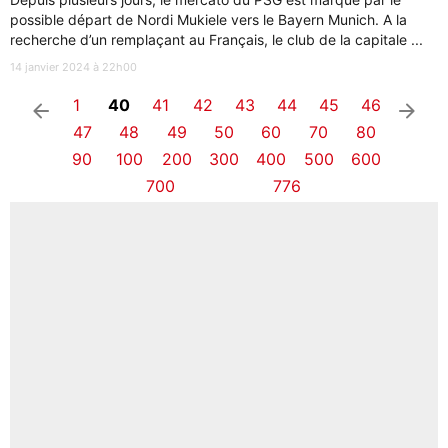
possible départ de Nordi Mukiele vers le Bayern Munich. A la
recherche d’un remplaçant au Français, le club de la capitale ...
14 janvier 2024 à 22h00
1
40
41
42
43
44
45
46
arrow_left
arrow_right
47
48
49
50
60
70
80
90
100
200
300
400
500
600
700
776