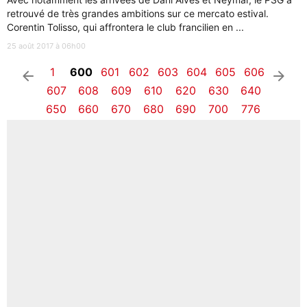
retrouvé de très grandes ambitions sur ce mercato estival.
Corentin Tolisso, qui affrontera le club francilien en ...
25 août 2017 à 06h00
1
600
601
602
603
604
605
606
arrow_left
arrow_right
607
608
609
610
620
630
640
650
660
670
680
690
700
776