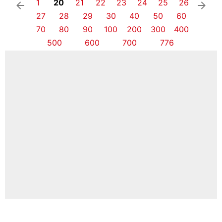
1
20
21
22
23
24
25
26
arrow_left
arrow_right
27
28
29
30
40
50
60
70
80
90
100
200
300
400
500
600
700
776