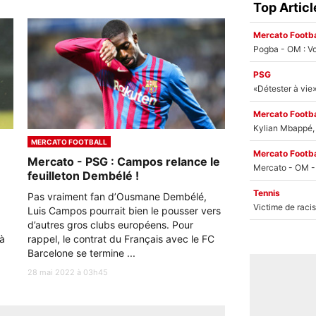
Top Articl
Mercato Footba
Pogba - OM : Vo
PSG
Mercato Footba
Kylian Mbappé, u
MERCATO FOOTBALL
Mercato Footba
Mercato - PSG : Campos relance le
feuilleton Dembélé !
Tennis
Pas vraiment fan d’Ousmane Dembélé,
Luis Campos pourrait bien le pousser vers
d’autres gros clubs européens. Pour
 à
rappel, le contrat du Français avec le FC
Barcelone se termine ...
28 mai 2022 à 03h45