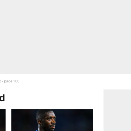
d - page 100
nd