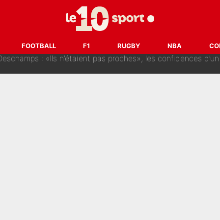
s : «Ils n’étaient pas proches», les confidences d’un membre de l’équipe d
FOOTBALL
F1
RUGBY
NBA
CO
 par Pablo Longoria : Quelques semaines après son départ, l'ancien directe
tribunal pour violences conjugales : Un arbitre français encou
après la nomination de Zinedine Zidane, c'est au tour de son fi
 et bientôt Fernando Alonso ? Le classement des pilotes les mieux p