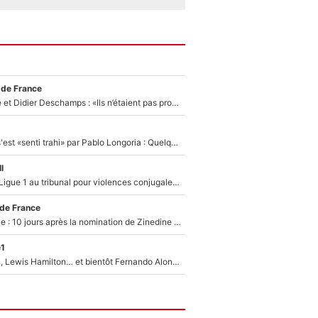
 de France
Zinédine Zidane et Didier Deschamps : «Ils n’étaient pas proches», les confidences d’un membre de l’équipe de France 1998 sur leur relation spéciale
Medhi Benatia s'est «senti trahi» par Pablo Longoria : Quelques semaines après son départ, l'ancien directeur de football de l'OM règle ses comptes
l
Des terrains de Ligue 1 au tribunal pour violences conjugales : Un arbitre français encourt une peine de 18 mois de prison !
 de France
Equipe de France : 10 jours après la nomination de Zinedine Zidane, c'est au tour de son fils de prendre un nouveau départ !
e1
Max Verstappen, Lewis Hamilton… et bientôt Fernando Alonso ? Le classement des pilotes les mieux payés en Formule 1 risque de changer !