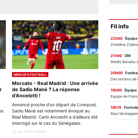
Fil info
22h00
Équipe
21h00
OM
20h00
Footbal
MERCATO FOOTBALL
Mercato - Real Madrid : Une arrivée
r
de Sadio Mané ? La réponse
19h00
Équipe
d’Ancelotti !
Annoncé proche d’un départ de Liverpool,
18h15
Formul
es
Sadio Mané est notamment évoqué au
Real Madrid. Carlo Ancelotti a d’ailleurs été
interrogé sur le cas du Sénégalais.
28 mai 2022 à 10h30