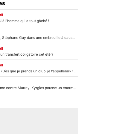
es
ll
ilà l'homme qui a tout gâché !
«Détester à vie», Stéphane Guy dans une embrouille à cause du PSG !
ll
n transfert obligatoire cet été ?
ll
Mercato - OM - «Dès que je prends un club, je t’appellerai» : La promesse de Marcelino au moment de claquer la porte
Victime de racisme contre Murray, Kyrgios pousse un énorme coup de gueule !