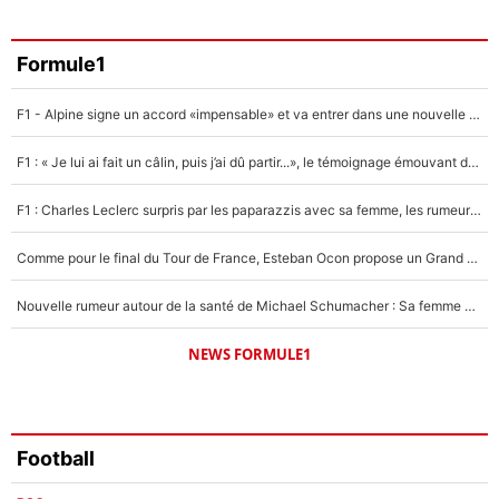
3%
Faris Moumbagna
Formule1
4%
F1 - Alpine signe un accord «impensable» et va entrer dans une nouvelle dimension : Grande nouvelle pour Pierre Gasly !
Un autre joueur
5%
F1 : « Je lui ai fait un câlin, puis j’ai dû partir...», le témoignage émouvant de Max Verstappen sur sa fille
1579 personnes ont participé aux votes.
F1 : Charles Leclerc surpris par les paparazzis avec sa femme, les rumeurs étaient vraies !
Comme pour le final du Tour de France, Esteban Ocon propose un Grand Prix de Formule 1 à Paris : «Autour de l’Arc de Triomphe, ce serait génial» !
Nouvelle rumeur autour de la santé de Michael Schumacher : Sa femme Corinna sort du silence
NEWS FORMULE1
Football