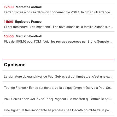
12h00
Mercato Football
Ferran Torres a pris sa décision concernant le PSG : Un gros club étranger prêt à relancer le feuilleton pour la signature du champion du monde 2026 !
11h00
Équipe de France
«Il est très heureux et impatient» : Les révélations de la famille Zidane sur sa prise de pouvoir en équipe de France !
10h00
Mercato Football
Plus de 100M€ pour l'OM : Voici les recrues espérées par Bruno Genesio et Grégory Lorenzi après l’opération dégraissage
Cyclisme
La signature du grand rival de Paul Seixas est confirmée... et c'est une excellente nouvelle pour l'équipe Decathlon-CMA CGM !
Tour de France - Échec sur échec, voilà ce que l’avenir réserve à Paul Seixas : «Tant qu’il y aura un Pogacar comme celui-là...»
Paul Seixas chez UAE avec Tadej Pogacar : Le transfert qui effraie le peloton, «c’est la pire des choses qui puisse arriver»
Une signature très importante se prépare chez Decathlon-CMA CGM pour aider Paul Seixas à gagner le Tour de France 2027