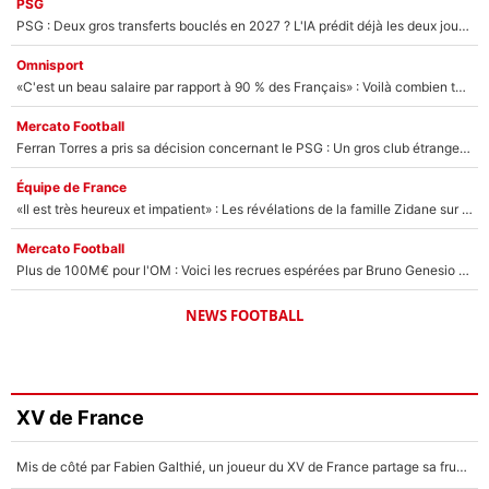
PSG
PSG : Deux gros transferts bouclés en 2027 ? L'IA prédit déjà les deux joueurs qui pourraient rejoindre Luis Enrique !
Omnisport
«C'est un beau salaire par rapport à 90 % des Français» : Voilà combien touchait Nelson Monfort sur France Télévisions avant de rejoindre CNews
Mercato Football
Ferran Torres a pris sa décision concernant le PSG : Un gros club étranger prêt à relancer le feuilleton pour la signature du champion du monde 2026 !
Équipe de France
«Il est très heureux et impatient» : Les révélations de la famille Zidane sur sa prise de pouvoir en équipe de France !
Mercato Football
Plus de 100M€ pour l'OM : Voici les recrues espérées par Bruno Genesio et Grégory Lorenzi après l’opération dégraissage
NEWS FOOTBALL
XV de France
Mis de côté par Fabien Galthié, un joueur du XV de France partage sa frustration : «ils ne me l’ont pas dit tout de suite»