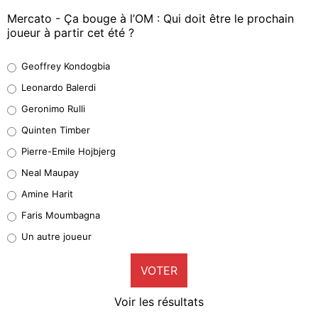
Mercato - Ça bouge à l’OM : Qui doit être le prochain
joueur à partir cet été ?
Geoffrey Kondogbia
Geoffrey Kondogbia
38%
Leonardo Balerdi
Leonardo Balerdi
Geronimo Rulli
32%
Quinten Timber
Geronimo Rulli
Pierre-Emile Hojbjerg
5%
Neal Maupay
Quinten Timber
Amine Harit
1%
Faris Moumbagna
Pierre-Emile Hojbjerg
Un autre joueur
9%
VOTER
Neal Maupay
4%
Voir les résultats
Amine Harit