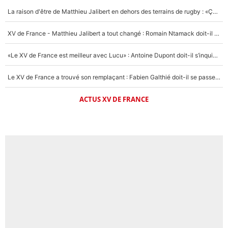
La raison d'être de Matthieu Jalibert en dehors des terrains de rugby : «Ça m'atteint autant que si tu touches à un membre de ma famille»
XV de France - Matthieu Jalibert a tout changé : Romain Ntamack doit-il s’inquiéter pour sa place à un an de la Coupe du monde ?
«Le XV de France est meilleur avec Lucu» : Antoine Dupont doit-il s’inquiéter pour sa place ?
Le XV de France a trouvé son remplaçant : Fabien Galthié doit-il se passer d'Antoine Dupont ?
ACTUS XV DE FRANCE