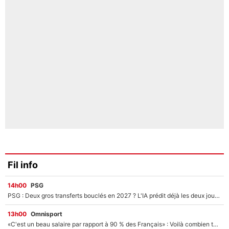
Fil info
14h00
PSG
PSG : Deux gros transferts bouclés en 2027 ? L'IA prédit déjà les deux joueurs qui pourraient rejoindre Luis Enrique !
13h00
Omnisport
«C'est un beau salaire par rapport à 90 % des Français» : Voilà combien touchait Nelson Monfort sur France Télévisions avant de rejoindre CNews