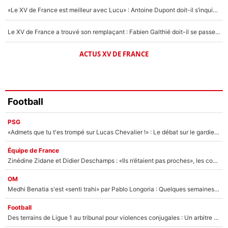
«Le XV de France est meilleur avec Lucu» : Antoine Dupont doit-il s’inquiéter pour sa place ?
Le XV de France a trouvé son remplaçant : Fabien Galthié doit-il se passer d'Antoine Dupont ?
ACTUS XV DE FRANCE
Football
PSG
«Admets que tu t'es trompé sur Lucas Chevalier !» : Le débat sur le gardien du PSG vire au clash à l'After Foot
Équipe de France
Zinédine Zidane et Didier Deschamps : «Ils n’étaient pas proches», les confidences d’un membre de l’équipe de France 1998 sur leur relation spéciale
OM
Medhi Benatia s'est «senti trahi» par Pablo Longoria : Quelques semaines après son départ, l'ancien directeur de football de l'OM règle ses comptes
Football
Des terrains de Ligue 1 au tribunal pour violences conjugales : Un arbitre français encourt une peine de 18 mois de prison !