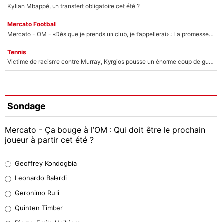
Kylian Mbappé, un transfert obligatoire cet été ?
Mercato Football
Mercato - OM - «Dès que je prends un club, je t’appellerai» : La promesse de Marcelino au moment de claquer la porte
Tennis
Victime de racisme contre Murray, Kyrgios pousse un énorme coup de gueule !
Sondage
Mercato - Ça bouge à l’OM : Qui doit être le prochain
joueur à partir cet été ?
Geoffrey Kondogbia
Geoffrey Kondogbia
38%
Leonardo Balerdi
Leonardo Balerdi
Geronimo Rulli
32%
Quinten Timber
Geronimo Rulli