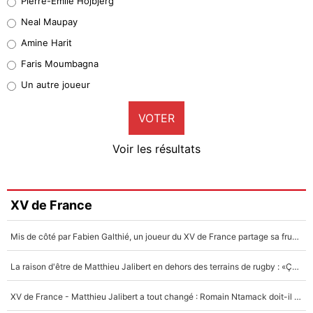
Pierre-Emile Hojbjerg
5%
Neal Maupay
Quinten Timber
Amine Harit
1%
Faris Moumbagna
Pierre-Emile Hojbjerg
Un autre joueur
9%
VOTER
Neal Maupay
4%
Voir les résultats
Amine Harit
3%
Faris Moumbagna
XV de France
4%
Mis de côté par Fabien Galthié, un joueur du XV de France partage sa frustration : «ils ne me l’ont pas dit tout de suite»
Un autre joueur
5%
La raison d'être de Matthieu Jalibert en dehors des terrains de rugby : «Ça m'atteint autant que si tu touches à un membre de ma famille»
1615 personnes ont participé aux votes.
XV de France - Matthieu Jalibert a tout changé : Romain Ntamack doit-il s’inquiéter pour sa place à un an de la Coupe du monde ?