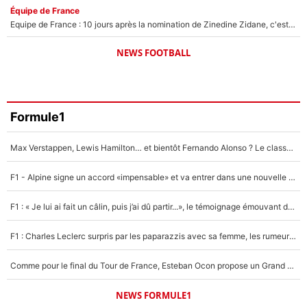
Équipe de France
Equipe de France : 10 jours après la nomination de Zinedine Zidane, c'est au tour de son fils de prendre un nouveau départ !
NEWS FOOTBALL
Formule1
Max Verstappen, Lewis Hamilton… et bientôt Fernando Alonso ? Le classement des pilotes les mieux payés en Formule 1 risque de changer !
F1 - Alpine signe un accord «impensable» et va entrer dans une nouvelle dimension : Grande nouvelle pour Pierre Gasly !
F1 : « Je lui ai fait un câlin, puis j’ai dû partir...», le témoignage émouvant de Max Verstappen sur sa fille
F1 : Charles Leclerc surpris par les paparazzis avec sa femme, les rumeurs étaient vraies !
Comme pour le final du Tour de France, Esteban Ocon propose un Grand Prix de Formule 1 à Paris : «Autour de l’Arc de Triomphe, ce serait génial» !
NEWS FORMULE1