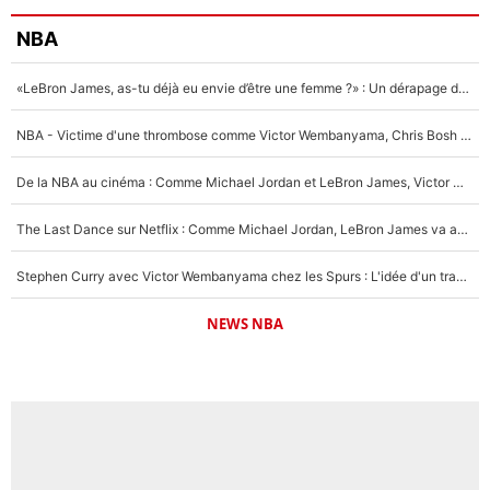
NBA
«LeBron James, as-tu déjà eu envie d’être une femme ?» : Un dérapage de Donald Trump sur la superstar de la NBA refait surface
NBA - Victime d'une thrombose comme Victor Wembanyama, Chris Bosh prévient le Français des risques sur sa santé : «J’ai failli mourir sur le coup et j’ai été ramené à la vie»
De la NBA au cinéma : Comme Michael Jordan et LeBron James, Victor Wembanyama rêve d'une carrière d'acteur !
The Last Dance sur Netflix : Comme Michael Jordan, LeBron James va avoir le droit à sa série !
Stephen Curry avec Victor Wembanyama chez les Spurs : L'idée d'un trade historique est lancée en NBA !
NEWS NBA