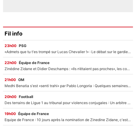
Fil info
23h00
PSG
«Admets que tu t'es trompé sur Lucas Chevalier !» : Le débat sur le gardien du PSG vire au clash à l'After Foot
22h00
Équipe de France
Zinédine Zidane et Didier Deschamps : «Ils n’étaient pas proches», les confidences d’un membre de l’équipe de France 1998 sur leur relation spéciale
21h00
OM
Medhi Benatia s'est «senti trahi» par Pablo Longoria : Quelques semaines après son départ, l'ancien directeur de football de l'OM règle ses comptes
20h00
Football
Des terrains de Ligue 1 au tribunal pour violences conjugales : Un arbitre français encourt une peine de 18 mois de prison !
19h00
Équipe de France
Equipe de France : 10 jours après la nomination de Zinedine Zidane, c'est au tour de son fils de prendre un nouveau départ !