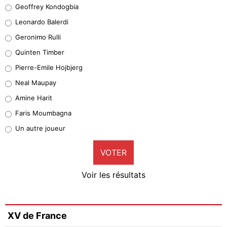
Geoffrey Kondogbia
Geoffrey Kondogbia
38%
Leonardo Balerdi
Leonardo Balerdi
Geronimo Rulli
32%
Quinten Timber
Geronimo Rulli
Pierre-Emile Hojbjerg
5%
Neal Maupay
Quinten Timber
Amine Harit
1%
Faris Moumbagna
Pierre-Emile Hojbjerg
Un autre joueur
9%
VOTER
Neal Maupay
4%
Voir les résultats
Amine Harit
3%
Faris Moumbagna
XV de France
4%