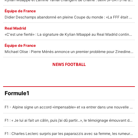
Équipe de France
Didier Deschamps abandonné en pleine Coupe du monde : «La FFF était déjà passée à Zinedine Zidane»
Real Madrid
«C'est une fierté» : La signature de Kylian Mbappé au Real Madrid continue de régaler l'Espagne
Équipe de France
Michael Olise : Pierre Ménès annonce un premier problème pour Zinedine Zidane en équipe de France
NEWS FOOTBALL
Formule1
F1 - Alpine signe un accord «impensable» et va entrer dans une nouvelle dimension : Grande nouvelle pour Pierre Gasly !
F1 : « Je lui ai fait un câlin, puis j’ai dû partir...», le témoignage émouvant de Max Verstappen sur sa fille
F1 : Charles Leclerc surpris par les paparazzis avec sa femme, les rumeurs étaient vraies !