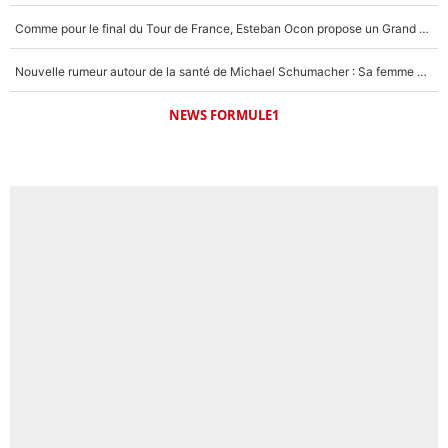
Comme pour le final du Tour de France, Esteban Ocon propose un Grand Prix de Formule 1 à Paris : «Autour de l’Arc de Triomphe, ce serait génial» !
Nouvelle rumeur autour de la santé de Michael Schumacher : Sa femme Corinna sort du silence
NEWS FORMULE1