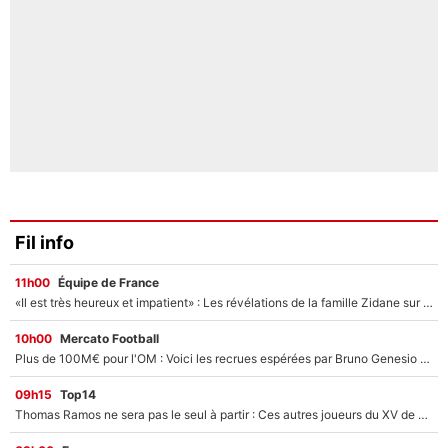
Fil info
11h00
Équipe de France
«Il est très heureux et impatient» : Les révélations de la famille Zidane sur sa prise de pouvoir en équipe de France !
10h00
Mercato Football
Plus de 100M€ pour l'OM : Voici les recrues espérées par Bruno Genesio et Grégory Lorenzi après l’opération dégraissage
09h15
Top14
Thomas Ramos ne sera pas le seul à partir : Ces autres joueurs du XV de France pourraient aussi quitter le Stade Toulousain, un club de Top 14 est déjà sur les rangs