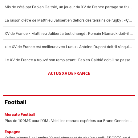
Mis de côté par Fabien Galthié, un joueur du XV de France partage sa frustration : «ils ne me l’ont pas dit tout de suite»
Un autre joueur
5%
La raison d'être de Matthieu Jalibert en dehors des terrains de rugby : «Ça m'atteint autant que si tu touches à un membre de ma famille»
1566 personnes ont participé aux votes.
XV de France - Matthieu Jalibert a tout changé : Romain Ntamack doit-il s’inquiéter pour sa place à un an de la Coupe du monde ?
«Le XV de France est meilleur avec Lucu» : Antoine Dupont doit-il s’inquiéter pour sa place ?
Le XV de France a trouvé son remplaçant : Fabien Galthié doit-il se passer d'Antoine Dupont ?
ACTUS XV DE FRANCE
Football
Mercato Football
Plus de 100M€ pour l'OM : Voici les recrues espérées par Bruno Genesio et Grégory Lorenzi après l’opération dégraissage
Espagne
Kylian Mbappé et Lamine Yamal changent de chaîne : beIN SPORTS ne digère pas cette décision historique et prédit un fiasco pour la Liga