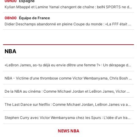
09h00
Espagne
Kylian Mbappé et Lamine Yamal changent de chaîne : beIN SPORTS ne digère pas cette décision historique et prédit un fiasco pour la Liga
08h00
Équipe de France
Didier Deschamps abandonné en pleine Coupe du monde : «La FFF était déjà passée à Zinedine Zidane»
NBA
«LeBron James, as-tu déjà eu envie d’être une femme ?» : Un dérapage de Donald Trump sur la superstar de la NBA refait surface
NBA - Victime d'une thrombose comme Victor Wembanyama, Chris Bosh prévient le Français des risques sur sa santé : «J’ai failli mourir sur le coup et j’ai été ramené à la vie»
De la NBA au cinéma : Comme Michael Jordan et LeBron James, Victor Wembanyama rêve d'une carrière d'acteur !
The Last Dance sur Netflix : Comme Michael Jordan, LeBron James va avoir le droit à sa série !
Stephen Curry avec Victor Wembanyama chez les Spurs : L'idée d'un trade historique est lancée en NBA !
NEWS NBA