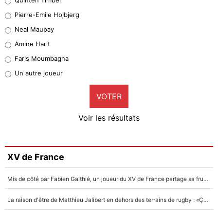
Geronimo Rulli
Pierre-Emile Hojbjerg
4%
Neal Maupay
Quinten Timber
Amine Harit
1%
Faris Moumbagna
Pierre-Emile Hojbjerg
Un autre joueur
9%
VOTER
Neal Maupay
4%
Voir les résultats
Amine Harit
3%
Faris Moumbagna
XV de France
4%
Mis de côté par Fabien Galthié, un joueur du XV de France partage sa frustration : «ils ne me l’ont pas dit tout de suite»
Un autre joueur
5%
La raison d'être de Matthieu Jalibert en dehors des terrains de rugby : «Ça m'atteint autant que si tu touches à un membre de ma famille»
1479 personnes ont participé aux votes.