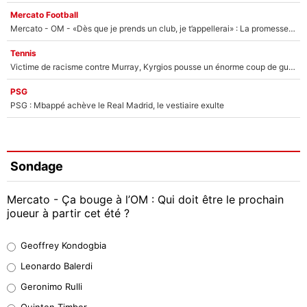
Mercato Football
Mercato - OM - «Dès que je prends un club, je t’appellerai» : La promesse de Marcelino au moment de claquer la porte
Tennis
Victime de racisme contre Murray, Kyrgios pousse un énorme coup de gueule !
PSG
PSG : Mbappé achève le Real Madrid, le vestiaire exulte
Sondage
Mercato - Ça bouge à l’OM : Qui doit être le prochain
joueur à partir cet été ?
Geoffrey Kondogbia
Geoffrey Kondogbia
38%
Leonardo Balerdi
Leonardo Balerdi
Geronimo Rulli
32%
Quinten Timber