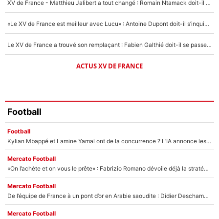
XV de France - Matthieu Jalibert a tout changé : Romain Ntamack doit-il s’inquiéter pour sa place à un an de la Coupe du monde ?
«Le XV de France est meilleur avec Lucu» : Antoine Dupont doit-il s’inquiéter pour sa place ?
Le XV de France a trouvé son remplaçant : Fabien Galthié doit-il se passer d'Antoine Dupont ?
ACTUS XV DE FRANCE
Football
Football
Kylian Mbappé et Lamine Yamal ont de la concurrence ? L’IA annonce les 5 joueurs qui vont dominer le football dans les années à venir !
Mercato Football
«On l’achète et on vous le prête» : Fabrizio Romano dévoile déjà la stratégie du PSG avec le transfert de Zion Suzuki !
Mercato Football
De l’équipe de France à un pont d’or en Arabie saoudite : Didier Deschamps a donné sa réponse !
Mercato Football