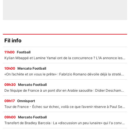
Fil info
11h00
Football
Kylian Mbappé et Lamine Yamal ont de la concurrence ? L’IA annonce les 5 joueurs qui vont dominer le football dans les années à venir !
10h00
Mercato Football
«On l’achète et on vous le prête» : Fabrizio Romano dévoile déjà la stratégie du PSG avec le transfert de Zion Suzuki !
09h30
Mercato Football
De l’équipe de France à un pont d’or en Arabie saoudite : Didier Deschamps a donné sa réponse !
09h17
Omnisport
Tour de France - Échec sur échec, voilà ce que l’avenir réserve à Paul Seixas : «Tant qu’il y aura un Pogacar comme celui-là...»
09h00
Mercato Football
Transfert de Bradley Barcola : La «discussion un peu lunaire» qui l'a convaincu de quitter le PSG, son entourage est pointé du doigt