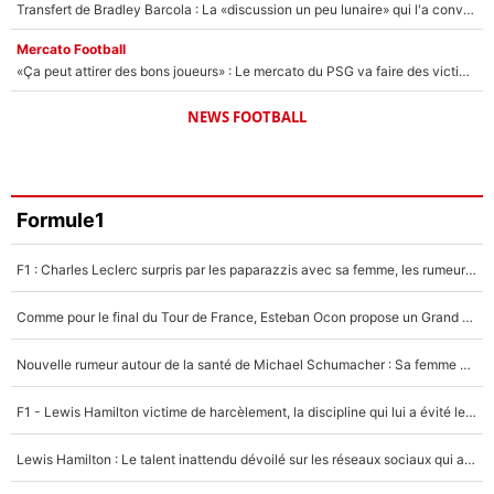
Transfert de Bradley Barcola : La «discussion un peu lunaire» qui l'a convaincu de quitter le PSG, son entourage est pointé du doigt
Mercato Football
«Ça peut attirer des bons joueurs» : Le mercato du PSG va faire des victimes dans l'effectif de Luis Enrique ?
NEWS FOOTBALL
Formule1
F1 : Charles Leclerc surpris par les paparazzis avec sa femme, les rumeurs étaient vraies !
Comme pour le final du Tour de France, Esteban Ocon propose un Grand Prix de Formule 1 à Paris : «Autour de l’Arc de Triomphe, ce serait génial» !
Nouvelle rumeur autour de la santé de Michael Schumacher : Sa femme Corinna sort du silence
F1 - Lewis Hamilton victime de harcèlement, la discipline qui lui a évité le pire : «J'aurais probablement mal tourné»
Lewis Hamilton : Le talent inattendu dévoilé sur les réseaux sociaux qui a impressionné Kim Kardashian pendant leurs vacances en amoureux !