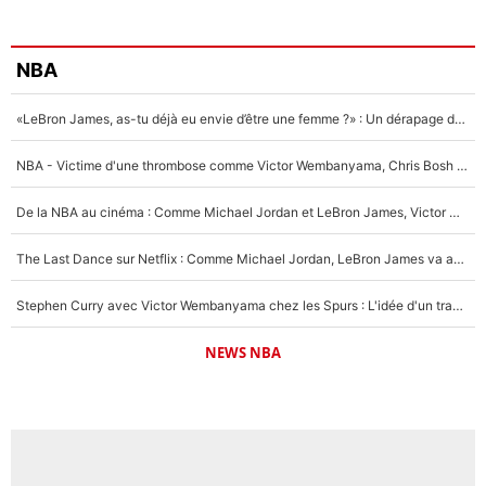
NBA
«LeBron James, as-tu déjà eu envie d’être une femme ?» : Un dérapage de Donald Trump sur la superstar de la NBA refait surface
NBA - Victime d'une thrombose comme Victor Wembanyama, Chris Bosh prévient le Français des risques sur sa santé : «J’ai failli mourir sur le coup et j’ai été ramené à la vie»
De la NBA au cinéma : Comme Michael Jordan et LeBron James, Victor Wembanyama rêve d'une carrière d'acteur !
The Last Dance sur Netflix : Comme Michael Jordan, LeBron James va avoir le droit à sa série !
Stephen Curry avec Victor Wembanyama chez les Spurs : L'idée d'un trade historique est lancée en NBA !
NEWS NBA