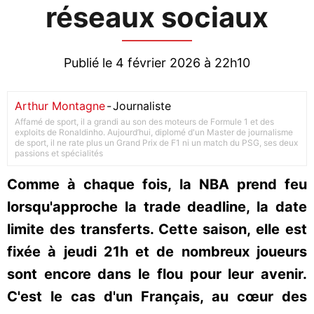
réseaux sociaux
Publié le 4 février 2026 à 22h10
Arthur Montagne
-
Journaliste
Affamé de sport, il a grandi au son des moteurs de Formule 1 et des
exploits de Ronaldinho. Aujourd’hui, diplomé d'un Master de journalisme
de sport, il ne rate plus un Grand Prix de F1 ni un match du PSG, ses deux
passions et spécialités
Comme à chaque fois, la NBA prend feu
lorsqu'approche la trade deadline, la date
limite des transferts. Cette saison, elle est
fixée à jeudi 21h et de nombreux joueurs
sont encore dans le flou pour leur avenir.
C'est le cas d'un Français, au cœur des