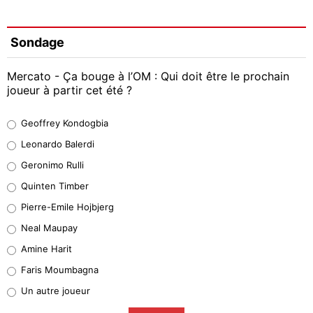
Sondage
Mercato - Ça bouge à l’OM : Qui doit être le prochain
joueur à partir cet été ?
Geoffrey Kondogbia
Geoffrey Kondogbia
38%
Leonardo Balerdi
Leonardo Balerdi
Geronimo Rulli
32%
Quinten Timber
Geronimo Rulli
Pierre-Emile Hojbjerg
5%
Neal Maupay
Quinten Timber
Amine Harit
1%
Faris Moumbagna
Pierre-Emile Hojbjerg
Un autre joueur
9%