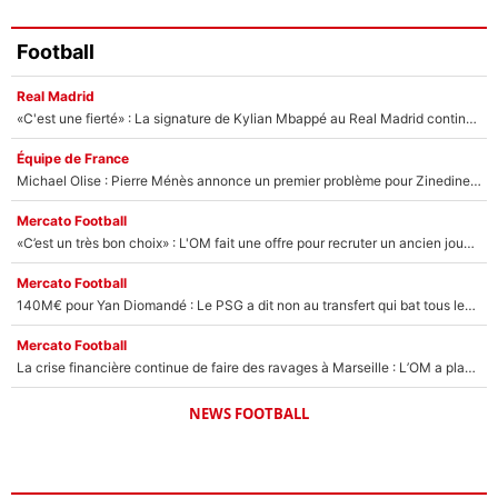
Football
Real Madrid
«C'est une fierté» : La signature de Kylian Mbappé au Real Madrid continue de régaler l'Espagne
Équipe de France
Michael Olise : Pierre Ménès annonce un premier problème pour Zinedine Zidane en équipe de France
Mercato Football
«C’est un très bon choix» : L'OM fait une offre pour recruter un ancien joueur du PSG... et c'est validé dans l'After Foot !
Mercato Football
140M€ pour Yan Diomandé : Le PSG a dit non au transfert qui bat tous les records sur le mercato
Mercato Football
La crise financière continue de faire des ravages à Marseille : L’OM a placé 12 joueurs sur le marché des transferts… et ça pourrait lui rapporter près de 100M€ !
NEWS FOOTBALL