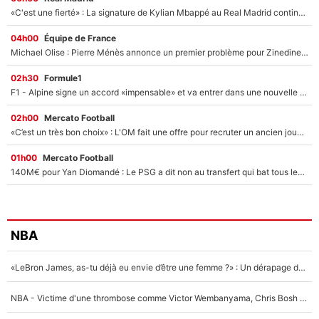
«C'est une fierté» : La signature de Kylian Mbappé au Real Madrid continue de régaler l'Espagne
04h00
Équipe de France
Michael Olise : Pierre Ménès annonce un premier problème pour Zinedine Zidane en équipe de France
02h30
Formule1
F1 - Alpine signe un accord «impensable» et va entrer dans une nouvelle dimension : Grande nouvelle pour Pierre Gasly !
02h00
Mercato Football
«C’est un très bon choix» : L'OM fait une offre pour recruter un ancien joueur du PSG... et c'est validé dans l'After Foot !
01h00
Mercato Football
140M€ pour Yan Diomandé : Le PSG a dit non au transfert qui bat tous les records sur le mercato
NBA
«LeBron James, as-tu déjà eu envie d’être une femme ?» : Un dérapage de Donald Trump sur la superstar de la NBA refait surface
NBA - Victime d'une thrombose comme Victor Wembanyama, Chris Bosh prévient le Français des risques sur sa santé : «J’ai failli mourir sur le coup et j’ai été ramené à la vie»