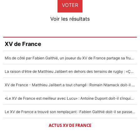
VOTER
Neal Maupay
4%
Voir les résultats
Amine Harit
3%
Faris Moumbagna
XV de France
5%
Mis de côté par Fabien Galthié, un joueur du XV de France partage sa frustration : «ils ne me l’ont pas dit tout de suite»
Un autre joueur
5%
La raison d'être de Matthieu Jalibert en dehors des terrains de rugby : «Ça m'atteint autant que si tu touches à un membre de ma famille»
1547 personnes ont participé aux votes.
XV de France - Matthieu Jalibert a tout changé : Romain Ntamack doit-il s’inquiéter pour sa place à un an de la Coupe du monde ?
«Le XV de France est meilleur avec Lucu» : Antoine Dupont doit-il s’inquiéter pour sa place ?
Le XV de France a trouvé son remplaçant : Fabien Galthié doit-il se passer d'Antoine Dupont ?
ACTUS XV DE FRANCE