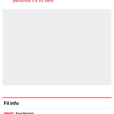
personne n'a vu venir
Fil info
06h00
Real Madrid