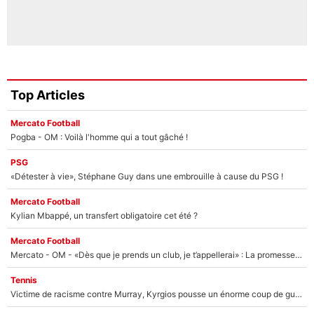
Top Articles
Mercato Football
Pogba - OM : Voilà l'homme qui a tout gâché !
PSG
«Détester à vie», Stéphane Guy dans une embrouille à cause du PSG !
Mercato Football
Kylian Mbappé, un transfert obligatoire cet été ?
Mercato Football
Mercato - OM - «Dès que je prends un club, je t’appellerai» : La promesse de Marcelino au moment de claquer la porte
Tennis
Victime de racisme contre Murray, Kyrgios pousse un énorme coup de gueule !