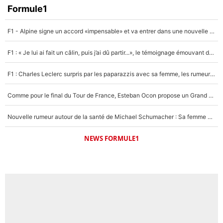
Formule1
F1 - Alpine signe un accord «impensable» et va entrer dans une nouvelle dimension : Grande nouvelle pour Pierre Gasly !
F1 : « Je lui ai fait un câlin, puis j’ai dû partir...», le témoignage émouvant de Max Verstappen sur sa fille
F1 : Charles Leclerc surpris par les paparazzis avec sa femme, les rumeurs étaient vraies !
Comme pour le final du Tour de France, Esteban Ocon propose un Grand Prix de Formule 1 à Paris : «Autour de l’Arc de Triomphe, ce serait génial» !
Nouvelle rumeur autour de la santé de Michael Schumacher : Sa femme Corinna sort du silence
NEWS FORMULE1