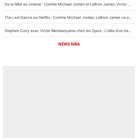
De la NBA au cinéma : Comme Michael Jordan et LeBron James, Victor Wembanyama rêve d'une carrière d'acteur !
The Last Dance sur Netflix : Comme Michael Jordan, LeBron James va avoir le droit à sa série !
Stephen Curry avec Victor Wembanyama chez les Spurs : L'idée d'un trade historique est lancée en NBA !
NEWS NBA