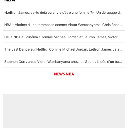
«LeBron James, as-tu déjà eu envie d’être une femme ?» : Un dérapage de Donald Trump sur la superstar de la NBA refait surface
NBA - Victime d'une thrombose comme Victor Wembanyama, Chris Bosh prévient le Français des risques sur sa santé : «J’ai failli mourir sur le coup et j’ai été ramené à la vie»
De la NBA au cinéma : Comme Michael Jordan et LeBron James, Victor Wembanyama rêve d'une carrière d'acteur !
The Last Dance sur Netflix : Comme Michael Jordan, LeBron James va avoir le droit à sa série !
Stephen Curry avec Victor Wembanyama chez les Spurs : L'idée d'un trade historique est lancée en NBA !
NEWS NBA