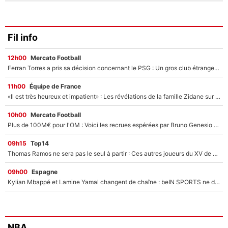
Fil info
12h00
Mercato Football
Ferran Torres a pris sa décision concernant le PSG : Un gros club étranger prêt à relancer le feuilleton pour la signature du champion du monde 2026 !
11h00
Équipe de France
«Il est très heureux et impatient» : Les révélations de la famille Zidane sur sa prise de pouvoir en équipe de France !
10h00
Mercato Football
Plus de 100M€ pour l'OM : Voici les recrues espérées par Bruno Genesio et Grégory Lorenzi après l’opération dégraissage
09h15
Top14
Thomas Ramos ne sera pas le seul à partir : Ces autres joueurs du XV de France pourraient aussi quitter le Stade Toulousain, un club de Top 14 est déjà sur les rangs
09h00
Espagne
Kylian Mbappé et Lamine Yamal changent de chaîne : beIN SPORTS ne digère pas cette décision historique et prédit un fiasco pour la Liga
NBA