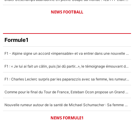
NEWS FOOTBALL
Formule1
F1 - Alpine signe un accord «impensable» et va entrer dans une nouvelle dimension : Grande nouvelle pour Pierre Gasly !
F1 : « Je lui ai fait un câlin, puis j’ai dû partir...», le témoignage émouvant de Max Verstappen sur sa fille
F1 : Charles Leclerc surpris par les paparazzis avec sa femme, les rumeurs étaient vraies !
Comme pour le final du Tour de France, Esteban Ocon propose un Grand Prix de Formule 1 à Paris : «Autour de l’Arc de Triomphe, ce serait génial» !
Nouvelle rumeur autour de la santé de Michael Schumacher : Sa femme Corinna sort du silence
NEWS FORMULE1