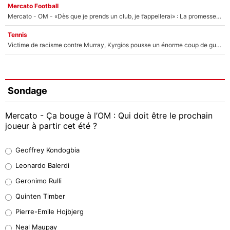
Mercato Football
Mercato - OM - «Dès que je prends un club, je t’appellerai» : La promesse de Marcelino au moment de claquer la porte
Tennis
Victime de racisme contre Murray, Kyrgios pousse un énorme coup de gueule !
Sondage
Mercato - Ça bouge à l’OM : Qui doit être le prochain
joueur à partir cet été ?
Geoffrey Kondogbia
Geoffrey Kondogbia
38%
Leonardo Balerdi
Leonardo Balerdi
Geronimo Rulli
32%
Quinten Timber
Geronimo Rulli
Pierre-Emile Hojbjerg
5%
Neal Maupay