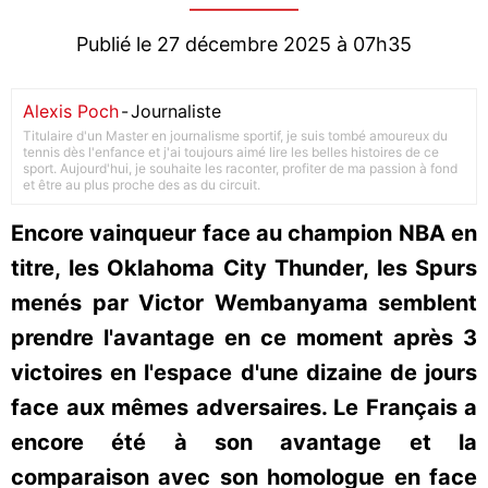
Publié le 27 décembre 2025 à 07h35
Alexis Poch
-
Journaliste
Titulaire d'un Master en journalisme sportif, je suis tombé amoureux du
tennis dès l'enfance et j'ai toujours aimé lire les belles histoires de ce
sport. Aujourd'hui, je souhaite les raconter, profiter de ma passion à fond
et être au plus proche des as du circuit.
Encore vainqueur face au champion NBA en
titre, les Oklahoma City Thunder, les Spurs
menés par Victor Wembanyama semblent
prendre l'avantage en ce moment après 3
victoires en l'espace d'une dizaine de jours
face aux mêmes adversaires. Le Français a
encore été à son avantage et la
comparaison avec son homologue en face