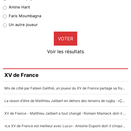
Quinten Timber
Amine Harit
1%
Faris Moumbagna
Pierre-Emile Hojbjerg
Un autre joueur
9%
VOTER
Neal Maupay
4%
Voir les résultats
Amine Harit
3%
Faris Moumbagna
XV de France
4%
Mis de côté par Fabien Galthié, un joueur du XV de France partage sa frustration : «ils ne me l’ont pas dit tout de suite»
Un autre joueur
5%
La raison d'être de Matthieu Jalibert en dehors des terrains de rugby : «Ça m'atteint autant que si tu touches à un membre de ma famille»
1573 personnes ont participé aux votes.
XV de France - Matthieu Jalibert a tout changé : Romain Ntamack doit-il s’inquiéter pour sa place à un an de la Coupe du monde ?
«Le XV de France est meilleur avec Lucu» : Antoine Dupont doit-il s’inquiéter pour sa place ?