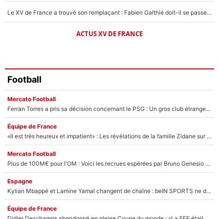
Le XV de France a trouvé son remplaçant : Fabien Galthié doit-il se passer d'Antoine Dupont ?
ACTUS XV DE FRANCE
Football
Mercato Football
Ferran Torres a pris sa décision concernant le PSG : Un gros club étranger prêt à relancer le feuilleton pour la signature du champion du monde 2026 !
Équipe de France
«Il est très heureux et impatient» : Les révélations de la famille Zidane sur sa prise de pouvoir en équipe de France !
Mercato Football
Plus de 100M€ pour l'OM : Voici les recrues espérées par Bruno Genesio et Grégory Lorenzi après l’opération dégraissage
Espagne
Kylian Mbappé et Lamine Yamal changent de chaîne : beIN SPORTS ne digère pas cette décision historique et prédit un fiasco pour la Liga
Équipe de France
Didier Deschamps abandonné en pleine Coupe du monde : «La FFF était déjà passée à Zinedine Zidane»