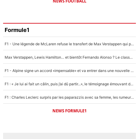
NEWS FOOTBALL
Formule1
F1 - Une légende de McLaren refuse le transfert de Max Verstappen qui pourrait «faire des vagues» et plomber l'ambiance dans l'équipe
Max Verstappen, Lewis Hamilton… et bientôt Fernando Alonso ? Le classement des pilotes les mieux payés en Formule 1 risque de changer !
F1 - Alpine signe un accord «impensable» et va entrer dans une nouvelle dimension : Grande nouvelle pour Pierre Gasly !
F1 : « Je lui ai fait un câlin, puis j’ai dû partir...», le témoignage émouvant de Max Verstappen sur sa fille
F1 : Charles Leclerc surpris par les paparazzis avec sa femme, les rumeurs étaient vraies !
NEWS FORMULE1