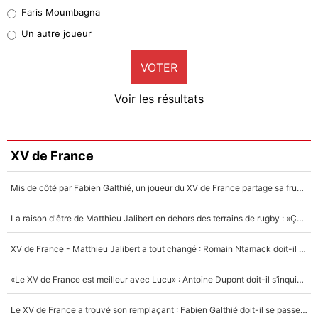
1%
Faris Moumbagna
Pierre-Emile Hojbjerg
Un autre joueur
9%
VOTER
Neal Maupay
4%
Voir les résultats
Amine Harit
3%
Faris Moumbagna
XV de France
4%
Mis de côté par Fabien Galthié, un joueur du XV de France partage sa frustration : «ils ne me l’ont pas dit tout de suite»
Un autre joueur
5%
La raison d'être de Matthieu Jalibert en dehors des terrains de rugby : «Ça m'atteint autant que si tu touches à un membre de ma famille»
1682 personnes ont participé aux votes.
XV de France - Matthieu Jalibert a tout changé : Romain Ntamack doit-il s’inquiéter pour sa place à un an de la Coupe du monde ?
«Le XV de France est meilleur avec Lucu» : Antoine Dupont doit-il s’inquiéter pour sa place ?
Le XV de France a trouvé son remplaçant : Fabien Galthié doit-il se passer d'Antoine Dupont ?