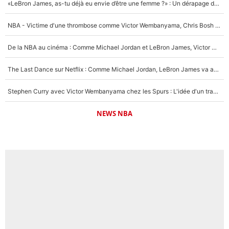
«LeBron James, as-tu déjà eu envie d’être une femme ?» : Un dérapage de Donald Trump sur la superstar de la NBA refait surface
NBA - Victime d'une thrombose comme Victor Wembanyama, Chris Bosh prévient le Français des risques sur sa santé : «J’ai failli mourir sur le coup et j’ai été ramené à la vie»
De la NBA au cinéma : Comme Michael Jordan et LeBron James, Victor Wembanyama rêve d'une carrière d'acteur !
The Last Dance sur Netflix : Comme Michael Jordan, LeBron James va avoir le droit à sa série !
Stephen Curry avec Victor Wembanyama chez les Spurs : L'idée d'un trade historique est lancée en NBA !
NEWS NBA