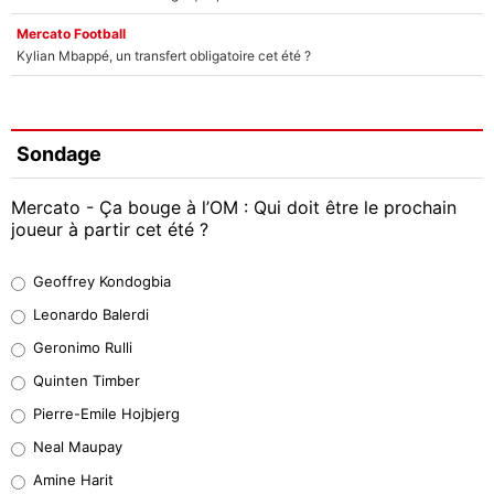
Mercato Football
Kylian Mbappé, un transfert obligatoire cet été ?
Sondage
Mercato - Ça bouge à l’OM : Qui doit être le prochain
joueur à partir cet été ?
Geoffrey Kondogbia
Geoffrey Kondogbia
38%
Leonardo Balerdi
Leonardo Balerdi
Geronimo Rulli
32%
Quinten Timber
Geronimo Rulli
Pierre-Emile Hojbjerg
5%
Neal Maupay
Quinten Timber
Amine Harit