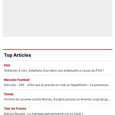
Top Articles
PSG
«Détester à vie», Stéphane Guy dans une embrouille à cause du PSG !
Mercato Football
Mercato - OM - «Dès que je prends un club, je t’appellerai» : La promesse de Marcelino au moment de claquer la porte
Tennis
Victime de racisme contre Murray, Kyrgios pousse un énorme coup de gueule !
Tour de France
Marion Rousse : Le mariage que personne n'a vu venir !