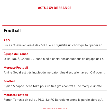
ACTUS XV DE FRANCE
Football
PSG
Lucas Chevalier laissé de côté : Le PSG justifie un choix qui fait parler en plein mercato
Équipe de France
Olise, Doué, Cherki… Zidane a déjà choisi ses chouchous en équipe de France ? L’IA annonce des surprises sans Kylian Mbappé !
Mercato Football
Amine Gouiri est très inquiet du mercato : Une discussion avec l'OM pour acter son transfert !
Football
Kylian Mbappé lâche Nike pour un très gros contrat : Une marque «inattendue» va frapper très fort
Mercato Football
Ferran Torres a dit oui au PSG : Le FC Barcelone prend la parole alors qu'un transfert de l'attaquant espagnol prend forme