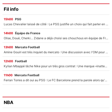
Fil info
15h00
PSG
Lucas Chevalier laissé de côté : Le PSG justifie un choix qui fait parler en plein mercato
14h00
Équipe de France
Olise, Doué, Cherki… Zidane a déjà choisi ses chouchous en équipe de France ? L’IA annonce des surprises sans Kylian Mbappé !
13h00
Mercato Football
Amine Gouiri est très inquiet du mercato : Une discussion avec l'OM pour acter son transfert !
12h00
Football
Kylian Mbappé lâche Nike pour un très gros contrat : Une marque «inattendue» va frapper très fort
11h00
Mercato Football
Ferran Torres a dit oui au PSG : Le FC Barcelone prend la parole alors qu'un transfert de l'attaquant espagnol prend forme
NBA