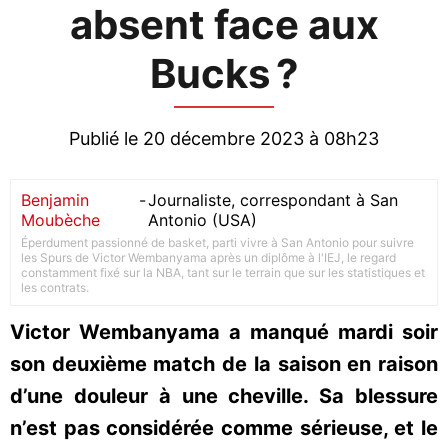
absent face aux
Bucks ?
Publié le 20 décembre 2023 à 08h23
Benjamin
-
Journaliste, correspondant à San
Moubèche
Antonio (USA)
Éperdument passionné de basket, parti vivre à San Antonio pour suivre
les Spurs de Victor Wembanyama après un diplôme à l'IEJ, le regard
constamment fixé sur la NBA, tant sur le terrain que sur les statistiques et
les contrats.
Victor Wembanyama a manqué mardi soir
son deuxième match de la saison en raison
d’une douleur à une cheville. Sa blessure
n’est pas considérée comme sérieuse, et le