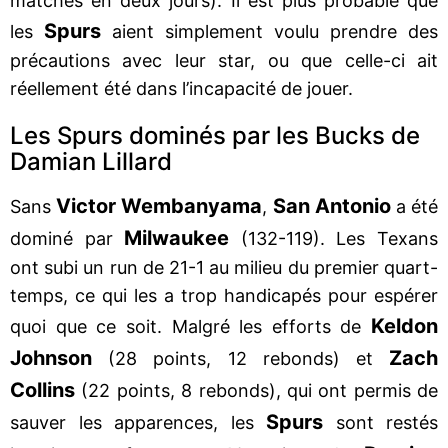
matches en deux jours). Il est plus probable que
Spurs
les
aient simplement voulu prendre des
précautions avec leur star, ou que celle-ci ait
réellement été dans l’incapacité de jouer.
Les Spurs dominés par les Bucks de
Damian Lillard
Victor Wembanyama
San Antonio
Sans
,
a été
Milwaukee
dominé par
(132-119). Les Texans
ont subi un run de 21-1 au milieu du premier quart-
temps, ce qui les a trop handicapés pour espérer
Keldon
quoi que ce soit. Malgré les efforts de
Johnson
Zach
(28 points, 12 rebonds) et
Collins
(22 points, 8 rebonds), qui ont permis de
Spurs
sauver les apparences, les
sont restés