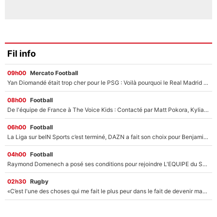
Fil info
09h00
Mercato Football
Yan Diomandé était trop cher pour le PSG : Voilà pourquoi le Real Madrid a accepté de payer la somme record de 140M€ pour boucler son transfert !
08h00
Football
De l'équipe de France à The Voice Kids : Contacté par Matt Pokora, Kylian Mbappé a accepté de jouer un rôle inédit sur TF1 !
06h00
Football
La Liga sur beIN Sports c’est terminé, DAZN a fait son choix pour Benjamin Da Silva et Omar Da Fonseca !
04h00
Football
Raymond Domenech a posé ses conditions pour rejoindre L'EQUIPE du Soir : Il refuse de faire l'émission avec un autre chroniqueur !
02h30
Rugby
«C’est l'une des choses qui me fait le plus peur dans le fait de devenir maman» : En couple avec Antoine Dupont, Iris Mittenaere s'inquiète déjà pour ses futurs enfants !