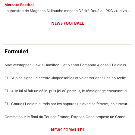
Mercato Football
Le transfert de Maghnes Akliouche menace Désiré Doué au PSG : «Je valide à 200%»
NEWS FOOTBALL
Formule1
Max Verstappen, Lewis Hamilton… et bientôt Fernando Alonso ? Le classement des pilotes les mieux payés en Formule 1 risque de changer !
F1 - Alpine signe un accord «impensable» et va entrer dans une nouvelle dimension : Grande nouvelle pour Pierre Gasly !
F1 : « Je lui ai fait un câlin, puis j’ai dû partir...», le témoignage émouvant de Max Verstappen sur sa fille
F1 : Charles Leclerc surpris par les paparazzis avec sa femme, les rumeurs étaient vraies !
Comme pour le final du Tour de France, Esteban Ocon propose un Grand Prix de Formule 1 à Paris : «Autour de l’Arc de Triomphe, ce serait génial» !
NEWS FORMULE1