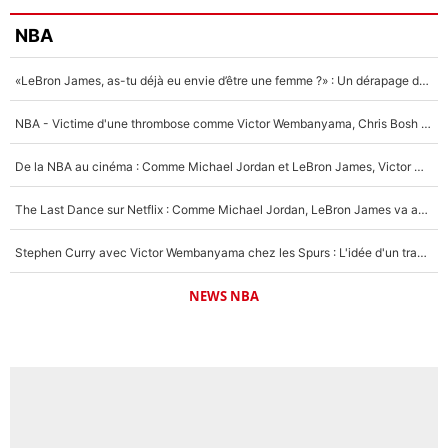
NBA
«LeBron James, as-tu déjà eu envie d’être une femme ?» : Un dérapage de Donald Trump sur la superstar de la NBA refait surface
NBA - Victime d'une thrombose comme Victor Wembanyama, Chris Bosh prévient le Français des risques sur sa santé : «J’ai failli mourir sur le coup et j’ai été ramené à la vie»
De la NBA au cinéma : Comme Michael Jordan et LeBron James, Victor Wembanyama rêve d'une carrière d'acteur !
The Last Dance sur Netflix : Comme Michael Jordan, LeBron James va avoir le droit à sa série !
Stephen Curry avec Victor Wembanyama chez les Spurs : L'idée d'un trade historique est lancée en NBA !
NEWS NBA