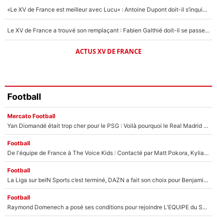
«Le XV de France est meilleur avec Lucu» : Antoine Dupont doit-il s’inquiéter pour sa place ?
Le XV de France a trouvé son remplaçant : Fabien Galthié doit-il se passer d'Antoine Dupont ?
ACTUS XV DE FRANCE
Football
Mercato Football
Yan Diomandé était trop cher pour le PSG : Voilà pourquoi le Real Madrid a accepté de payer la somme record de 140M€ pour boucler son transfert !
Football
De l'équipe de France à The Voice Kids : Contacté par Matt Pokora, Kylian Mbappé a accepté de jouer un rôle inédit sur TF1 !
Football
La Liga sur beIN Sports c’est terminé, DAZN a fait son choix pour Benjamin Da Silva et Omar Da Fonseca !
Football
Raymond Domenech a posé ses conditions pour rejoindre L'EQUIPE du Soir : Il refuse de faire l'émission avec un autre chroniqueur !