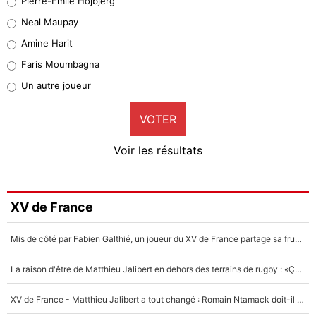
Pierre-Emile Hojbjerg
5%
Neal Maupay
Quinten Timber
Amine Harit
1%
Faris Moumbagna
Pierre-Emile Hojbjerg
Un autre joueur
9%
VOTER
Neal Maupay
4%
Voir les résultats
Amine Harit
3%
Faris Moumbagna
XV de France
4%
Mis de côté par Fabien Galthié, un joueur du XV de France partage sa frustration : «ils ne me l’ont pas dit tout de suite»
Un autre joueur
5%
La raison d'être de Matthieu Jalibert en dehors des terrains de rugby : «Ça m'atteint autant que si tu touches à un membre de ma famille»
1667 personnes ont participé aux votes.
XV de France - Matthieu Jalibert a tout changé : Romain Ntamack doit-il s’inquiéter pour sa place à un an de la Coupe du monde ?