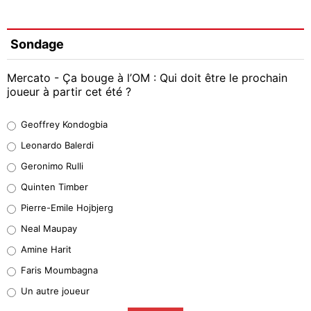
Sondage
Mercato - Ça bouge à l’OM : Qui doit être le prochain
joueur à partir cet été ?
Geoffrey Kondogbia
Geoffrey Kondogbia
38%
Leonardo Balerdi
Leonardo Balerdi
Geronimo Rulli
32%
Quinten Timber
Geronimo Rulli
Pierre-Emile Hojbjerg
5%
Neal Maupay
Quinten Timber
Amine Harit
1%
Faris Moumbagna
Pierre-Emile Hojbjerg
Un autre joueur
9%