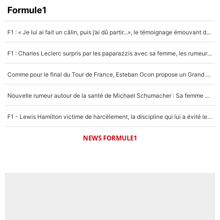
Formule1
F1 : « Je lui ai fait un câlin, puis j’ai dû partir...», le témoignage émouvant de Max Verstappen sur sa fille
F1 : Charles Leclerc surpris par les paparazzis avec sa femme, les rumeurs étaient vraies !
Comme pour le final du Tour de France, Esteban Ocon propose un Grand Prix de Formule 1 à Paris : «Autour de l’Arc de Triomphe, ce serait génial» !
Nouvelle rumeur autour de la santé de Michael Schumacher : Sa femme Corinna sort du silence
F1 - Lewis Hamilton victime de harcèlement, la discipline qui lui a évité le pire : «J'aurais probablement mal tourné»
NEWS FORMULE1