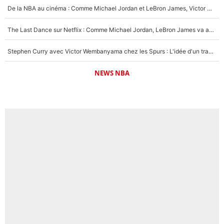
De la NBA au cinéma : Comme Michael Jordan et LeBron James, Victor Wembanyama rêve d'une carrière d'acteur !
The Last Dance sur Netflix : Comme Michael Jordan, LeBron James va avoir le droit à sa série !
Stephen Curry avec Victor Wembanyama chez les Spurs : L'idée d'un trade historique est lancée en NBA !
NEWS NBA