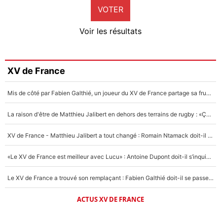
VOTER
Neal Maupay
4%
Voir les résultats
Amine Harit
3%
Faris Moumbagna
XV de France
5%
Mis de côté par Fabien Galthié, un joueur du XV de France partage sa frustration : «ils ne me l’ont pas dit tout de suite»
Un autre joueur
5%
La raison d'être de Matthieu Jalibert en dehors des terrains de rugby : «Ça m'atteint autant que si tu touches à un membre de ma famille»
1529 personnes ont participé aux votes.
XV de France - Matthieu Jalibert a tout changé : Romain Ntamack doit-il s’inquiéter pour sa place à un an de la Coupe du monde ?
«Le XV de France est meilleur avec Lucu» : Antoine Dupont doit-il s’inquiéter pour sa place ?
Le XV de France a trouvé son remplaçant : Fabien Galthié doit-il se passer d'Antoine Dupont ?
ACTUS XV DE FRANCE