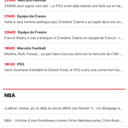
22h00
Mercato Football
250M€ pour signer une star : Le PSG avait déjà réalisé une folie sur le mercato bien avant Neymar !
21h00
Équipe de France
Voilà le seul homme politique que Zinedine Zidane a accepté dans son entourage : «Je garde un très bon souvenir de lui»
20h00
Équipe de France
Franck Ribéry a osé s'attaquer à Zinedine Zidane en équipe de France : «Je n'aurais jamais fait ça»
19h00
Mercato Football
Medina, Rulli, Paixao... ça part dans tous les sens sur le mercato de l'OM : Frank McCourt va enfin récupérer l'argent qu'il attend ?
18h30
PSG
Sans Ousmane Dembélé et Désiré Doué, le PSG a pris une correction face à Majorque : Luis Enrique attend avec impatience des renforts !
NBA
«LeBron James, as-tu déjà eu envie d’être une femme ?» : Un dérapage de Donald Trump sur la superstar de la NBA refait surface
NBA - Victime d'une thrombose comme Victor Wembanyama, Chris Bosh prévient le Français des risques sur sa santé : «J’ai failli mourir sur le coup et j’ai été ramené à la vie»