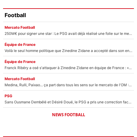
Football
Mercato Football
250M€ pour signer une star : Le PSG avait déjà réalisé une folie sur le mercato bien avant Neymar !
Équipe de France
Voilà le seul homme politique que Zinedine Zidane a accepté dans son entourage : «Je garde un très bon souvenir de lui»
Équipe de France
Franck Ribéry a osé s'attaquer à Zinedine Zidane en équipe de France : «Je n'aurais jamais fait ça»
Mercato Football
Medina, Rulli, Paixao... ça part dans tous les sens sur le mercato de l'OM : Frank McCourt va enfin récupérer l'argent qu'il attend ?
PSG
Sans Ousmane Dembélé et Désiré Doué, le PSG a pris une correction face à Majorque : Luis Enrique attend avec impatience des renforts !
NEWS FOOTBALL