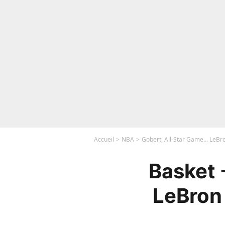
Accueil
NBA
Gobert, All-Star Game... LeBr
Basket 
LeBron 