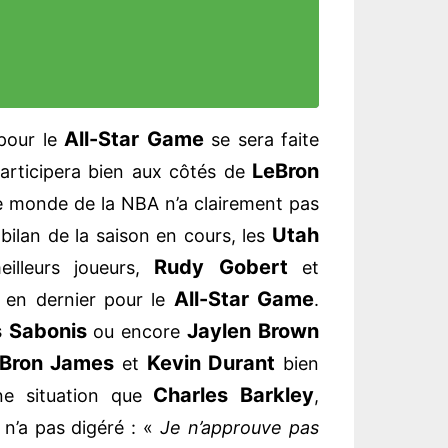
All-Star Game
our le
se sera faite
LeBron
participera bien aux côtés de
 le monde de la NBA n’a clairement pas
Utah
 bilan de la saison en cours, les
Rudy Gobert
illeurs joueurs,
et
All-Star Game
s en dernier pour le
.
 Sabonis
Jaylen Brown
ou encore
Bron James
Kevin Durant
et
bien
Charles Barkley
ne situation que
,
, n’a pas digéré : «
Je n’approuve pas