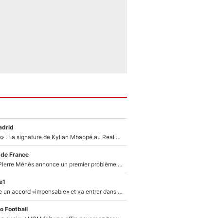
adrid
«C'est une fierté» : La signature de Kylian Mbappé au Real Madrid continue de régaler l'Espagne
 de France
Michael Olise : Pierre Ménès annonce un premier problème pour Zinedine Zidane en équipe de France
e1
F1 - Alpine signe un accord «impensable» et va entrer dans une nouvelle dimension : Grande nouvelle pour Pierre Gasly !
o Football