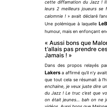
cette diffamation du Jazz ! Il
leurs 2 meilleurs joueurs se 
calomnie !
» avait déclaré l’a
LeB
Une polémique à laquelle
humour, mais en enfonçant enc
« Aussi bons que Malon
t’allais pas prendre ce
Jamais ! »
Dans des propos relayés p
Lakers
a affirmé qu’il n’y ava
que tout cela se résumait à l’h
enchaine, je veux juste dire un
du Jazz ! Le truc c’est que
on était jeunes… bah on ne j
vidéos. Aussi bons que Malone e