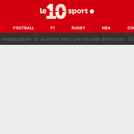
gnature de Kylian Mbappé au Real Madrid continue de régaler 
ès annonce un premier problème pour Zinedine Zidane en éq
FOOTBALL
F1
RUGBY
NBA
CO
 «impensable» et va entrer dans une nouvelle dimension : Gra
L'OM fait une offre pour recruter un ancien joueur du PSG... et
Le PSG a dit non au transfert qui bat tous les records sur 