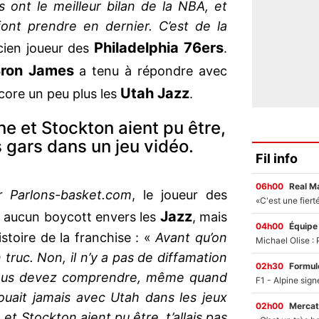
s ont le meilleur bilan de la NBA, et
font prendre en dernier. C’est de la
Philadelphia 76ers
ncien joueur des
.
ron James
a tenu à répondre avec
Utah Jazz
ore un peu plus les
.
e et Stockton aient pu être,
s gars dans un jeu vidéo.
Fil info
06h00
Real M
ar
Parlons-basket.com
, le joueur des
Jazz
it aucun boycott envers les
, mais
04h00
Équipe
istoire de la franchise : «
Avant qu’on
 truc. Non, il n’y a pas de diffamation
02h30
Formul
 vous devez comprendre, même quand
ouait jamais avec Utah dans les jeux
02h00
Mercat
t Stockton aient pu être, t’allais pas