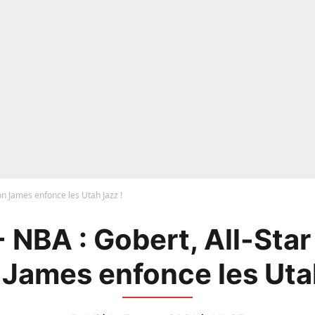
on James enfonce les Utah Jazz !
- NBA : Gobert, All-Star
James enfonce les Uta