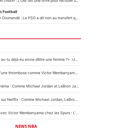
«C’est un très bon choix» : L'OM fait une offre pour recruter un ancien joueur du PSG... et c'est validé dans l'After Foot !
 Football
140M€ pour Yan Diomandé : Le PSG a dit non au transfert qui bat tous les records sur le mercato
«LeBron James, as-tu déjà eu envie d’être une femme ?» : Un dérapage de Donald Trump sur la superstar de la NBA refait surface
NBA - Victime d'une thrombose comme Victor Wembanyama, Chris Bosh prévient le Français des risques sur sa santé : «J’ai failli mourir sur le coup et j’ai été ramené à la vie»
De la NBA au cinéma : Comme Michael Jordan et LeBron James, Victor Wembanyama rêve d'une carrière d'acteur !
The Last Dance sur Netflix : Comme Michael Jordan, LeBron James va avoir le droit à sa série !
Stephen Curry avec Victor Wembanyama chez les Spurs : L'idée d'un trade historique est lancée en NBA !
NEWS NBA