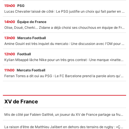
15h00
PSG
Lucas Chevalier laissé de côté : Le PSG justifie un choix qui fait parler en plein mercato
14h00
Équipe de France
Olise, Doué, Cherki… Zidane a déjà choisi ses chouchous en équipe de France ? L’IA annonce des surprises sans Kylian Mbappé !
13h00
Mercato Football
Amine Gouiri est très inquiet du mercato : Une discussion avec l'OM pour acter son transfert !
12h00
Football
Kylian Mbappé lâche Nike pour un très gros contrat : Une marque «inattendue» va frapper très fort
11h00
Mercato Football
Ferran Torres a dit oui au PSG : Le FC Barcelone prend la parole alors qu'un transfert de l'attaquant espagnol prend forme
XV de France
Mis de côté par Fabien Galthié, un joueur du XV de France partage sa frustration : «ils ne me l’ont pas dit tout de suite»
La raison d'être de Matthieu Jalibert en dehors des terrains de rugby : «Ça m'atteint autant que si tu touches à un membre de ma famille»