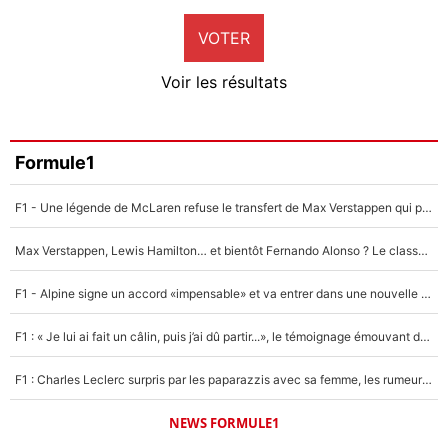
9%
VOTER
Neal Maupay
4%
Voir les résultats
Amine Harit
3%
Faris Moumbagna
Formule1
4%
F1 - Une légende de McLaren refuse le transfert de Max Verstappen qui pourrait «faire des vagues» et plomber l'ambiance dans l'équipe
Un autre joueur
5%
Max Verstappen, Lewis Hamilton… et bientôt Fernando Alonso ? Le classement des pilotes les mieux payés en Formule 1 risque de changer !
1682 personnes ont participé aux votes.
F1 - Alpine signe un accord «impensable» et va entrer dans une nouvelle dimension : Grande nouvelle pour Pierre Gasly !
F1 : « Je lui ai fait un câlin, puis j’ai dû partir...», le témoignage émouvant de Max Verstappen sur sa fille
F1 : Charles Leclerc surpris par les paparazzis avec sa femme, les rumeurs étaient vraies !
NEWS FORMULE1