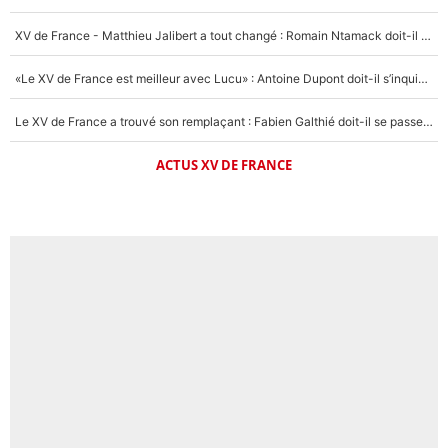
XV de France - Matthieu Jalibert a tout changé : Romain Ntamack doit-il s’inquiéter pour sa place à un an de la Coupe du monde ?
«Le XV de France est meilleur avec Lucu» : Antoine Dupont doit-il s’inquiéter pour sa place ?
Le XV de France a trouvé son remplaçant : Fabien Galthié doit-il se passer d'Antoine Dupont ?
ACTUS XV DE FRANCE