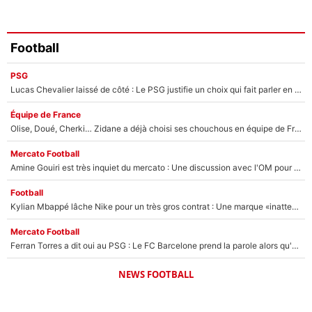
Football
PSG
Lucas Chevalier laissé de côté : Le PSG justifie un choix qui fait parler en plein mercato
Équipe de France
Olise, Doué, Cherki… Zidane a déjà choisi ses chouchous en équipe de France ? L’IA annonce des surprises sans Kylian Mbappé !
Mercato Football
Amine Gouiri est très inquiet du mercato : Une discussion avec l'OM pour acter son transfert !
Football
Kylian Mbappé lâche Nike pour un très gros contrat : Une marque «inattendue» va frapper très fort
Mercato Football
Ferran Torres a dit oui au PSG : Le FC Barcelone prend la parole alors qu'un transfert de l'attaquant espagnol prend forme
NEWS FOOTBALL