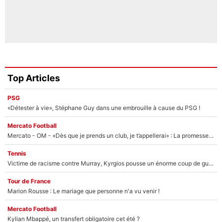
Top Articles
PSG
«Détester à vie», Stéphane Guy dans une embrouille à cause du PSG !
Mercato Football
Mercato - OM - «Dès que je prends un club, je t’appellerai» : La promesse de Marcelino au moment de claquer la porte
Tennis
Victime de racisme contre Murray, Kyrgios pousse un énorme coup de gueule !
Tour de France
Marion Rousse : Le mariage que personne n'a vu venir !
Mercato Football
Kylian Mbappé, un transfert obligatoire cet été ?