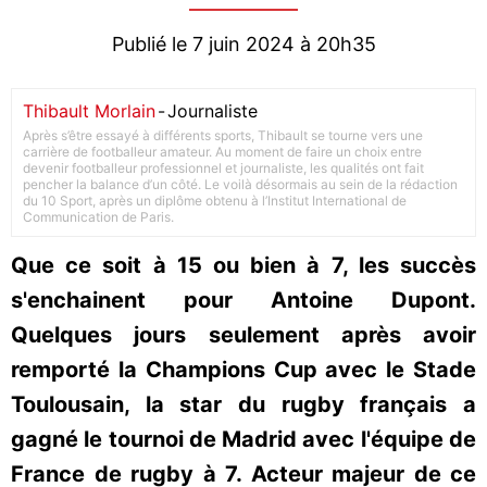
Publié le 7 juin 2024 à 20h35
Thibault Morlain
-
Journaliste
Après s’être essayé à différents sports, Thibault se tourne vers une
carrière de footballeur amateur. Au moment de faire un choix entre
devenir footballeur professionnel et journaliste, les qualités ont fait
pencher la balance d’un côté. Le voilà désormais au sein de la rédaction
du 10 Sport, après un diplôme obtenu à l’Institut International de
Communication de Paris.
Que ce soit à 15 ou bien à 7, les succès
s'enchainent pour Antoine Dupont.
Quelques jours seulement après avoir
remporté la Champions Cup avec le Stade
Toulousain, la star du rugby français a
gagné le tournoi de Madrid avec l'équipe de
France de rugby à 7. Acteur majeur de ce