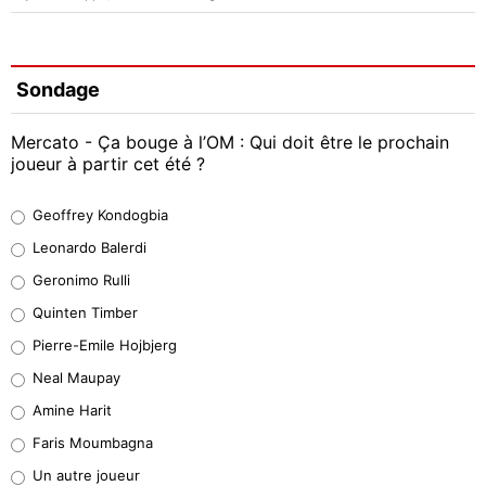
Sondage
Mercato - Ça bouge à l’OM : Qui doit être le prochain
joueur à partir cet été ?
Geoffrey Kondogbia
Geoffrey Kondogbia
38%
Leonardo Balerdi
Leonardo Balerdi
Geronimo Rulli
32%
Quinten Timber
Geronimo Rulli
Pierre-Emile Hojbjerg
5%
Neal Maupay
Quinten Timber
Amine Harit
1%
Faris Moumbagna
Pierre-Emile Hojbjerg
Un autre joueur