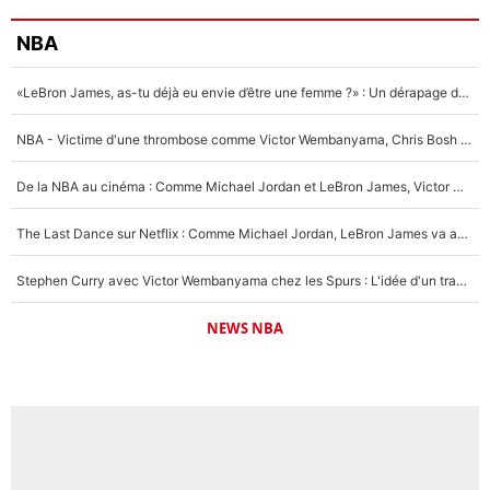
NBA
«LeBron James, as-tu déjà eu envie d’être une femme ?» : Un dérapage de Donald Trump sur la superstar de la NBA refait surface
NBA - Victime d'une thrombose comme Victor Wembanyama, Chris Bosh prévient le Français des risques sur sa santé : «J’ai failli mourir sur le coup et j’ai été ramené à la vie»
De la NBA au cinéma : Comme Michael Jordan et LeBron James, Victor Wembanyama rêve d'une carrière d'acteur !
The Last Dance sur Netflix : Comme Michael Jordan, LeBron James va avoir le droit à sa série !
Stephen Curry avec Victor Wembanyama chez les Spurs : L'idée d'un trade historique est lancée en NBA !
NEWS NBA