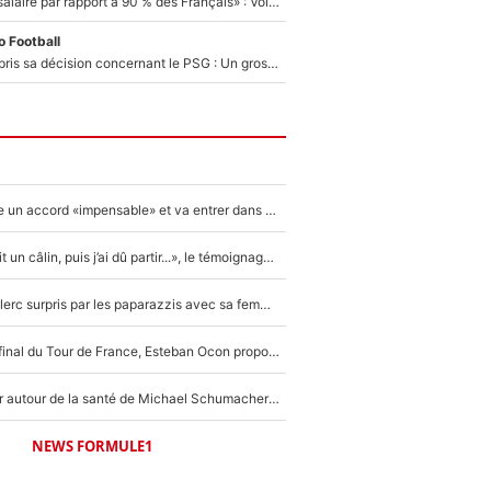
«C'est un beau salaire par rapport à 90 % des Français» : Voilà combien touchait Nelson Monfort sur France Télévisions avant de rejoindre CNews
 Football
Ferran Torres a pris sa décision concernant le PSG : Un gros club étranger prêt à relancer le feuilleton pour la signature du champion du monde 2026 !
F1 - Alpine signe un accord «impensable» et va entrer dans une nouvelle dimension : Grande nouvelle pour Pierre Gasly !
F1 : « Je lui ai fait un câlin, puis j’ai dû partir...», le témoignage émouvant de Max Verstappen sur sa fille
F1 : Charles Leclerc surpris par les paparazzis avec sa femme, les rumeurs étaient vraies !
Comme pour le final du Tour de France, Esteban Ocon propose un Grand Prix de Formule 1 à Paris : «Autour de l’Arc de Triomphe, ce serait génial» !
Nouvelle rumeur autour de la santé de Michael Schumacher : Sa femme Corinna sort du silence
NEWS FORMULE1