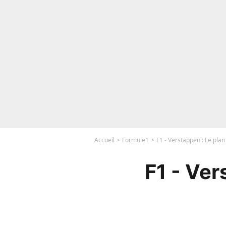
Accueil
Formule1
F1 - Verstappen : Le pla
F1 - Ver