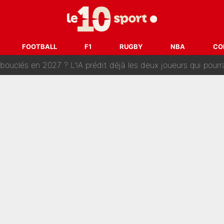
e harcèlement à l’OM : Le départ qui soulage le vestiaire de 
ris» : Bruno Genesio fait une promesse pour la suite du mercato
FOOTBALL
F1
RUGBY
NBA
CO
ouclés en 2027 ? L'IA prédit déjà les deux joueurs qui pourra
t à 90 % des Français» : Voilà combien touchait Nelson Monfort sur Franc
oncernant le PSG : Un gros club étranger prêt à relancer le feuilleton pour 