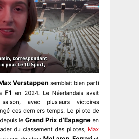
Max Verstappen
semblait bien parti
F1
la
en 2024. Le Néerlandais avait
saison, avec plusieurs victoires
ngé ces derniers temps. Le pilote de
Grand Prix d’Espagne
 depuis le
en
 leader du classement des pilotes,
Max
McLaren
Ferrari
s rivaux de chez
,
et