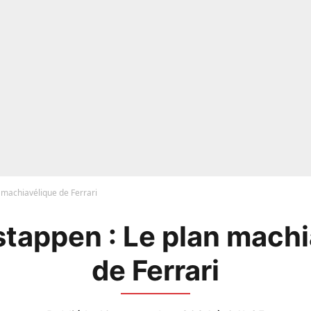
n machiavélique de Ferrari
stappen : Le plan mach
de Ferrari