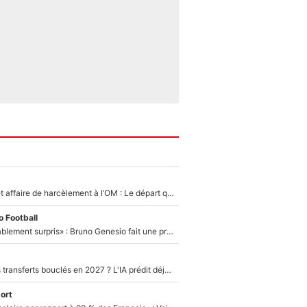
Climat toxique et affaire de harcèlement à l’OM : Le départ qui soulage le vestiaire de Bruno Genesio
 Football
«Très, très agréablement surpris» : Bruno Genesio fait une promesse pour la suite du mercato de l’OM et rassure les supporters
PSG : Deux gros transferts bouclés en 2027 ? L'IA prédit déjà les deux joueurs qui pourraient rejoindre Luis Enrique !
ort