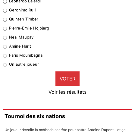
Leonardo Balerdi
Leonardo Balerdi
Geronimo Rulli
32%
Quinten Timber
Geronimo Rulli
Pierre-Emile Hojbjerg
5%
Neal Maupay
Quinten Timber
Amine Harit
1%
Faris Moumbagna
Pierre-Emile Hojbjerg
Un autre joueur
9%
VOTER
Neal Maupay
4%
Voir les résultats
Amine Harit
3%
Faris Moumbagna
Tournoi des six nations
4%
Un joueur dévoile la méthode secrète pour battre Antoine Dupont... et ça marche !
Un autre joueur