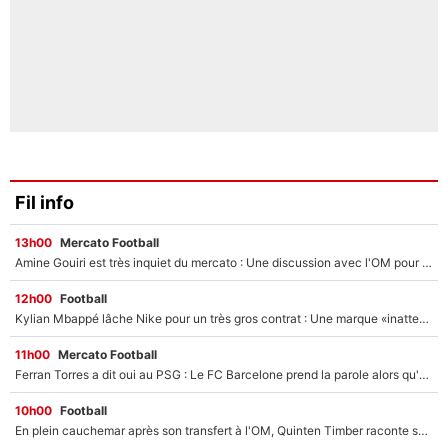
Fil info
13h00
Mercato Football
Amine Gouiri est très inquiet du mercato : Une discussion avec l'OM pour acter son transfert !
12h00
Football
Kylian Mbappé lâche Nike pour un très gros contrat : Une marque «inattendue» va frapper très fort
11h00
Mercato Football
Ferran Torres a dit oui au PSG : Le FC Barcelone prend la parole alors qu'un transfert de l'attaquant espagnol prend forme
10h00
Football
En plein cauchemar après son transfert à l'OM, Quinten Timber raconte ses doutes après sa signature à Marseille