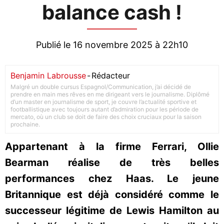
balance cash !
Publié le 16 novembre 2025 à 22h10
Benjamin Labrousse
-
Rédacteur
Malgré un double cursus Espagnol/Communication, j’ai décidé de
prendre en main mes rêves en me dirigeant vers le journalisme. Diplômé
d’un master en journalisme de sport, je couvre l’actualité sportive et
footballistique avec toujours autant d’admiration pour les période de
mercato, où un club se doit de faire des choix cruciaux pour la saison
prochaine.
Appartenant à la firme Ferrari, Ollie
Bearman réalise de très belles
performances chez Haas. Le jeune
Britannique est déjà considéré comme le
successeur légitime de Lewis Hamilton au