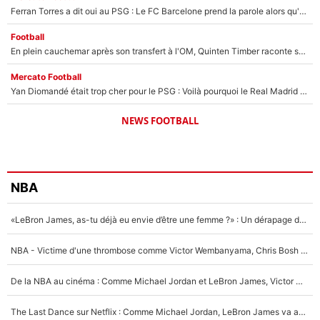
Ferran Torres a dit oui au PSG : Le FC Barcelone prend la parole alors qu'un transfert de l'attaquant espagnol prend forme
Football
En plein cauchemar après son transfert à l'OM, Quinten Timber raconte ses doutes après sa signature à Marseille
Mercato Football
Yan Diomandé était trop cher pour le PSG : Voilà pourquoi le Real Madrid a accepté de payer la somme record de 140M€ pour boucler son transfert !
NEWS FOOTBALL
NBA
«LeBron James, as-tu déjà eu envie d’être une femme ?» : Un dérapage de Donald Trump sur la superstar de la NBA refait surface
NBA - Victime d'une thrombose comme Victor Wembanyama, Chris Bosh prévient le Français des risques sur sa santé : «J’ai failli mourir sur le coup et j’ai été ramené à la vie»
De la NBA au cinéma : Comme Michael Jordan et LeBron James, Victor Wembanyama rêve d'une carrière d'acteur !
The Last Dance sur Netflix : Comme Michael Jordan, LeBron James va avoir le droit à sa série !