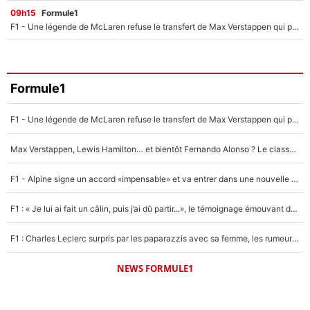
09h15
Formule1
F1 - Une légende de McLaren refuse le transfert de Max Verstappen qui pourrait «faire des vagues» et plomber l'ambiance dans l'équipe
Formule1
F1 - Une légende de McLaren refuse le transfert de Max Verstappen qui pourrait «faire des vagues» et plomber l'ambiance dans l'équipe
Max Verstappen, Lewis Hamilton… et bientôt Fernando Alonso ? Le classement des pilotes les mieux payés en Formule 1 risque de changer !
F1 - Alpine signe un accord «impensable» et va entrer dans une nouvelle dimension : Grande nouvelle pour Pierre Gasly !
F1 : « Je lui ai fait un câlin, puis j’ai dû partir...», le témoignage émouvant de Max Verstappen sur sa fille
F1 : Charles Leclerc surpris par les paparazzis avec sa femme, les rumeurs étaient vraies !
NEWS FORMULE1