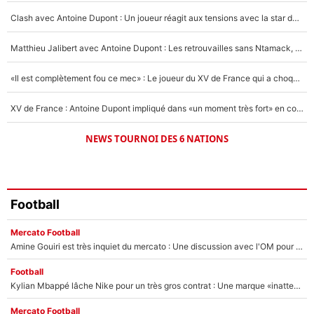
5%
Clash avec Antoine Dupont : Un joueur réagit aux tensions avec la star du XV de France !
1676 personnes ont participé aux votes.
Matthieu Jalibert avec Antoine Dupont : Les retrouvailles sans Ntamack, «il y a eu des discussions»
«Il est complètement fou ce mec» : Le joueur du XV de France qui a choqué Matthieu Jalibert !
XV de France : Antoine Dupont impliqué dans «un moment très fort» en coulisses
NEWS TOURNOI DES 6 NATIONS
Football
Mercato Football
Amine Gouiri est très inquiet du mercato : Une discussion avec l'OM pour acter son transfert !
Football
Kylian Mbappé lâche Nike pour un très gros contrat : Une marque «inattendue» va frapper très fort
Mercato Football