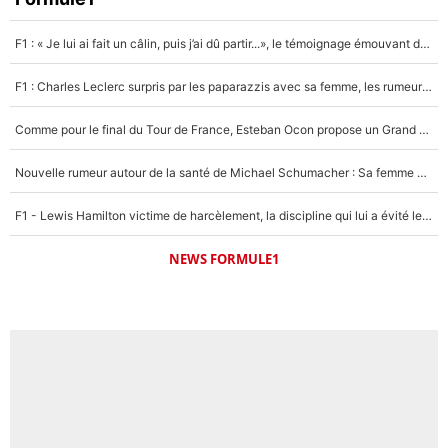
F1 : « Je lui ai fait un câlin, puis j’ai dû partir...», le témoignage émouvant de Max Verstappen sur sa fille
F1 : Charles Leclerc surpris par les paparazzis avec sa femme, les rumeurs étaient vraies !
Comme pour le final du Tour de France, Esteban Ocon propose un Grand Prix de Formule 1 à Paris : «Autour de l’Arc de Triomphe, ce serait génial» !
Nouvelle rumeur autour de la santé de Michael Schumacher : Sa femme Corinna sort du silence
F1 - Lewis Hamilton victime de harcèlement, la discipline qui lui a évité le pire : «J'aurais probablement mal tourné»
NEWS FORMULE1