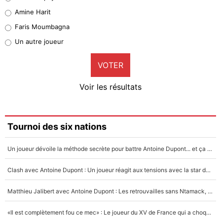
Quinten Timber
Amine Harit
1%
Faris Moumbagna
Pierre-Emile Hojbjerg
Un autre joueur
9%
VOTER
Neal Maupay
4%
Voir les résultats
Amine Harit
3%
Faris Moumbagna
Tournoi des six nations
5%
Un joueur dévoile la méthode secrète pour battre Antoine Dupont... et ça marche !
Un autre joueur
5%
Clash avec Antoine Dupont : Un joueur réagit aux tensions avec la star du XV de France !
1519 personnes ont participé aux votes.
Matthieu Jalibert avec Antoine Dupont : Les retrouvailles sans Ntamack, «il y a eu des discussions»
«Il est complètement fou ce mec» : Le joueur du XV de France qui a choqué Matthieu Jalibert !