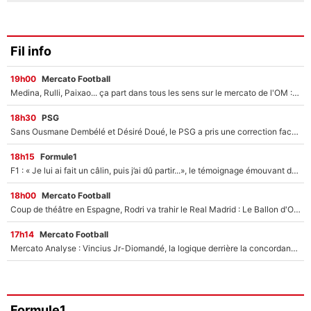
Fil info
19h00
Mercato Football
Medina, Rulli, Paixao... ça part dans tous les sens sur le mercato de l'OM : Frank McCourt va enfin récupérer l'argent qu'il attend ?
18h30
PSG
Sans Ousmane Dembélé et Désiré Doué, le PSG a pris une correction face à Majorque : Luis Enrique attend avec impatience des renforts !
18h15
Formule1
F1 : « Je lui ai fait un câlin, puis j’ai dû partir...», le témoignage émouvant de Max Verstappen sur sa fille
18h00
Mercato Football
Coup de théâtre en Espagne, Rodri va trahir le Real Madrid : Le Ballon d'Or a choisi de signer au FC Barcelone !
17h14
Mercato Football
Mercato Analyse : Vincius Jr-Diomandé, la logique derrière la concordance des temps
Formule1