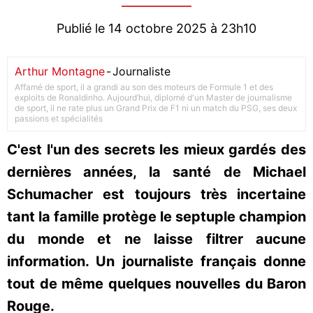
Publié le 14 octobre 2025 à 23h10
Arthur Montagne
-
Journaliste
Affamé de sport, il a grandi au son des moteurs de Formule 1 et des
exploits de Ronaldinho. Aujourd’hui, diplomé d'un Master de journalisme
de sport, il ne rate plus un Grand Prix de F1 ni un match du PSG, ses deux
passions et spécialités
C'est l'un des secrets les mieux gardés des
dernières années, la santé de Michael
Schumacher est toujours très incertaine
tant la famille protège le septuple champion
du monde et ne laisse filtrer aucune
information. Un journaliste français donne
tout de même quelques nouvelles du Baron
Rouge.