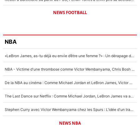
NEWS FOOTBALL
NBA
«LeBron James, as-tu déjà eu envie d’être une femme ?» : Un dérapage de Donald Trump sur la superstar de la NBA refait surface
NBA - Victime d'une thrombose comme Victor Wembanyama, Chris Bosh prévient le Français des risques sur sa santé : «J’ai failli mourir sur le coup et j’ai été ramené à la vie»
De la NBA au cinéma : Comme Michael Jordan et LeBron James, Victor Wembanyama rêve d'une carrière d'acteur !
The Last Dance sur Netflix : Comme Michael Jordan, LeBron James va avoir le droit à sa série !
Stephen Curry avec Victor Wembanyama chez les Spurs : L'idée d'un trade historique est lancée en NBA !
NEWS NBA