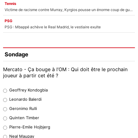
Tennis
Victime de racisme contre Murray, Kyrgios pousse un énorme coup de gueule !
PSG
PSG : Mbappé achève le Real Madrid, le vestiaire exulte
Sondage
Mercato - Ça bouge à l’OM : Qui doit être le prochain
joueur à partir cet été ?
Geoffrey Kondogbia
Geoffrey Kondogbia
38%
Leonardo Balerdi
Leonardo Balerdi
Geronimo Rulli
32%
Quinten Timber
Geronimo Rulli
Pierre-Emile Hojbjerg
5%
Neal Maupay