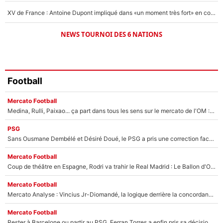
XV de France : Antoine Dupont impliqué dans «un moment très fort» en coulisses
NEWS TOURNOI DES 6 NATIONS
Football
Mercato Football
Medina, Rulli, Paixao... ça part dans tous les sens sur le mercato de l'OM : Frank McCourt va enfin récupérer l'argent qu'il attend ?
PSG
Sans Ousmane Dembélé et Désiré Doué, le PSG a pris une correction face à Majorque : Luis Enrique attend avec impatience des renforts !
Mercato Football
Coup de théâtre en Espagne, Rodri va trahir le Real Madrid : Le Ballon d'Or a choisi de signer au FC Barcelone !
Mercato Football
Mercato Analyse : Vincius Jr-Diomandé, la logique derrière la concordance des temps
Mercato Football
Rester à Barcelone ou partir au PSG, Ferran Torres a enfin pris sa décision : La course contre la montre est lancée !