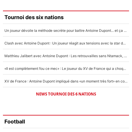
3%
Faris Moumbagna
Tournoi des six nations
4%
Un joueur dévoile la méthode secrète pour battre Antoine Dupont... et ça marche !
Un autre joueur
5%
Clash avec Antoine Dupont : Un joueur réagit aux tensions avec la star du XV de France !
1624 personnes ont participé aux votes.
Matthieu Jalibert avec Antoine Dupont : Les retrouvailles sans Ntamack, «il y a eu des discussions»
«Il est complètement fou ce mec» : Le joueur du XV de France qui a choqué Matthieu Jalibert !
XV de France : Antoine Dupont impliqué dans «un moment très fort» en coulisses
NEWS TOURNOI DES 6 NATIONS
Football