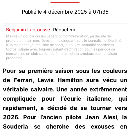
Publié le 4 décembre 2025 à 07h35
Benjamin Labrousse
-
Rédacteur
Malgré un double cursus Espagnol/Communication, j’ai décidé de
prendre en main mes rêves en me dirigeant vers le journalisme. Diplômé
d’un master en journalisme de sport, je couvre l’actualité sportive et
footballistique avec toujours autant d’admiration pour les période de
mercato, où un club se doit de faire des choix cruciaux pour la saison
prochaine.
Pour sa première saison sous les couleurs
de Ferrari, Lewis Hamilton aura vécu un
véritable calvaire. Une année extrêmement
compliquée pour l’écurie italienne, qui
rapidement, a décidé de se tourner vers
2026. Pour l’ancien pilote Jean Alesi, la
Scuderia se cherche des excuses en