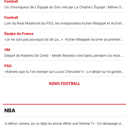
Football
Un chroniqueur de L’Équipe du Soir viré par La Chaîne L’Équipe : Même Olivier Ménard n’avait pas pu empêcher son départ, «je l’ai appris sur Twitter, je l’ai vécu assez mal»
Football
Loin du Real Madrid et du PSG, les inséparables Kylian Mbappé et Achraf Hakimi changent d'équipe le temps d'une journée !
Équipe de France
«Je ne sais pas pourquoi j’ai dit ça...» : Kylian Mbappé raconte sa première rencontre avec Zinédine Zidane (et c’est très drôle)
OM
Départ de Roberto De Zerbi - Medhi Benatia s'est battu pendant six mois pour le retenir à l'OM, le PSG a été le naufrage de trop : «Je pars avec toi»
PSG
«Admets que tu t'es trompé sur Lucas Chevalier !» : Le débat sur le gardien du PSG vire au clash à l'After Foot
NEWS FOOTBALL
NBA
«LeBron James, as-tu déjà eu envie d’être une femme ?» : Un dérapage de Donald Trump sur la superstar de la NBA refait surface