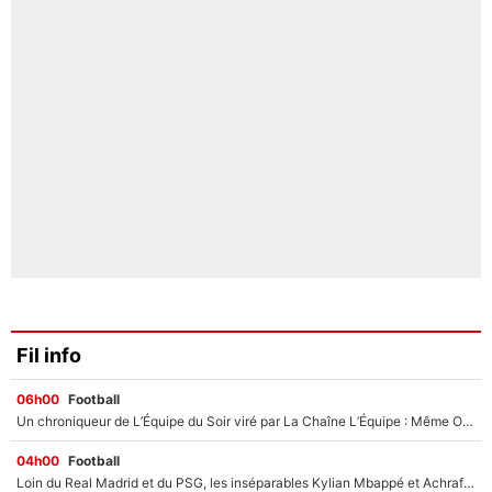
Fil info
06h00
Football
Un chroniqueur de L’Équipe du Soir viré par La Chaîne L’Équipe : Même Olivier Ménard n’avait pas pu empêcher son départ, «je l’ai appris sur Twitter, je l’ai vécu assez mal»
04h00
Football
Loin du Real Madrid et du PSG, les inséparables Kylian Mbappé et Achraf Hakimi changent d'équipe le temps d'une journée !