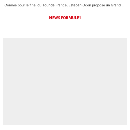
Comme pour le final du Tour de France, Esteban Ocon propose un Grand Prix de Formule 1 à Paris : «Autour de l’Arc de Triomphe, ce serait génial» !
NEWS FORMULE1