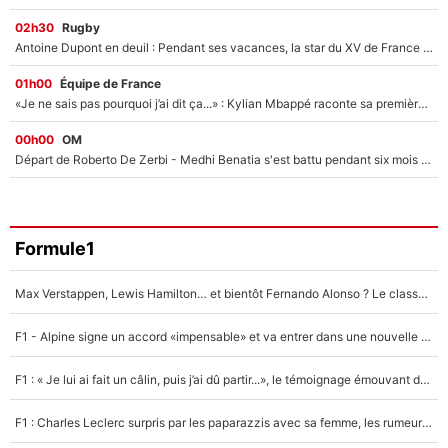
02h30
Rugby
Antoine Dupont en deuil : Pendant ses vacances, la star du XV de France a perdu sa grand-mère
01h00
Équipe de France
«Je ne sais pas pourquoi j’ai dit ça...» : Kylian Mbappé raconte sa première rencontre avec Zinédine Zidane (et c’est très drôle)
00h00
OM
Départ de Roberto De Zerbi - Medhi Benatia s'est battu pendant six mois pour le retenir à l'OM, le PSG a été le naufrage de trop : «Je pars avec toi»
Formule1
Max Verstappen, Lewis Hamilton… et bientôt Fernando Alonso ? Le classement des pilotes les mieux payés en Formule 1 risque de changer !
F1 - Alpine signe un accord «impensable» et va entrer dans une nouvelle dimension : Grande nouvelle pour Pierre Gasly !
F1 : « Je lui ai fait un câlin, puis j’ai dû partir...», le témoignage émouvant de Max Verstappen sur sa fille
F1 : Charles Leclerc surpris par les paparazzis avec sa femme, les rumeurs étaient vraies !