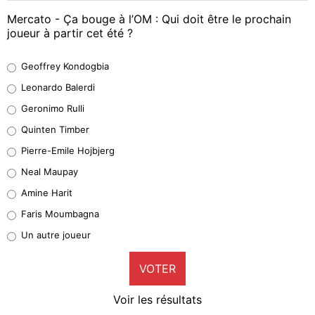
Mercato - Ça bouge à l’OM : Qui doit être le prochain
joueur à partir cet été ?
Geoffrey Kondogbia
Geoffrey Kondogbia
38%
Leonardo Balerdi
Leonardo Balerdi
Geronimo Rulli
32%
Quinten Timber
Geronimo Rulli
Pierre-Emile Hojbjerg
5%
Neal Maupay
Quinten Timber
Amine Harit
1%
Faris Moumbagna
Pierre-Emile Hojbjerg
Un autre joueur
9%
VOTER
Neal Maupay
4%
Voir les résultats
Amine Harit