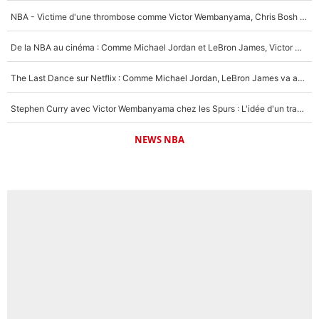
NBA - Victime d'une thrombose comme Victor Wembanyama, Chris Bosh prévient le Français des risques sur sa santé : «J’ai failli mourir sur le coup et j’ai été ramené à la vie»
De la NBA au cinéma : Comme Michael Jordan et LeBron James, Victor Wembanyama rêve d'une carrière d'acteur !
The Last Dance sur Netflix : Comme Michael Jordan, LeBron James va avoir le droit à sa série !
Stephen Curry avec Victor Wembanyama chez les Spurs : L'idée d'un trade historique est lancée en NBA !
NEWS NBA