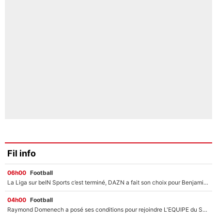
Fil info
06h00
Football
La Liga sur beIN Sports c’est terminé, DAZN a fait son choix pour Benjamin Da Silva et Omar Da Fonseca !
04h00
Football
Raymond Domenech a posé ses conditions pour rejoindre L'EQUIPE du Soir : Il refuse de faire l'émission avec un autre chroniqueur !