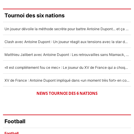
3%
Faris Moumbagna
Tournoi des six nations
4%
Un joueur dévoile la méthode secrète pour battre Antoine Dupont... et ça marche !
Un autre joueur
5%
Clash avec Antoine Dupont : Un joueur réagit aux tensions avec la star du XV de France !
1665 personnes ont participé aux votes.
Matthieu Jalibert avec Antoine Dupont : Les retrouvailles sans Ntamack, «il y a eu des discussions»
«Il est complètement fou ce mec» : Le joueur du XV de France qui a choqué Matthieu Jalibert !
XV de France : Antoine Dupont impliqué dans «un moment très fort» en coulisses
NEWS TOURNOI DES 6 NATIONS
Football
Football