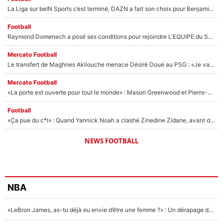
La Liga sur beIN Sports c’est terminé, DAZN a fait son choix pour Benjamin Da Silva et Omar Da Fonseca !
Football
Raymond Domenech a posé ses conditions pour rejoindre L'EQUIPE du Soir : Il refuse de faire l'émission avec un autre chroniqueur !
Mercato Football
Le transfert de Maghnes Akliouche menace Désiré Doué au PSG : «Je valide à 200%»
Mercato Football
«La porte est ouverte pour tout le monde» : Mason Greenwood et Pierre-Emerick Aubameyang ont quitté l'OM, Amine Gouiri balance sur la suite du mercato et sur la réaction du vestiaire !
Football
«Ça pue du c*l» : Quand Yannick Noah a clashé Zinedine Zidane, avant de se faire recadrer par le nouveau sélectionneur de l'équipe de France !
NEWS FOOTBALL
NBA
«LeBron James, as-tu déjà eu envie d’être une femme ?» : Un dérapage de Donald Trump sur la superstar de la NBA refait surface