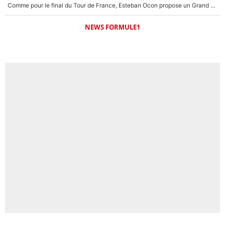
Comme pour le final du Tour de France, Esteban Ocon propose un Grand Prix de Formule 1 à Paris : «Autour de l’Arc de Triomphe, ce serait génial» !
NEWS FORMULE1