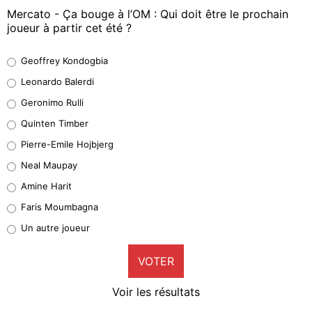
Mercato - Ça bouge à l’OM : Qui doit être le prochain
joueur à partir cet été ?
Geoffrey Kondogbia
Geoffrey Kondogbia
38%
Leonardo Balerdi
Leonardo Balerdi
Geronimo Rulli
32%
Quinten Timber
Geronimo Rulli
Pierre-Emile Hojbjerg
5%
Neal Maupay
Quinten Timber
Amine Harit
1%
Faris Moumbagna
Pierre-Emile Hojbjerg
Un autre joueur
9%
VOTER
Neal Maupay
4%
Voir les résultats
Amine Harit