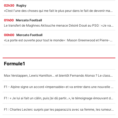
02h30
Rugby
«C’est l'une des choses qui me fait le plus peur dans le fait de devenir maman» : En couple avec Antoine Dupont, Iris Mittenaere s'inquiète déjà pour ses futurs enfants !
01h00
Mercato Football
Le transfert de Maghnes Akliouche menace Désiré Doué au PSG : «Je valide à 200%»
00h00
Mercato Football
«La porte est ouverte pour tout le monde» : Mason Greenwood et Pierre-Emerick Aubameyang ont quitté l'OM, Amine Gouiri balance sur la suite du mercato et sur la réaction du vestiaire !
Formule1
Max Verstappen, Lewis Hamilton… et bientôt Fernando Alonso ? Le classement des pilotes les mieux payés en Formule 1 risque de changer !
F1 - Alpine signe un accord «impensable» et va entrer dans une nouvelle dimension : Grande nouvelle pour Pierre Gasly !
F1 : « Je lui ai fait un câlin, puis j’ai dû partir...», le témoignage émouvant de Max Verstappen sur sa fille
F1 : Charles Leclerc surpris par les paparazzis avec sa femme, les rumeurs étaient vraies !