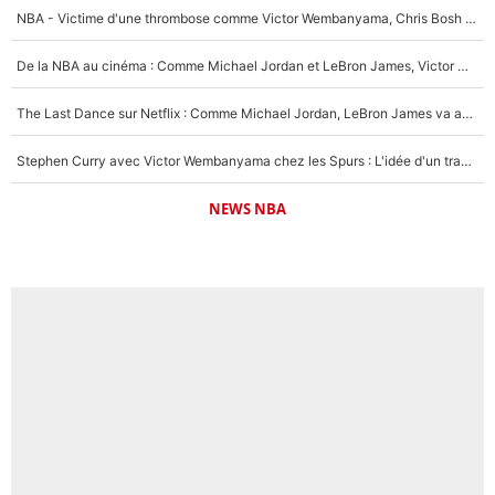
NBA - Victime d'une thrombose comme Victor Wembanyama, Chris Bosh prévient le Français des risques sur sa santé : «J’ai failli mourir sur le coup et j’ai été ramené à la vie»
De la NBA au cinéma : Comme Michael Jordan et LeBron James, Victor Wembanyama rêve d'une carrière d'acteur !
The Last Dance sur Netflix : Comme Michael Jordan, LeBron James va avoir le droit à sa série !
Stephen Curry avec Victor Wembanyama chez les Spurs : L'idée d'un trade historique est lancée en NBA !
NEWS NBA