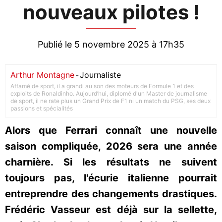
nouveaux pilotes !
Publié le 5 novembre 2025 à 17h35
Arthur Montagne
-
Journaliste
Affamé de sport, il a grandi au son des moteurs de Formule 1 et des
exploits de Ronaldinho. Aujourd’hui, diplomé d'un Master de journalisme
de sport, il ne rate plus un Grand Prix de F1 ni un match du PSG, ses deux
passions et spécialités
Alors que Ferrari connaît une nouvelle
saison compliquée, 2026 sera une année
charnière. Si les résultats ne suivent
toujours pas, l'écurie italienne pourrait
entreprendre des changements drastiques.
Frédéric Vasseur est déjà sur la sellette,