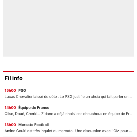
Fil info
15h00
PSG
Lucas Chevalier laissé de côté : Le PSG justifie un choix qui fait parler en plein mercato
14h00
Équipe de France
Olise, Doué, Cherki… Zidane a déjà choisi ses chouchous en équipe de France ? L’IA annonce des surprises sans Kylian Mbappé !
13h00
Mercato Football
Amine Gouiri est très inquiet du mercato : Une discussion avec l'OM pour acter son transfert !