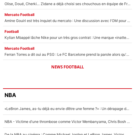
Olise, Doué, Cherki… Zidane a déjà choisi ses chouchous en équipe de France ? L’IA annonce des surprises sans Kylian Mbappé !
Mercato Football
Amine Gouiri est très inquiet du mercato : Une discussion avec l'OM pour acter son transfert !
Football
Kylian Mbappé lâche Nike pour un très gros contrat : Une marque «inattendue» va frapper très fort
Mercato Football
Ferran Torres a dit oui au PSG : Le FC Barcelone prend la parole alors qu'un transfert de l'attaquant espagnol prend forme
NEWS FOOTBALL
NBA
«LeBron James, as-tu déjà eu envie d’être une femme ?» : Un dérapage de Donald Trump sur la superstar de la NBA refait surface
NBA - Victime d'une thrombose comme Victor Wembanyama, Chris Bosh prévient le Français des risques sur sa santé : «J’ai failli mourir sur le coup et j’ai été ramené à la vie»
De la NBA au cinéma : Comme Michael Jordan et LeBron James, Victor Wembanyama rêve d'une carrière d'acteur !