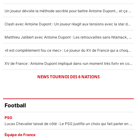
4%
Un joueur dévoile la méthode secrète pour battre Antoine Dupont... et ça marche !
Un autre joueur
5%
Clash avec Antoine Dupont : Un joueur réagit aux tensions avec la star du XV de France !
1684 personnes ont participé aux votes.
Matthieu Jalibert avec Antoine Dupont : Les retrouvailles sans Ntamack, «il y a eu des discussions»
«Il est complètement fou ce mec» : Le joueur du XV de France qui a choqué Matthieu Jalibert !
XV de France : Antoine Dupont impliqué dans «un moment très fort» en coulisses
NEWS TOURNOI DES 6 NATIONS
Football
PSG
Lucas Chevalier laissé de côté : Le PSG justifie un choix qui fait parler en plein mercato
Équipe de France