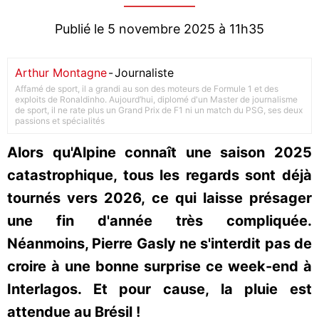
Publié le 5 novembre 2025 à 11h35
Arthur Montagne
-
Journaliste
Affamé de sport, il a grandi au son des moteurs de Formule 1 et des
exploits de Ronaldinho. Aujourd’hui, diplomé d'un Master de journalisme
de sport, il ne rate plus un Grand Prix de F1 ni un match du PSG, ses deux
passions et spécialités
Alors qu'Alpine connaît une saison 2025
catastrophique, tous les regards sont déjà
tournés vers 2026, ce qui laisse présager
une fin d'année très compliquée.
Néanmoins, Pierre Gasly ne s'interdit pas de
croire à une bonne surprise ce week-end à
Interlagos. Et pour cause, la pluie est
attendue au Brésil !