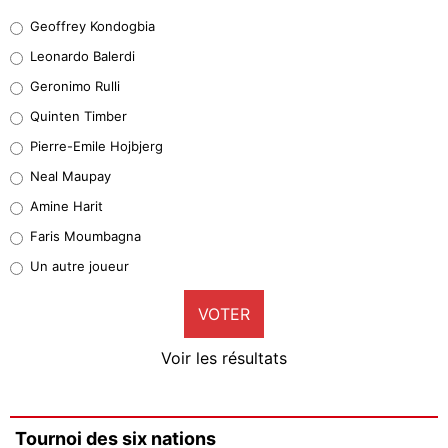
Geoffrey Kondogbia
Geoffrey Kondogbia
38%
Leonardo Balerdi
Leonardo Balerdi
Geronimo Rulli
32%
Quinten Timber
Geronimo Rulli
Pierre-Emile Hojbjerg
5%
Neal Maupay
Quinten Timber
Amine Harit
1%
Faris Moumbagna
Pierre-Emile Hojbjerg
Un autre joueur
8%
VOTER
Neal Maupay
4%
Voir les résultats
Amine Harit
3%
Faris Moumbagna
Tournoi des six nations