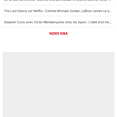
The Last Dance sur Netflix : Comme Michael Jordan, LeBron James va avoir le droit à sa série !
Stephen Curry avec Victor Wembanyama chez les Spurs : L'idée d'un trade historique est lancée en NBA !
NEWS NBA