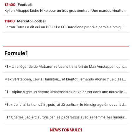
12h00
Football
Kylian Mbappé lâche Nike pour un très gros contrat : Une marque «inattendue» va frapper très fort
11h00
Mercato Football
Ferran Torres a dit oui au PSG : Le FC Barcelone prend la parole alors qu'un transfert de l'attaquant espagnol prend forme
Formule1
F1 - Une légende de McLaren refuse le transfert de Max Verstappen qui pourrait «faire des vagues» et plomber l'ambiance dans l'équipe
Max Verstappen, Lewis Hamilton… et bientôt Fernando Alonso ? Le classement des pilotes les mieux payés en Formule 1 risque de changer !
F1 - Alpine signe un accord «impensable» et va entrer dans une nouvelle dimension : Grande nouvelle pour Pierre Gasly !
F1 : « Je lui ai fait un câlin, puis j’ai dû partir...», le témoignage émouvant de Max Verstappen sur sa fille
F1 : Charles Leclerc surpris par les paparazzis avec sa femme, les rumeurs étaient vraies !
NEWS FORMULE1