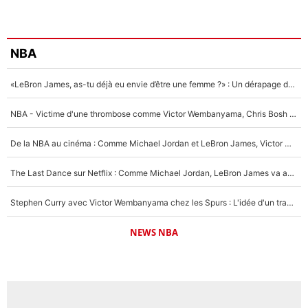
NBA
«LeBron James, as-tu déjà eu envie d’être une femme ?» : Un dérapage de Donald Trump sur la superstar de la NBA refait surface
NBA - Victime d'une thrombose comme Victor Wembanyama, Chris Bosh prévient le Français des risques sur sa santé : «J’ai failli mourir sur le coup et j’ai été ramené à la vie»
De la NBA au cinéma : Comme Michael Jordan et LeBron James, Victor Wembanyama rêve d'une carrière d'acteur !
The Last Dance sur Netflix : Comme Michael Jordan, LeBron James va avoir le droit à sa série !
Stephen Curry avec Victor Wembanyama chez les Spurs : L'idée d'un trade historique est lancée en NBA !
NEWS NBA