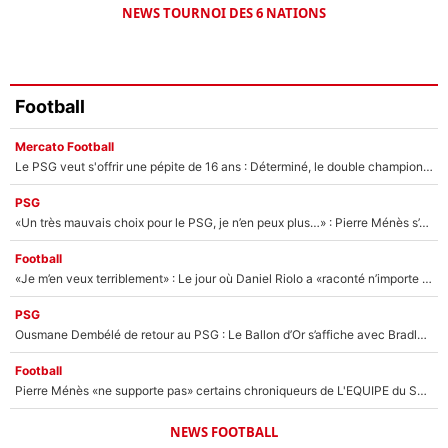
NEWS TOURNOI DES 6 NATIONS
Football
Mercato Football
Le PSG veut s'offrir une pépite de 16 ans : Déterminé, le double champion d'Europe en titre est prêt à lâcher 40M€ pour celui que l'on compare déjà à Vinicius Jr !
PSG
«Un très mauvais choix pour le PSG, je n’en peux plus…» : Pierre Ménès s’est complètement trompé avec Luis Enrique et ces déclarations le prouvent !
Football
«Je m’en veux terriblement» : Le jour où Daniel Riolo a «raconté n’importe quoi» dans l'After Foot !
PSG
Ousmane Dembélé de retour au PSG : Le Ballon d’Or s’affiche avec Bradley Barcola en plein cœur du feuilleton sur son départ !
Football
Pierre Ménès «ne supporte pas» certains chroniqueurs de L'EQUIPE du Soir : Ils vont tous partir !
NEWS FOOTBALL