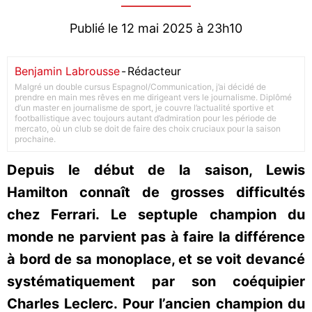
Publié le 12 mai 2025 à 23h10
Benjamin Labrousse
-
Rédacteur
Malgré un double cursus Espagnol/Communication, j’ai décidé de
prendre en main mes rêves en me dirigeant vers le journalisme. Diplômé
d’un master en journalisme de sport, je couvre l’actualité sportive et
footballistique avec toujours autant d’admiration pour les période de
mercato, où un club se doit de faire des choix cruciaux pour la saison
prochaine.
Depuis le début de la saison, Lewis
Hamilton connaît de grosses difficultés
chez Ferrari. Le septuple champion du
monde ne parvient pas à faire la différence
à bord de sa monoplace, et se voit devancé
systématiquement par son coéquipier
Charles Leclerc. Pour l’ancien champion du