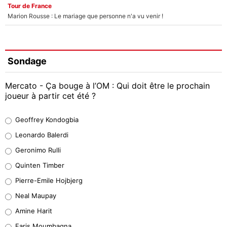
Tour de France
Marion Rousse : Le mariage que personne n'a vu venir !
Sondage
Mercato - Ça bouge à l’OM : Qui doit être le prochain
joueur à partir cet été ?
Geoffrey Kondogbia
Geoffrey Kondogbia
38%
Leonardo Balerdi
Leonardo Balerdi
Geronimo Rulli
32%
Quinten Timber
Geronimo Rulli
Pierre-Emile Hojbjerg
5%
Neal Maupay
Quinten Timber
Amine Harit
1%
Faris Moumbagna