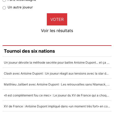
Pierre-Emile Hojbjerg
Un autre joueur
9%
VOTER
Neal Maupay
4%
Voir les résultats
Amine Harit
3%
Faris Moumbagna
Tournoi des six nations
4%
Un joueur dévoile la méthode secrète pour battre Antoine Dupont... et ça marche !
Un autre joueur
5%
Clash avec Antoine Dupont : Un joueur réagit aux tensions avec la star du XV de France !
1704 personnes ont participé aux votes.
Matthieu Jalibert avec Antoine Dupont : Les retrouvailles sans Ntamack, «il y a eu des discussions»
«Il est complètement fou ce mec» : Le joueur du XV de France qui a choqué Matthieu Jalibert !
XV de France : Antoine Dupont impliqué dans «un moment très fort» en coulisses