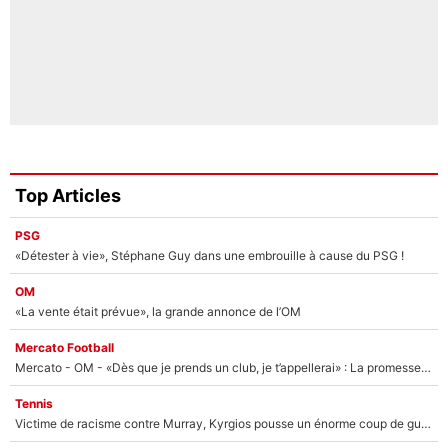
Top Articles
PSG
«Détester à vie», Stéphane Guy dans une embrouille à cause du PSG !
OM
«La vente était prévue», la grande annonce de l’OM
Mercato Football
Mercato - OM - «Dès que je prends un club, je t’appellerai» : La promesse de Marcelino au moment de claquer la porte
Tennis
Victime de racisme contre Murray, Kyrgios pousse un énorme coup de gueule !