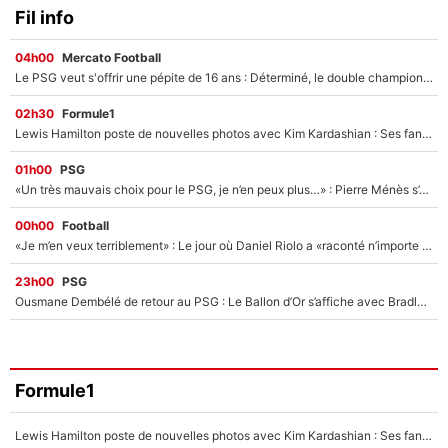
Fil info
04h00
Mercato Football
Le PSG veut s'offrir une pépite de 16 ans : Déterminé, le double champion d'Europe en titre est prêt à lâcher 40M€ pour celui que l'on compare déjà à Vinicius Jr !
02h30
Formule1
Lewis Hamilton poste de nouvelles photos avec Kim Kardashian : Ses fans le voient déjà redevenir champion du monde de F1 grâce à elle !
01h00
PSG
«Un très mauvais choix pour le PSG, je n’en peux plus…» : Pierre Ménès s’est complètement trompé avec Luis Enrique et ces déclarations le prouvent !
00h00
Football
«Je m’en veux terriblement» : Le jour où Daniel Riolo a «raconté n’importe quoi» dans l'After Foot !
23h00
PSG
Ousmane Dembélé de retour au PSG : Le Ballon d’Or s’affiche avec Bradley Barcola en plein cœur du feuilleton sur son départ !
Formule1
Lewis Hamilton poste de nouvelles photos avec Kim Kardashian : Ses fans le voient déjà redevenir champion du monde de F1 grâce à elle !