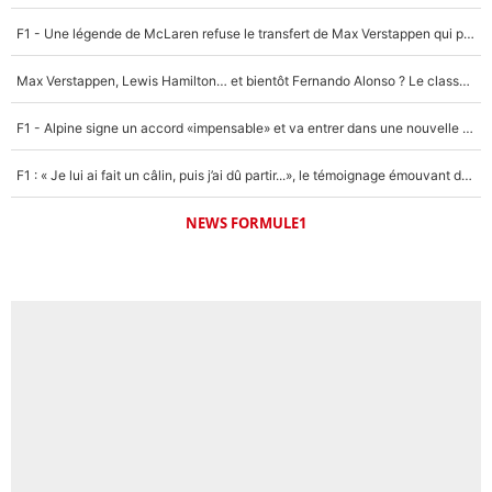
F1 - Une légende de McLaren refuse le transfert de Max Verstappen qui pourrait «faire des vagues» et plomber l'ambiance dans l'équipe
Max Verstappen, Lewis Hamilton… et bientôt Fernando Alonso ? Le classement des pilotes les mieux payés en Formule 1 risque de changer !
F1 - Alpine signe un accord «impensable» et va entrer dans une nouvelle dimension : Grande nouvelle pour Pierre Gasly !
F1 : « Je lui ai fait un câlin, puis j’ai dû partir...», le témoignage émouvant de Max Verstappen sur sa fille
NEWS FORMULE1