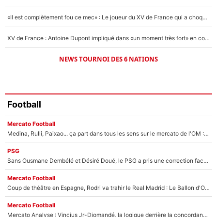
«Il est complètement fou ce mec» : Le joueur du XV de France qui a choqué Matthieu Jalibert !
XV de France : Antoine Dupont impliqué dans «un moment très fort» en coulisses
NEWS TOURNOI DES 6 NATIONS
Football
Mercato Football
Medina, Rulli, Paixao... ça part dans tous les sens sur le mercato de l'OM : Frank McCourt va enfin récupérer l'argent qu'il attend ?
PSG
Sans Ousmane Dembélé et Désiré Doué, le PSG a pris une correction face à Majorque : Luis Enrique attend avec impatience des renforts !
Mercato Football
Coup de théâtre en Espagne, Rodri va trahir le Real Madrid : Le Ballon d'Or a choisi de signer au FC Barcelone !
Mercato Football
Mercato Analyse : Vincius Jr-Diomandé, la logique derrière la concordance des temps