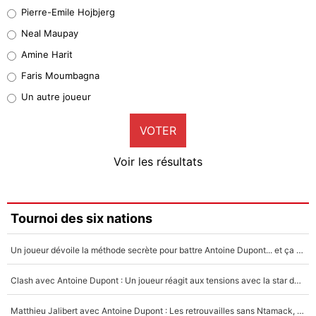
Geronimo Rulli
Pierre-Emile Hojbjerg
5%
Neal Maupay
Quinten Timber
Amine Harit
1%
Faris Moumbagna
Pierre-Emile Hojbjerg
Un autre joueur
9%
VOTER
Neal Maupay
4%
Voir les résultats
Amine Harit
3%
Faris Moumbagna
Tournoi des six nations
5%
Un joueur dévoile la méthode secrète pour battre Antoine Dupont... et ça marche !
Un autre joueur
5%
Clash avec Antoine Dupont : Un joueur réagit aux tensions avec la star du XV de France !
1519 personnes ont participé aux votes.
Matthieu Jalibert avec Antoine Dupont : Les retrouvailles sans Ntamack, «il y a eu des discussions»