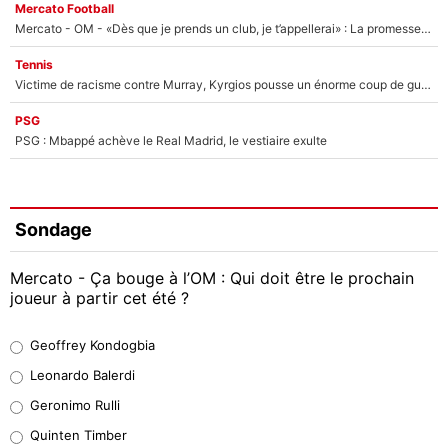
Mercato Football
Mercato - OM - «Dès que je prends un club, je t’appellerai» : La promesse de Marcelino au moment de claquer la porte
Tennis
Victime de racisme contre Murray, Kyrgios pousse un énorme coup de gueule !
PSG
PSG : Mbappé achève le Real Madrid, le vestiaire exulte
Sondage
Mercato - Ça bouge à l’OM : Qui doit être le prochain
joueur à partir cet été ?
Geoffrey Kondogbia
Geoffrey Kondogbia
38%
Leonardo Balerdi
Leonardo Balerdi
Geronimo Rulli
32%
Quinten Timber