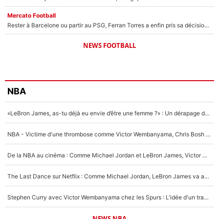
Mercato Football
Rester à Barcelone ou partir au PSG, Ferran Torres a enfin pris sa décision : La course contre la montre est lancée !
NEWS FOOTBALL
NBA
«LeBron James, as-tu déjà eu envie d’être une femme ?» : Un dérapage de Donald Trump sur la superstar de la NBA refait surface
NBA - Victime d'une thrombose comme Victor Wembanyama, Chris Bosh prévient le Français des risques sur sa santé : «J’ai failli mourir sur le coup et j’ai été ramené à la vie»
De la NBA au cinéma : Comme Michael Jordan et LeBron James, Victor Wembanyama rêve d'une carrière d'acteur !
The Last Dance sur Netflix : Comme Michael Jordan, LeBron James va avoir le droit à sa série !
Stephen Curry avec Victor Wembanyama chez les Spurs : L'idée d'un trade historique est lancée en NBA !
NEWS NBA