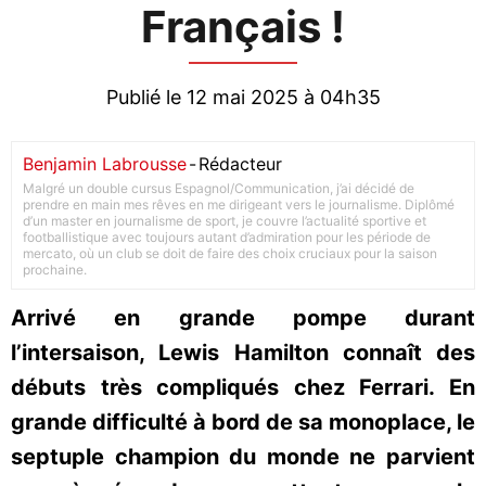
Français !
Publié le 12 mai 2025 à 04h35
Benjamin Labrousse
-
Rédacteur
Malgré un double cursus Espagnol/Communication, j’ai décidé de
prendre en main mes rêves en me dirigeant vers le journalisme. Diplômé
d’un master en journalisme de sport, je couvre l’actualité sportive et
footballistique avec toujours autant d’admiration pour les période de
mercato, où un club se doit de faire des choix cruciaux pour la saison
prochaine.
Arrivé en grande pompe durant
l’intersaison, Lewis Hamilton connaît des
débuts très compliqués chez Ferrari. En
grande difficulté à bord de sa monoplace, le
septuple champion du monde ne parvient