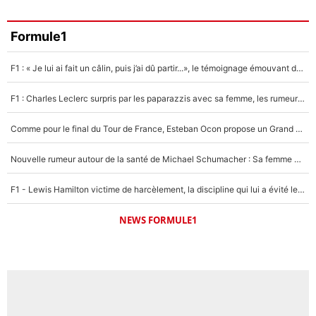
Formule1
F1 : « Je lui ai fait un câlin, puis j’ai dû partir...», le témoignage émouvant de Max Verstappen sur sa fille
F1 : Charles Leclerc surpris par les paparazzis avec sa femme, les rumeurs étaient vraies !
Comme pour le final du Tour de France, Esteban Ocon propose un Grand Prix de Formule 1 à Paris : «Autour de l’Arc de Triomphe, ce serait génial» !
Nouvelle rumeur autour de la santé de Michael Schumacher : Sa femme Corinna sort du silence
F1 - Lewis Hamilton victime de harcèlement, la discipline qui lui a évité le pire : «J'aurais probablement mal tourné»
NEWS FORMULE1