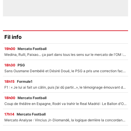
Fil info
19h00
Mercato Football
Medina, Rulli, Paixao... ça part dans tous les sens sur le mercato de l'OM : Frank McCourt va enfin récupérer l'argent qu'il attend ?
18h30
PSG
Sans Ousmane Dembélé et Désiré Doué, le PSG a pris une correction face à Majorque : Luis Enrique attend avec impatience des renforts !
18h15
Formule1
F1 : « Je lui ai fait un câlin, puis j’ai dû partir...», le témoignage émouvant de Max Verstappen sur sa fille
18h00
Mercato Football
Coup de théâtre en Espagne, Rodri va trahir le Real Madrid : Le Ballon d'Or a choisi de signer au FC Barcelone !
17h14
Mercato Football
Mercato Analyse : Vincius Jr-Diomandé, la logique derrière la concordance des temps