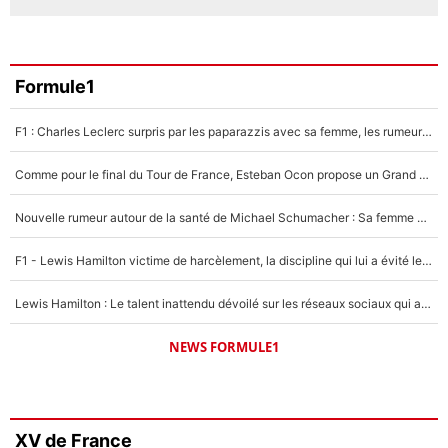
Formule1
F1 : Charles Leclerc surpris par les paparazzis avec sa femme, les rumeurs étaient vraies !
Comme pour le final du Tour de France, Esteban Ocon propose un Grand Prix de Formule 1 à Paris : «Autour de l’Arc de Triomphe, ce serait génial» !
Nouvelle rumeur autour de la santé de Michael Schumacher : Sa femme Corinna sort du silence
F1 - Lewis Hamilton victime de harcèlement, la discipline qui lui a évité le pire : «J'aurais probablement mal tourné»
Lewis Hamilton : Le talent inattendu dévoilé sur les réseaux sociaux qui a impressionné Kim Kardashian pendant leurs vacances en amoureux !
NEWS FORMULE1
XV de France