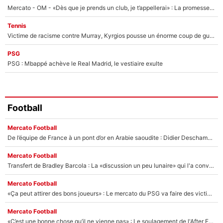
Mercato - OM - «Dès que je prends un club, je t’appellerai» : La promesse de Marcelino au moment de claquer la porte
Tennis
Victime de racisme contre Murray, Kyrgios pousse un énorme coup de gueule !
PSG
PSG : Mbappé achève le Real Madrid, le vestiaire exulte
Football
Mercato Football
De l’équipe de France à un pont d’or en Arabie saoudite : Didier Deschamps a donné sa réponse !
Mercato Football
Transfert de Bradley Barcola : La «discussion un peu lunaire» qui l'a convaincu de quitter le PSG, son entourage est pointé du doigt
Mercato Football
«Ça peut attirer des bons joueurs» : Le mercato du PSG va faire des victimes dans l'effectif de Luis Enrique ?
Mercato Football
«C’est une bonne chose qu’il ne vienne pas» : Le soulagement de l'After Foot après le transfert avorté de Yan Diomandé au PSG