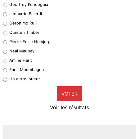
Geoffrey Kondogbia
Geoffrey Kondogbia
38%
Leonardo Balerdi
Leonardo Balerdi
Geronimo Rulli
32%
Quinten Timber
Geronimo Rulli
Pierre-Emile Hojbjerg
4%
Neal Maupay
Quinten Timber
Amine Harit
1%
Faris Moumbagna
Pierre-Emile Hojbjerg
Un autre joueur
9%
VOTER
Neal Maupay
4%
Voir les résultats
Amine Harit
3%
Faris Moumbagna
4%