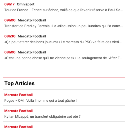
09h17
Omnisport
Tour de France - Échec sur échec, voilà ce que l’avenir réserve à Paul Seixas : «Tant qu’il y aura un Pogacar comme celui-là...»
09h00
Mercato Football
Transfert de Bradley Barcola : La «discussion un peu lunaire» qui l'a convaincu de quitter le PSG, son entourage est pointé du doigt
08h30
Mercato Football
«Ça peut attirer des bons joueurs» : Le mercato du PSG va faire des victimes dans l'effectif de Luis Enrique ?
08h00
Mercato Football
«C’est une bonne chose qu’il ne vienne pas» : Le soulagement de l'After Foot après le transfert avorté de Yan Diomandé au PSG
Top Articles
Mercato Football
Pogba - OM : Voilà l'homme qui a tout gâché !
Mercato Football
Kylian Mbappé, un transfert obligatoire cet été ?
Mercato Football