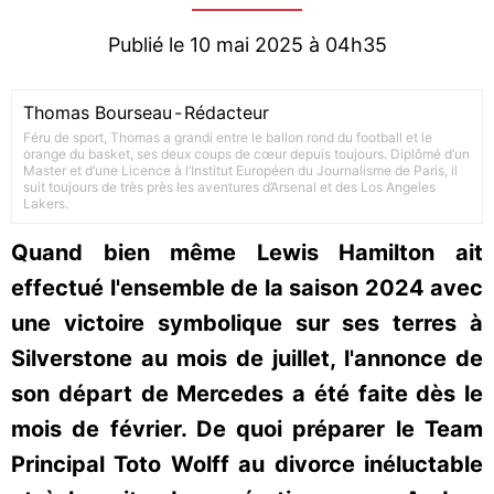
Publié le 10 mai 2025 à 04h35
Thomas Bourseau
-
Rédacteur
Féru de sport, Thomas a grandi entre le ballon rond du football et le
orange du basket, ses deux coups de cœur depuis toujours. Diplômé d’un
Master et d’une Licence à l’Institut Européen du Journalisme de Paris, il
suit toujours de très près les aventures d’Arsenal et des Los Angeles
Lakers.
Quand bien même Lewis Hamilton ait
effectué l'ensemble de la saison 2024 avec
une victoire symbolique sur ses terres à
Silverstone au mois de juillet, l'annonce de
son départ de Mercedes a été faite dès le
mois de février. De quoi préparer le Team
Principal Toto Wolff au divorce inéluctable