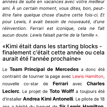
années de suite en vacances avec votre meilleur
ami. À un certain moment, vous dites, bon, peut-
être faire quelque chose d'autre cette fois-ci. Et
pour Lewis, il avait besoin de nouveauté, d'une
réinvention. Ferrari est iconique, cela ne fait
aucun doute. Lewis faisait partie de la famille ».
«Kimi était dans les starting blocks -
finalement c'était cette année ou cela
aurait été l'année prochaine»
Team Principal de Mercedes
Le
a donc été
contraint de tourner la page avec
Lewis Hamilton
,
Ferrari
Charles
nouvelle co-star de
avec
Leclerc
Toto Wolff
. Le projet de
a toujours été
Andrea Kimi
Antonelli
d'installer
. Le pilote de 18
Sir
Lewis
Hamilton
ans a hérité du baquet de
,