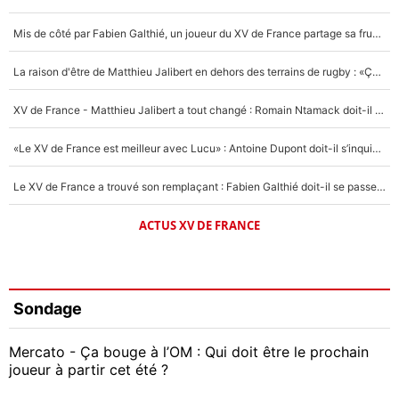
Mis de côté par Fabien Galthié, un joueur du XV de France partage sa frustration : «ils ne me l’ont pas dit tout de suite»
La raison d'être de Matthieu Jalibert en dehors des terrains de rugby : «Ça m'atteint autant que si tu touches à un membre de ma famille»
XV de France - Matthieu Jalibert a tout changé : Romain Ntamack doit-il s’inquiéter pour sa place à un an de la Coupe du monde ?
«Le XV de France est meilleur avec Lucu» : Antoine Dupont doit-il s’inquiéter pour sa place ?
Le XV de France a trouvé son remplaçant : Fabien Galthié doit-il se passer d'Antoine Dupont ?
ACTUS XV DE FRANCE
Sondage
Mercato - Ça bouge à l’OM : Qui doit être le prochain
joueur à partir cet été ?