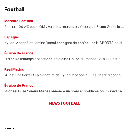
Football
Mercato Football
Plus de 100M€ pour l'OM : Voici les recrues espérées par Bruno Genesio et Grégory Lorenzi après l’opération dégraissage
Espagne
Kylian Mbappé et Lamine Yamal changent de chaîne : beIN SPORTS ne digère pas cette décision historique et prédit un fiasco pour la Liga
Équipe de France
Didier Deschamps abandonné en pleine Coupe du monde : «La FFF était déjà passée à Zinedine Zidane»
Real Madrid
«C'est une fierté» : La signature de Kylian Mbappé au Real Madrid continue de régaler l'Espagne
Équipe de France
Michael Olise : Pierre Ménès annonce un premier problème pour Zinedine Zidane en équipe de France
NEWS FOOTBALL