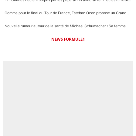
Comme pour le final du Tour de France, Esteban Ocon propose un Grand Prix de Formule 1 à Paris : «Autour de l’Arc de Triomphe, ce serait génial» !
Nouvelle rumeur autour de la santé de Michael Schumacher : Sa femme Corinna sort du silence
NEWS FORMULE1