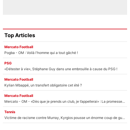
Top Articles
Mercato Football
Pogba - OM : Voilà l'homme qui a tout gâché !
PSG
«Détester à vie», Stéphane Guy dans une embrouille à cause du PSG !
Mercato Football
Kylian Mbappé, un transfert obligatoire cet été ?
Mercato Football
Mercato - OM - «Dès que je prends un club, je t’appellerai» : La promesse de Marcelino au moment de claquer la porte
Tennis
Victime de racisme contre Murray, Kyrgios pousse un énorme coup de gueule !