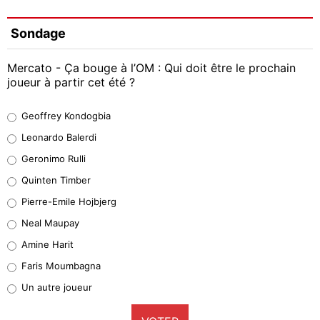
Sondage
Mercato - Ça bouge à l’OM : Qui doit être le prochain
joueur à partir cet été ?
Geoffrey Kondogbia
Geoffrey Kondogbia
38%
Leonardo Balerdi
Leonardo Balerdi
Geronimo Rulli
32%
Quinten Timber
Geronimo Rulli
Pierre-Emile Hojbjerg
5%
Neal Maupay
Quinten Timber
Amine Harit
1%
Faris Moumbagna
Pierre-Emile Hojbjerg
Un autre joueur
9%