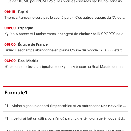
Plus de 100M€ pour l'OM : Voici les recrues espérées par Bruno Genesio et Grégory Lorenzi après l’opération dégraissage
09h15
Top14
Thomas Ramos ne sera pas le seul à partir : Ces autres joueurs du XV de France pourraient aussi quitter le Stade Toulousain, un club de Top 14 est déjà sur les rangs
09h00
Espagne
Kylian Mbappé et Lamine Yamal changent de chaîne : beIN SPORTS ne digère pas cette décision historique et prédit un fiasco pour la Liga
08h00
Équipe de France
Didier Deschamps abandonné en pleine Coupe du monde : «La FFF était déjà passée à Zinedine Zidane»
06h00
Real Madrid
«C'est une fierté» : La signature de Kylian Mbappé au Real Madrid continue de régaler l'Espagne
Formule1
F1 - Alpine signe un accord «impensable» et va entrer dans une nouvelle dimension : Grande nouvelle pour Pierre Gasly !
F1 : « Je lui ai fait un câlin, puis j’ai dû partir...», le témoignage émouvant de Max Verstappen sur sa fille
F1 : Charles Leclerc surpris par les paparazzis avec sa femme, les rumeurs étaient vraies !