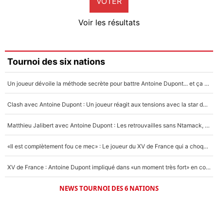
VOTER
Neal Maupay
4%
Voir les résultats
Amine Harit
3%
Faris Moumbagna
Tournoi des six nations
4%
Un joueur dévoile la méthode secrète pour battre Antoine Dupont... et ça marche !
Un autre joueur
5%
Clash avec Antoine Dupont : Un joueur réagit aux tensions avec la star du XV de France !
1560 personnes ont participé aux votes.
Matthieu Jalibert avec Antoine Dupont : Les retrouvailles sans Ntamack, «il y a eu des discussions»
«Il est complètement fou ce mec» : Le joueur du XV de France qui a choqué Matthieu Jalibert !
XV de France : Antoine Dupont impliqué dans «un moment très fort» en coulisses
NEWS TOURNOI DES 6 NATIONS