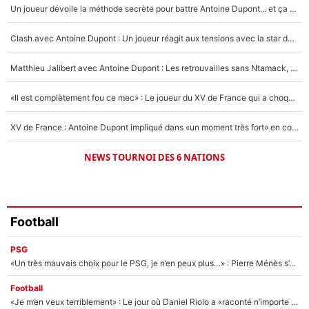
Un joueur dévoile la méthode secrète pour battre Antoine Dupont... et ça marche !
Un autre joueur
5%
Clash avec Antoine Dupont : Un joueur réagit aux tensions avec la star du XV de France !
1703 personnes ont participé aux votes.
Matthieu Jalibert avec Antoine Dupont : Les retrouvailles sans Ntamack, «il y a eu des discussions»
«Il est complètement fou ce mec» : Le joueur du XV de France qui a choqué Matthieu Jalibert !
XV de France : Antoine Dupont impliqué dans «un moment très fort» en coulisses
NEWS TOURNOI DES 6 NATIONS
Football
PSG
«Un très mauvais choix pour le PSG, je n’en peux plus…» : Pierre Ménès s’est complètement trompé avec Luis Enrique et ces déclarations le prouvent !
Football
«Je m’en veux terriblement» : Le jour où Daniel Riolo a «raconté n’importe quoi» dans l'After Foot !