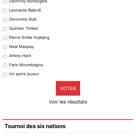
Geoffrey Kondogbia
38%
Leonardo Balerdi
Leonardo Balerdi
Geronimo Rulli
32%
Quinten Timber
Geronimo Rulli
Pierre-Emile Hojbjerg
5%
Neal Maupay
Quinten Timber
Amine Harit
1%
Faris Moumbagna
Pierre-Emile Hojbjerg
Un autre joueur
9%
VOTER
Neal Maupay
4%
Voir les résultats
Amine Harit
3%
Faris Moumbagna
Tournoi des six nations
4%