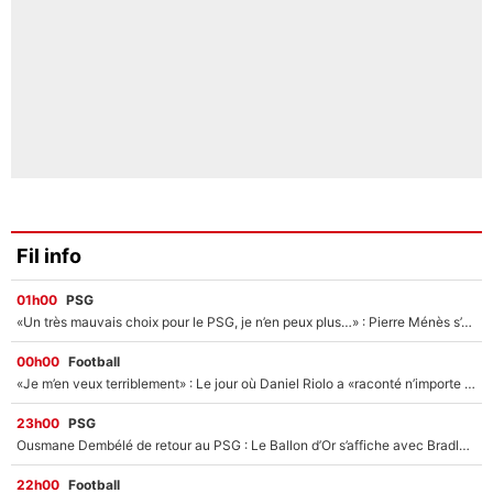
Fil info
01h00
PSG
«Un très mauvais choix pour le PSG, je n’en peux plus…» : Pierre Ménès s’est complètement trompé avec Luis Enrique et ces déclarations le prouvent !
00h00
Football
«Je m’en veux terriblement» : Le jour où Daniel Riolo a «raconté n’importe quoi» dans l'After Foot !
23h00
PSG
Ousmane Dembélé de retour au PSG : Le Ballon d’Or s’affiche avec Bradley Barcola en plein cœur du feuilleton sur son départ !
22h00
Football