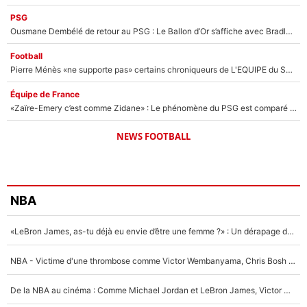
PSG
Ousmane Dembélé de retour au PSG : Le Ballon d’Or s’affiche avec Bradley Barcola en plein cœur du feuilleton sur son départ !
Football
Pierre Ménès «ne supporte pas» certains chroniqueurs de L'EQUIPE du Soir : Ils vont tous partir !
Équipe de France
«Zaïre-Emery c’est comme Zidane» : Le phénomène du PSG est comparé à son nouveau sélectionneur... et ils vont se retrouver en Bleus !
NEWS FOOTBALL
NBA
«LeBron James, as-tu déjà eu envie d’être une femme ?» : Un dérapage de Donald Trump sur la superstar de la NBA refait surface
NBA - Victime d'une thrombose comme Victor Wembanyama, Chris Bosh prévient le Français des risques sur sa santé : «J’ai failli mourir sur le coup et j’ai été ramené à la vie»
De la NBA au cinéma : Comme Michael Jordan et LeBron James, Victor Wembanyama rêve d'une carrière d'acteur !