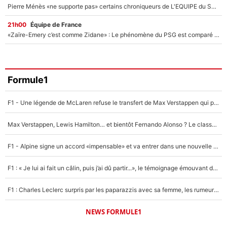
Pierre Ménès «ne supporte pas» certains chroniqueurs de L'EQUIPE du Soir : Ils vont tous partir !
21h00
Équipe de France
«Zaïre-Emery c’est comme Zidane» : Le phénomène du PSG est comparé à son nouveau sélectionneur... et ils vont se retrouver en Bleus !
Formule1
F1 - Une légende de McLaren refuse le transfert de Max Verstappen qui pourrait «faire des vagues» et plomber l'ambiance dans l'équipe
Max Verstappen, Lewis Hamilton… et bientôt Fernando Alonso ? Le classement des pilotes les mieux payés en Formule 1 risque de changer !
F1 - Alpine signe un accord «impensable» et va entrer dans une nouvelle dimension : Grande nouvelle pour Pierre Gasly !
F1 : « Je lui ai fait un câlin, puis j’ai dû partir...», le témoignage émouvant de Max Verstappen sur sa fille
F1 : Charles Leclerc surpris par les paparazzis avec sa femme, les rumeurs étaient vraies !
NEWS FORMULE1