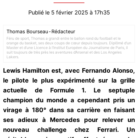
Publié le 5 février 2025 à 17h35
Thomas Bourseau
-
Rédacteur
Féru de sport, Thomas a grandi entre le ballon rond du football et le
orange du basket, ses deux coups de cœur depuis toujours. Diplômé d’un
Master et d’une Licence à l’Institut Européen du Journalisme de Paris, il
suit toujours de très près les aventures d’Arsenal et des Los Angeles
Lakers.
Lewis Hamilton est, avec Fernando Alonso,
le pilote le plus expérimenté sur la grille
actuelle de Formule 1. Le septuple
champion du monde a cependant pris un
virage à 180° dans sa carrière en faisant
ses adieux à Mercedes pour relever un
nouveau challenge chez Ferrari. Un