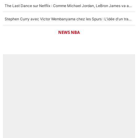
The Last Dance sur Netflix : Comme Michael Jordan, LeBron James va avoir le droit à sa série !
Stephen Curry avec Victor Wembanyama chez les Spurs : L'idée d'un trade historique est lancée en NBA !
NEWS NBA