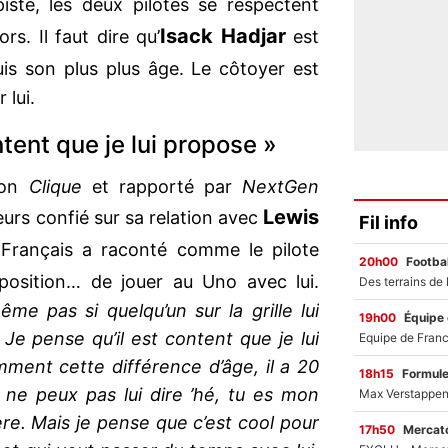
piste, les deux pilotes se respectent
Isack Hadjar
s. Il faut dire qu’
est
is son plus plus âge. Le côtoyer est
 lui.
ntent que je lui propose »
ion
Clique
et rapporté par
NextGen
Lewis
leurs confié sur sa relation avec
Fil info
e Français a raconté comme le pilote
20h00
Footbal
position… de jouer au Uno avec lui.
e pas si quelqu’un sur la grille lui
19h00
Équipe
Je pense qu’il est content que je lui
mment cette différence d’âge, il a 20
18h15
Formul
 ne peux pas lui dire ’hé, tu es mon
ière. Mais je pense que c’est cool pour
17h50
Mercato