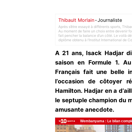
Thibault Morlain
-
Journaliste
Après s’être essayé à différents sports, Thiba
Au moment de faire un choix entre devenir foot
fait pencher la balance d’un côté. Le voilà d
diplôme obtenu à l’Institut International de 
A 21 ans, Isack Hadjar d
saison en Formule 1. Au
Français fait une belle 
l’occasion de côtoyer r
Hamilton. Hadjar en a d’ail
le septuple champion du 
amusante anecdote.