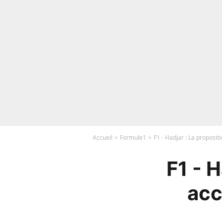
Accueil
Formule1
F1 - Hadjar : La proposit
F1 - H
acc