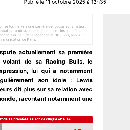
Publié le 11 octobre 2025 à 12h35
ult se tourne vers une carrière de footballeur amateur.
balleur professionnel et journaliste, les qualités ont
ésormais au sein de la rédaction du 10 Sport, après un
Communication de Paris.
ispute actuellement sa première
 volant de sa Racing Bulls, le
impression, lui qui a notamment
égulièrement son idole : Lewis
leurs dit plus sur sa relation avec
monde, racontant notamment une