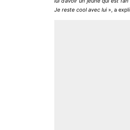
lui d’avoir un jeune qui est fa
Je reste cool avec lui
», a expl