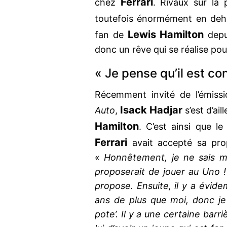
Ferrari
chez
. Rivaux sur la 
toutefois énormément en dehor
Lewis Hamilton
fan de
depu
donc un rêve qui se réalise pour
« Je pense qu’il est co
Récemment invité de l’émiss
Isack Hadjar
Auto
,
s’est d’ail
Hamilton
. C’est ainsi que l
Ferrari
avait accepté sa pro
«
Honnêtement, je ne sais mêm
proposerait de jouer au Uno ! 
propose. Ensuite, il y a évide
ans de plus que moi, donc je
pote’. Il y a une certaine barr