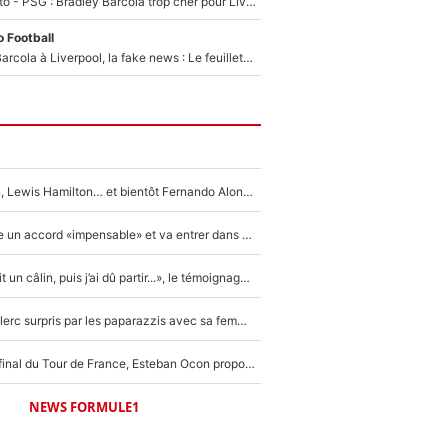
EXCLU - Mercato - PSG : Bradley Barcola trop cher pour Liverpool
 Football
PSG - Bradley Barcola à Liverpool, la fake news : Le feuilleton continue !
Max Verstappen, Lewis Hamilton… et bientôt Fernando Alonso ? Le classement des pilotes les mieux payés en Formule 1 risque de changer !
F1 - Alpine signe un accord «impensable» et va entrer dans une nouvelle dimension : Grande nouvelle pour Pierre Gasly !
F1 : « Je lui ai fait un câlin, puis j’ai dû partir...», le témoignage émouvant de Max Verstappen sur sa fille
F1 : Charles Leclerc surpris par les paparazzis avec sa femme, les rumeurs étaient vraies !
Comme pour le final du Tour de France, Esteban Ocon propose un Grand Prix de Formule 1 à Paris : «Autour de l’Arc de Triomphe, ce serait génial» !
NEWS FORMULE1