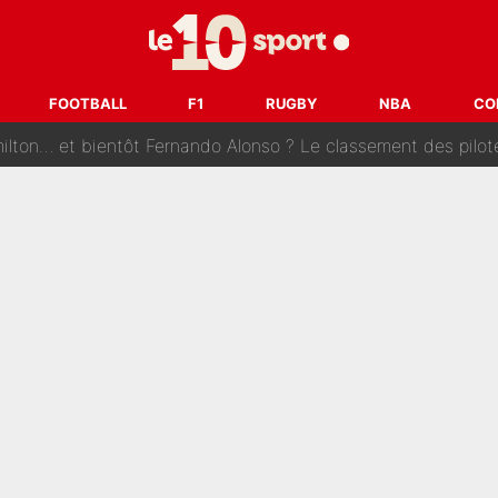
tribunal pour violences conjugales : Un arbitre français encou
après la nomination de Zinedine Zidane, c'est au tour de son fi
FOOTBALL
F1
RUGBY
NBA
CO
 et bientôt Fernando Alonso ? Le classement des pilotes les mieux p
dley Barcola trop cher pour Liverpool
rpool, la fake news : Le feuilleton continue !