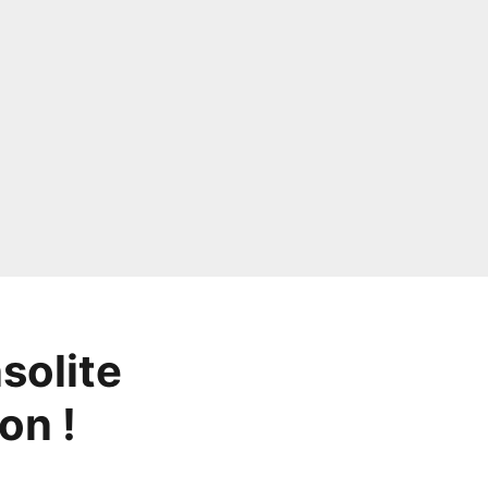
nsolite
on !