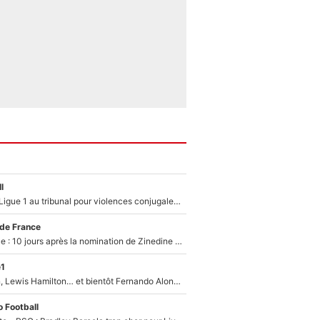
l
Des terrains de Ligue 1 au tribunal pour violences conjugales : Un arbitre français encourt une peine de 18 mois de prison !
 de France
Equipe de France : 10 jours après la nomination de Zinedine Zidane, c'est au tour de son fils de prendre un nouveau départ !
e1
Max Verstappen, Lewis Hamilton… et bientôt Fernando Alonso ? Le classement des pilotes les mieux payés en Formule 1 risque de changer !
 Football