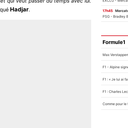
n et qui veut passer du temps avec lui.
Hadjar
iqué
.
17h45
Mercato
Formule1