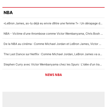
NBA
«LeBron James, as-tu déjà eu envie d’être une femme ?» : Un dérapage de Donald Trump sur la superstar de la NBA refait surface
NBA - Victime d'une thrombose comme Victor Wembanyama, Chris Bosh prévient le Français des risques sur sa santé : «J’ai failli mourir sur le coup et j’ai été ramené à la vie»
De la NBA au cinéma : Comme Michael Jordan et LeBron James, Victor Wembanyama rêve d'une carrière d'acteur !
The Last Dance sur Netflix : Comme Michael Jordan, LeBron James va avoir le droit à sa série !
Stephen Curry avec Victor Wembanyama chez les Spurs : L'idée d'un trade historique est lancée en NBA !
NEWS NBA