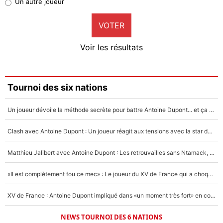
Un autre joueur
9%
VOTER
Neal Maupay
4%
Voir les résultats
Amine Harit
3%
Faris Moumbagna
Tournoi des six nations
4%
Un joueur dévoile la méthode secrète pour battre Antoine Dupont... et ça marche !
Un autre joueur
5%
Clash avec Antoine Dupont : Un joueur réagit aux tensions avec la star du XV de France !
1666 personnes ont participé aux votes.
Matthieu Jalibert avec Antoine Dupont : Les retrouvailles sans Ntamack, «il y a eu des discussions»
«Il est complètement fou ce mec» : Le joueur du XV de France qui a choqué Matthieu Jalibert !
XV de France : Antoine Dupont impliqué dans «un moment très fort» en coulisses
NEWS TOURNOI DES 6 NATIONS