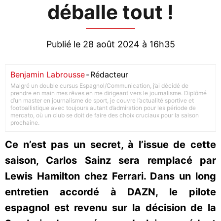
déballe tout !
Publié le 28 août 2024 à 16h35
Benjamin Labrousse
-
Rédacteur
Malgré un double cursus Espagnol/Communication, j’ai décidé de
prendre en main mes rêves en me dirigeant vers le journalisme. Diplômé
d’un master en journalisme de sport, je couvre l’actualité sportive et
footballistique avec toujours autant d’admiration pour les période de
mercato, où un club se doit de faire des choix cruciaux pour la saison
prochaine.
Ce n’est pas un secret, à l’issue de cette
saison, Carlos Sainz sera remplacé par
Lewis Hamilton chez Ferrari. Dans un long
entretien accordé à DAZN, le pilote
espagnol est revenu sur la décision de la