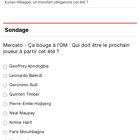
Kylian Mbappé, un transfert obligatoire cet été ?
Sondage
Mercato - Ça bouge à l’OM : Qui doit être le prochain
joueur à partir cet été ?
Geoffrey Kondogbia
Geoffrey Kondogbia
38%
Leonardo Balerdi
Leonardo Balerdi
Geronimo Rulli
32%
Quinten Timber
Geronimo Rulli
Pierre-Emile Hojbjerg
5%
Neal Maupay
Quinten Timber
Amine Harit
1%
Faris Moumbagna
Pierre-Emile Hojbjerg