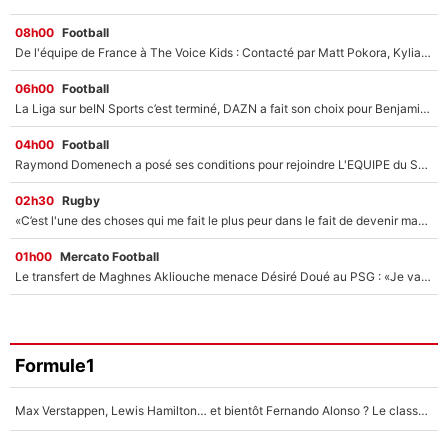
08h00
Football
De l'équipe de France à The Voice Kids : Contacté par Matt Pokora, Kylian Mbappé a accepté de jouer un rôle inédit sur TF1 !
06h00
Football
La Liga sur beIN Sports c’est terminé, DAZN a fait son choix pour Benjamin Da Silva et Omar Da Fonseca !
04h00
Football
Raymond Domenech a posé ses conditions pour rejoindre L'EQUIPE du Soir : Il refuse de faire l'émission avec un autre chroniqueur !
02h30
Rugby
«C’est l'une des choses qui me fait le plus peur dans le fait de devenir maman» : En couple avec Antoine Dupont, Iris Mittenaere s'inquiète déjà pour ses futurs enfants !
01h00
Mercato Football
Le transfert de Maghnes Akliouche menace Désiré Doué au PSG : «Je valide à 200%»
Formule1
Max Verstappen, Lewis Hamilton… et bientôt Fernando Alonso ? Le classement des pilotes les mieux payés en Formule 1 risque de changer !