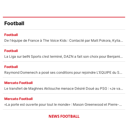
Football
Football
De l'équipe de France à The Voice Kids : Contacté par Matt Pokora, Kylian Mbappé a accepté de jouer un rôle inédit sur TF1 !
Football
La Liga sur beIN Sports c’est terminé, DAZN a fait son choix pour Benjamin Da Silva et Omar Da Fonseca !
Football
Raymond Domenech a posé ses conditions pour rejoindre L'EQUIPE du Soir : Il refuse de faire l'émission avec un autre chroniqueur !
Mercato Football
Le transfert de Maghnes Akliouche menace Désiré Doué au PSG : «Je valide à 200%»
Mercato Football
«La porte est ouverte pour tout le monde» : Mason Greenwood et Pierre-Emerick Aubameyang ont quitté l'OM, Amine Gouiri balance sur la suite du mercato et sur la réaction du vestiaire !
NEWS FOOTBALL