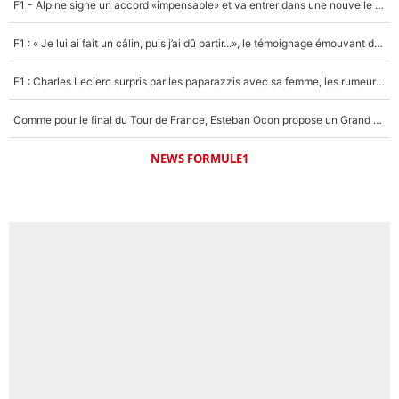
F1 - Alpine signe un accord «impensable» et va entrer dans une nouvelle dimension : Grande nouvelle pour Pierre Gasly !
F1 : « Je lui ai fait un câlin, puis j’ai dû partir...», le témoignage émouvant de Max Verstappen sur sa fille
F1 : Charles Leclerc surpris par les paparazzis avec sa femme, les rumeurs étaient vraies !
Comme pour le final du Tour de France, Esteban Ocon propose un Grand Prix de Formule 1 à Paris : «Autour de l’Arc de Triomphe, ce serait génial» !
NEWS FORMULE1