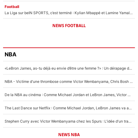
Football
La Liga sur beIN SPORTS, c’est terminé : Kylian Mbappé et Lamine Yamal changent de chaîne, «le moment était venu d'ouvrir un nouveau chapitre»
NEWS FOOTBALL
NBA
«LeBron James, as-tu déjà eu envie d’être une femme ?» : Un dérapage de Donald Trump sur la superstar de la NBA refait surface
NBA - Victime d'une thrombose comme Victor Wembanyama, Chris Bosh prévient le Français des risques sur sa santé : «J’ai failli mourir sur le coup et j’ai été ramené à la vie»
De la NBA au cinéma : Comme Michael Jordan et LeBron James, Victor Wembanyama rêve d'une carrière d'acteur !
The Last Dance sur Netflix : Comme Michael Jordan, LeBron James va avoir le droit à sa série !
Stephen Curry avec Victor Wembanyama chez les Spurs : L'idée d'un trade historique est lancée en NBA !
NEWS NBA