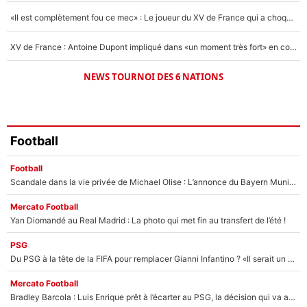
«Il est complètement fou ce mec» : Le joueur du XV de France qui a choqué Matthieu Jalibert !
XV de France : Antoine Dupont impliqué dans «un moment très fort» en coulisses
NEWS TOURNOI DES 6 NATIONS
Football
Football
Scandale dans la vie privée de Michael Olise : L’annonce du Bayern Munich sur son enfant caché
Mercato Football
Yan Diomandé au Real Madrid : La photo qui met fin au transfert de l’été !
PSG
Du PSG à la tête de la FIFA pour remplacer Gianni Infantino ? «Il serait un mauvais président», le patron de la Liga s'attaque à Nasser Al-Khelaïfi !
Mercato Football
Bradley Barcola : Luis Enrique prêt à l’écarter au PSG, la décision qui va accélérer son transfert à Liverpool ?