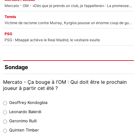
Mercato - OM - «Dès que je prends un club, je t’appellerai» : La promesse de Marcelino au moment de claquer la porte
Tennis
Victime de racisme contre Murray, Kyrgios pousse un énorme coup de gueule !
PSG
PSG : Mbappé achève le Real Madrid, le vestiaire exulte
Sondage
Mercato - Ça bouge à l’OM : Qui doit être le prochain
joueur à partir cet été ?
Geoffrey Kondogbia
Geoffrey Kondogbia
38%
Leonardo Balerdi
Leonardo Balerdi
Geronimo Rulli
32%
Quinten Timber
Geronimo Rulli