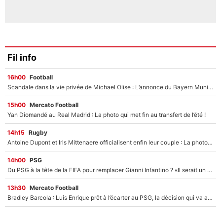
Fil info
16h00
Football
Scandale dans la vie privée de Michael Olise : L’annonce du Bayern Munich sur son enfant caché
15h00
Mercato Football
Yan Diomandé au Real Madrid : La photo qui met fin au transfert de l’été !
14h15
Rugby
Antoine Dupont et Iris Mittenaere officialisent enfin leur couple : La photo qui enflamme les réseaux sociaux
14h00
PSG
Du PSG à la tête de la FIFA pour remplacer Gianni Infantino ? «Il serait un mauvais président», le patron de la Liga s'attaque à Nasser Al-Khelaïfi !
13h30
Mercato Football
Bradley Barcola : Luis Enrique prêt à l’écarter au PSG, la décision qui va accélérer son transfert à Liverpool ?