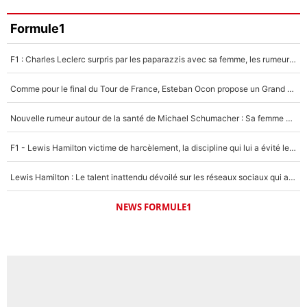
Formule1
F1 : Charles Leclerc surpris par les paparazzis avec sa femme, les rumeurs étaient vraies !
Comme pour le final du Tour de France, Esteban Ocon propose un Grand Prix de Formule 1 à Paris : «Autour de l’Arc de Triomphe, ce serait génial» !
Nouvelle rumeur autour de la santé de Michael Schumacher : Sa femme Corinna sort du silence
F1 - Lewis Hamilton victime de harcèlement, la discipline qui lui a évité le pire : «J'aurais probablement mal tourné»
Lewis Hamilton : Le talent inattendu dévoilé sur les réseaux sociaux qui a impressionné Kim Kardashian pendant leurs vacances en amoureux !
NEWS FORMULE1