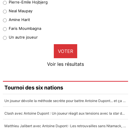
Pierre-Emile Hojbjerg
5%
Neal Maupay
Quinten Timber
Amine Harit
1%
Faris Moumbagna
Pierre-Emile Hojbjerg
Un autre joueur
9%
VOTER
Neal Maupay
4%
Voir les résultats
Amine Harit
3%
Faris Moumbagna
Tournoi des six nations
5%
Un joueur dévoile la méthode secrète pour battre Antoine Dupont... et ça marche !
Un autre joueur
5%
Clash avec Antoine Dupont : Un joueur réagit aux tensions avec la star du XV de France !
1505 personnes ont participé aux votes.
Matthieu Jalibert avec Antoine Dupont : Les retrouvailles sans Ntamack, «il y a eu des discussions»