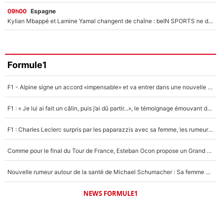
09h00
Espagne
Kylian Mbappé et Lamine Yamal changent de chaîne : beIN SPORTS ne digère pas cette décision historique et prédit un fiasco pour la Liga
Formule1
F1 - Alpine signe un accord «impensable» et va entrer dans une nouvelle dimension : Grande nouvelle pour Pierre Gasly !
F1 : « Je lui ai fait un câlin, puis j’ai dû partir...», le témoignage émouvant de Max Verstappen sur sa fille
F1 : Charles Leclerc surpris par les paparazzis avec sa femme, les rumeurs étaient vraies !
Comme pour le final du Tour de France, Esteban Ocon propose un Grand Prix de Formule 1 à Paris : «Autour de l’Arc de Triomphe, ce serait génial» !
Nouvelle rumeur autour de la santé de Michael Schumacher : Sa femme Corinna sort du silence
NEWS FORMULE1