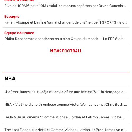
Plus de 100M€ pour l'OM : Voici les recrues espérées par Bruno Genesio et Grégory Lorenzi après l’opération dégraissage
Espagne
Kylian Mbappé et Lamine Yamal changent de chaîne : beIN SPORTS ne digère pas cette décision historique et prédit un fiasco pour la Liga
Équipe de France
Didier Deschamps abandonné en pleine Coupe du monde : «La FFF était déjà passée à Zinedine Zidane»
NEWS FOOTBALL
NBA
«LeBron James, as-tu déjà eu envie d’être une femme ?» : Un dérapage de Donald Trump sur la superstar de la NBA refait surface
NBA - Victime d'une thrombose comme Victor Wembanyama, Chris Bosh prévient le Français des risques sur sa santé : «J’ai failli mourir sur le coup et j’ai été ramené à la vie»
De la NBA au cinéma : Comme Michael Jordan et LeBron James, Victor Wembanyama rêve d'une carrière d'acteur !
The Last Dance sur Netflix : Comme Michael Jordan, LeBron James va avoir le droit à sa série !