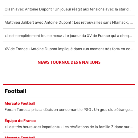
5%
Clash avec Antoine Dupont : Un joueur réagit aux tensions avec la star du XV de France !
1568 personnes ont participé aux votes.
Matthieu Jalibert avec Antoine Dupont : Les retrouvailles sans Ntamack, «il y a eu des discussions»
«Il est complètement fou ce mec» : Le joueur du XV de France qui a choqué Matthieu Jalibert !
XV de France : Antoine Dupont impliqué dans «un moment très fort» en coulisses
NEWS TOURNOI DES 6 NATIONS
Football
Mercato Football
Ferran Torres a pris sa décision concernant le PSG : Un gros club étranger prêt à relancer le feuilleton pour la signature du champion du monde 2026 !
Équipe de France
«Il est très heureux et impatient» : Les révélations de la famille Zidane sur sa prise de pouvoir en équipe de France !
Mercato Football