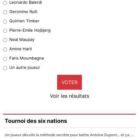
Leonardo Balerdi
Leonardo Balerdi
Geronimo Rulli
32%
Quinten Timber
Geronimo Rulli
Pierre-Emile Hojbjerg
5%
Neal Maupay
Quinten Timber
Amine Harit
1%
Faris Moumbagna
Pierre-Emile Hojbjerg
Un autre joueur
9%
VOTER
Neal Maupay
4%
Voir les résultats
Amine Harit
3%
Faris Moumbagna
Tournoi des six nations
4%
Un joueur dévoile la méthode secrète pour battre Antoine Dupont... et ça marche !
Un autre joueur