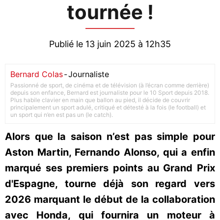
tournée !
Publié le 13 juin 2025 à 12h35
Bernard Colas
-
Journaliste
Passionné de sport, de cinéma et de télévision (à l’écran comme derrière)
depuis son enfance, Bernard est journaliste pour le 10 Sport depuis 2018.
Plus habile clavier en main que ballon au pied, il décide de couvrir
principalement un sport adulé, critiqué et détesté à la fois (le football) et
un sport qui n’en est pas un (le catch).
Alors que la saison n’est pas simple pour
Aston Martin, Fernando Alonso, qui a enfin
marqué ses premiers points au Grand Prix
d'Espagne, tourne déjà son regard vers
2026 marquant le début de la collaboration
avec Honda, qui fournira un moteur à