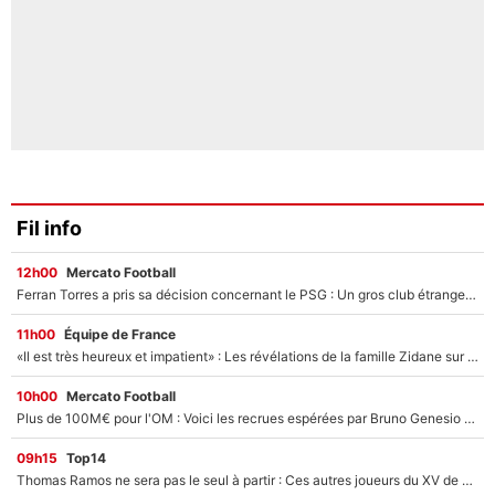
Fil info
12h00
Mercato Football
Ferran Torres a pris sa décision concernant le PSG : Un gros club étranger prêt à relancer le feuilleton pour la signature du champion du monde 2026 !
11h00
Équipe de France
«Il est très heureux et impatient» : Les révélations de la famille Zidane sur sa prise de pouvoir en équipe de France !
10h00
Mercato Football
Plus de 100M€ pour l'OM : Voici les recrues espérées par Bruno Genesio et Grégory Lorenzi après l’opération dégraissage
09h15
Top14
Thomas Ramos ne sera pas le seul à partir : Ces autres joueurs du XV de France pourraient aussi quitter le Stade Toulousain, un club de Top 14 est déjà sur les rangs