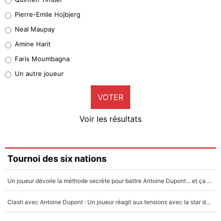
Geronimo Rulli
Pierre-Emile Hojbjerg
4%
Neal Maupay
Quinten Timber
Amine Harit
1%
Faris Moumbagna
Pierre-Emile Hojbjerg
Un autre joueur
9%
VOTER
Neal Maupay
4%
Voir les résultats
Amine Harit
3%
Faris Moumbagna
Tournoi des six nations
4%
Un joueur dévoile la méthode secrète pour battre Antoine Dupont... et ça marche !
Un autre joueur
5%
Clash avec Antoine Dupont : Un joueur réagit aux tensions avec la star du XV de France !
1459 personnes ont participé aux votes.