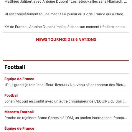
Matthieu Jalibert avec Antoine Dupont : Les retrouvailles sans Ntamack, «il y a eu des discussions»
«Il est complètement fou ce mec» : Le joueur du XV de France qui a choqué Matthieu Jalibert !
XV de France : Antoine Dupont impliqué dans «un moment très fort» en coulisses
NEWS TOURNOI DES 6 NATIONS
Football
Équipe de France
«Plus grand, je ferai chauffeur-livreur» : Nouveau sélectionneur des Bleus, Zinédine Zidane s’était imaginé un avenir très différent lorsqu'il était enfant
Football
Johan Micoud en conflit avec un autre chroniqueur de L’EQUIPE du Soir : «Pendant un moment, je ne les ai pas remis ensemble dans l'émission»
Mercato Football
Proche de rejoindre Bruno Genesio à l'OM, un ancien international français va finalement débarquer... sur RMC !
Équipe de France