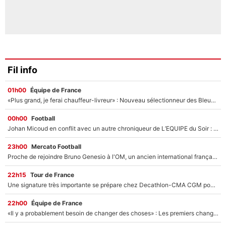
Fil info
01h00
Équipe de France
«Plus grand, je ferai chauffeur-livreur» : Nouveau sélectionneur des Bleus, Zinédine Zidane s’était imaginé un avenir très différent lorsqu'il était enfant
00h00
Football
Johan Micoud en conflit avec un autre chroniqueur de L’EQUIPE du Soir : «Pendant un moment, je ne les ai pas remis ensemble dans l'émission»
23h00
Mercato Football
Proche de rejoindre Bruno Genesio à l'OM, un ancien international français va finalement débarquer... sur RMC !
22h15
Tour de France
Une signature très importante se prépare chez Decathlon-CMA CGM pour aider Paul Seixas à gagner le Tour de France 2027
22h00
Équipe de France
«Il y a probablement besoin de changer des choses» : Les premiers changements de Zinedine Zidane en équipe de France sont révélés ?