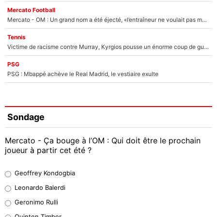
Mercato Football
Mercato - OM : Un grand nom a été éjecté, «l’entraîneur ne voulait pas me conserver»
Tennis
Victime de racisme contre Murray, Kyrgios pousse un énorme coup de gueule !
PSG
PSG : Mbappé achève le Real Madrid, le vestiaire exulte
Sondage
Mercato - Ça bouge à l’OM : Qui doit être le prochain
joueur à partir cet été ?
Geoffrey Kondogbia
Geoffrey Kondogbia
38%
Leonardo Balerdi
Leonardo Balerdi
Geronimo Rulli
32%
Quinten Timber