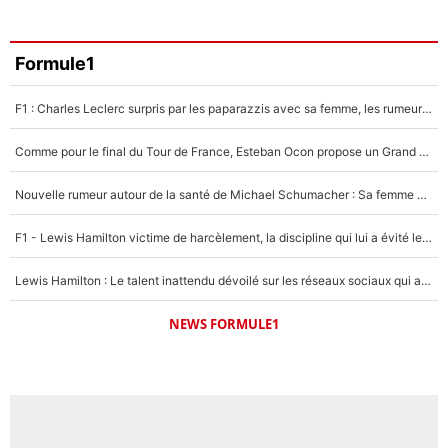
Formule1
F1 : Charles Leclerc surpris par les paparazzis avec sa femme, les rumeurs étaient vraies !
Comme pour le final du Tour de France, Esteban Ocon propose un Grand Prix de Formule 1 à Paris : «Autour de l’Arc de Triomphe, ce serait génial» !
Nouvelle rumeur autour de la santé de Michael Schumacher : Sa femme Corinna sort du silence
F1 - Lewis Hamilton victime de harcèlement, la discipline qui lui a évité le pire : «J'aurais probablement mal tourné»
Lewis Hamilton : Le talent inattendu dévoilé sur les réseaux sociaux qui a impressionné Kim Kardashian pendant leurs vacances en amoureux !
NEWS FORMULE1