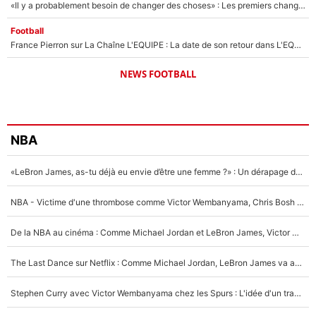
«Il y a probablement besoin de changer des choses» : Les premiers changements de Zinedine Zidane en équipe de France sont révélés ?
Football
France Pierron sur La Chaîne L'EQUIPE : La date de son retour dans L'EQUIPE de Choc est connue... et c'était très attendu
NEWS FOOTBALL
NBA
«LeBron James, as-tu déjà eu envie d’être une femme ?» : Un dérapage de Donald Trump sur la superstar de la NBA refait surface
NBA - Victime d'une thrombose comme Victor Wembanyama, Chris Bosh prévient le Français des risques sur sa santé : «J’ai failli mourir sur le coup et j’ai été ramené à la vie»
De la NBA au cinéma : Comme Michael Jordan et LeBron James, Victor Wembanyama rêve d'une carrière d'acteur !
The Last Dance sur Netflix : Comme Michael Jordan, LeBron James va avoir le droit à sa série !
Stephen Curry avec Victor Wembanyama chez les Spurs : L'idée d'un trade historique est lancée en NBA !