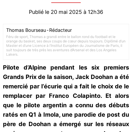
Publié le 20 mai 2025 à 12h36
Thomas Bourseau
-
Rédacteur
Féru de sport, Thomas a grandi entre le ballon rond du football et le
orange du basket, ses deux coups de cœur depuis toujours. Diplômé d’un
Master et d’une Licence à l’Institut Européen du Journalisme de Paris, il
suit toujours de très près les aventures d’Arsenal et des Los Angeles
Lakers.
Pilote d’Alpine pendant les six premiers
Grands Prix de la saison, Jack Doohan a été
remercié par l’écurie qui a fait le choix de le
remplacer par Franco Colapinto. Et alors
que le pilote argentin a connu des débuts
ratés en Q1 à Imola, une parodie de post du
père de Doohan a émergé sur les réseaux