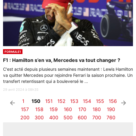
FORMULE1
F1 : Hamilton s’en va, Mercedes va tout changer ?
C'est acté depuis plusieurs semaines maintenant : Lewis Hamilton
va quitter Mercedes pour rejoindre Ferrari la saison prochaine. Un
transfert retentissant qui a bouleversé le ...
29 avril 2024 à 08h35
1
150
151
152
153
154
155
156
arrow_left
arrow_right
157
158
159
160
170
180
190
200
300
400
500
600
700
760