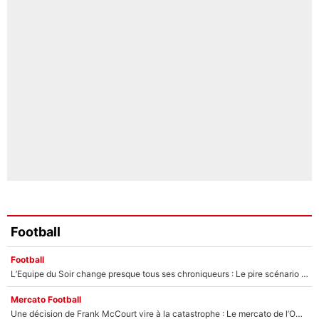
Football
Football
L’Equipe du Soir change presque tous ses chroniqueurs : Le pire scénario imaginé par l’IA après le départ de Johan Micoud !
Mercato Football
Une décision de Frank McCourt vire à la catastrophe : Le mercato de l’OM provoque de nouvelles tensions en pleine crise financière !