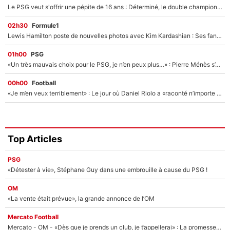
Le PSG veut s'offrir une pépite de 16 ans : Déterminé, le double champion d'Europe en titre est prêt à lâcher 40M€ pour celui que l'on compare déjà à Vinicius Jr !
02h30
Formule1
Lewis Hamilton poste de nouvelles photos avec Kim Kardashian : Ses fans le voient déjà redevenir champion du monde de F1 grâce à elle !
01h00
PSG
«Un très mauvais choix pour le PSG, je n’en peux plus…» : Pierre Ménès s’est complètement trompé avec Luis Enrique et ces déclarations le prouvent !
00h00
Football
«Je m’en veux terriblement» : Le jour où Daniel Riolo a «raconté n’importe quoi» dans l'After Foot !
Top Articles
PSG
«Détester à vie», Stéphane Guy dans une embrouille à cause du PSG !
OM
«La vente était prévue», la grande annonce de l’OM
Mercato Football
Mercato - OM - «Dès que je prends un club, je t’appellerai» : La promesse de Marcelino au moment de claquer la porte