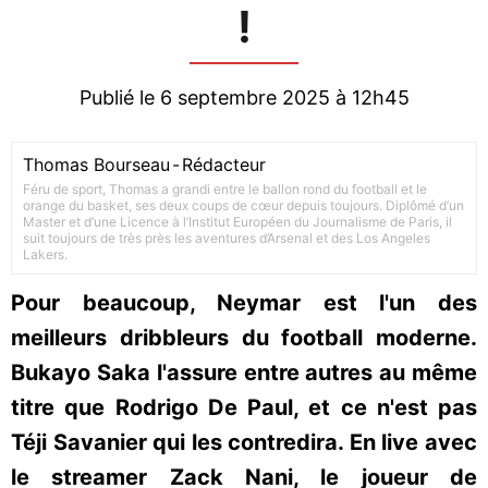
!
Publié le 6 septembre 2025 à 12h45
Thomas Bourseau
-
Rédacteur
Féru de sport, Thomas a grandi entre le ballon rond du football et le
orange du basket, ses deux coups de cœur depuis toujours. Diplômé d’un
Master et d’une Licence à l’Institut Européen du Journalisme de Paris, il
suit toujours de très près les aventures d’Arsenal et des Los Angeles
Lakers.
Pour beaucoup, Neymar est l'un des
meilleurs dribbleurs du football moderne.
Bukayo Saka l'assure entre autres au même
titre que Rodrigo De Paul, et ce n'est pas
Téji Savanier qui les contredira. En live avec
le streamer Zack Nani, le joueur de