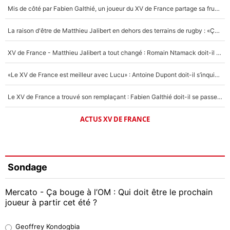
Mis de côté par Fabien Galthié, un joueur du XV de France partage sa frustration : «ils ne me l’ont pas dit tout de suite»
La raison d'être de Matthieu Jalibert en dehors des terrains de rugby : «Ça m'atteint autant que si tu touches à un membre de ma famille»
XV de France - Matthieu Jalibert a tout changé : Romain Ntamack doit-il s’inquiéter pour sa place à un an de la Coupe du monde ?
«Le XV de France est meilleur avec Lucu» : Antoine Dupont doit-il s’inquiéter pour sa place ?
Le XV de France a trouvé son remplaçant : Fabien Galthié doit-il se passer d'Antoine Dupont ?
ACTUS XV DE FRANCE
Sondage
Mercato - Ça bouge à l’OM : Qui doit être le prochain
joueur à partir cet été ?
Geoffrey Kondogbia
Geoffrey Kondogbia