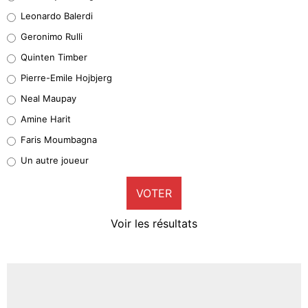
38%
Leonardo Balerdi
Leonardo Balerdi
Geronimo Rulli
32%
Quinten Timber
Geronimo Rulli
Pierre-Emile Hojbjerg
5%
Neal Maupay
Quinten Timber
Amine Harit
1%
Faris Moumbagna
Pierre-Emile Hojbjerg
Un autre joueur
9%
VOTER
Neal Maupay
4%
Voir les résultats
Amine Harit
3%
Faris Moumbagna
4%