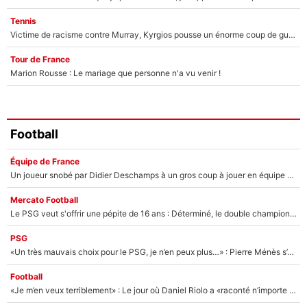
Tennis
Victime de racisme contre Murray, Kyrgios pousse un énorme coup de gueule !
Tour de France
Marion Rousse : Le mariage que personne n'a vu venir !
Football
Équipe de France
Un joueur snobé par Didier Deschamps à un gros coup à jouer en équipe de France : Zinedine Zidane a trouvé son numéro 9 ?
Mercato Football
Le PSG veut s'offrir une pépite de 16 ans : Déterminé, le double champion d'Europe en titre est prêt à lâcher 40M€ pour celui que l'on compare déjà à Vinicius Jr !
PSG
«Un très mauvais choix pour le PSG, je n’en peux plus…» : Pierre Ménès s’est complètement trompé avec Luis Enrique et ces déclarations le prouvent !
Football
«Je m’en veux terriblement» : Le jour où Daniel Riolo a «raconté n’importe quoi» dans l'After Foot !