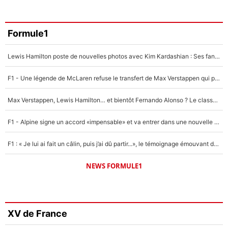
Formule1
Lewis Hamilton poste de nouvelles photos avec Kim Kardashian : Ses fans le voient déjà redevenir champion du monde de F1 grâce à elle !
F1 - Une légende de McLaren refuse le transfert de Max Verstappen qui pourrait «faire des vagues» et plomber l'ambiance dans l'équipe
Max Verstappen, Lewis Hamilton… et bientôt Fernando Alonso ? Le classement des pilotes les mieux payés en Formule 1 risque de changer !
F1 - Alpine signe un accord «impensable» et va entrer dans une nouvelle dimension : Grande nouvelle pour Pierre Gasly !
F1 : « Je lui ai fait un câlin, puis j’ai dû partir...», le témoignage émouvant de Max Verstappen sur sa fille
NEWS FORMULE1
XV de France