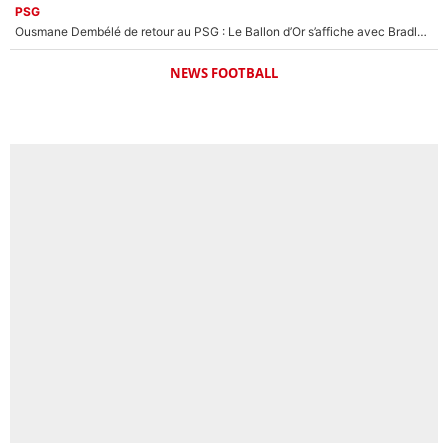
PSG
Ousmane Dembélé de retour au PSG : Le Ballon d’Or s’affiche avec Bradley Barcola en plein cœur du feuilleton sur son départ !
NEWS FOOTBALL