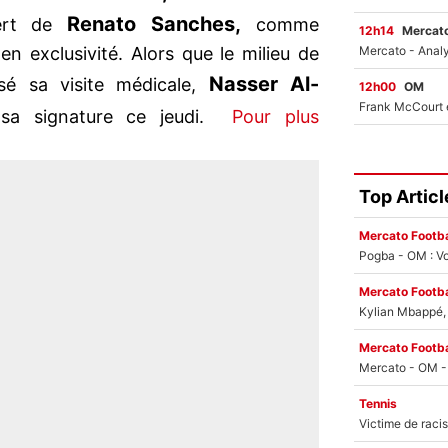
Renato Sanches,
fert de
comme
12h14
Mercato
en exclusivité. Alors que le milieu de
Nasser Al-
sé sa visite médicale,
12h00
OM
r sa signature ce jeudi.
Pour plus
Top Articl
Mercato Footba
Pogba - OM : Vo
Mercato Footba
Kylian Mbappé, u
Mercato Footba
Tennis