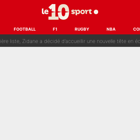
ue prêt à l’écarter au PSG, la décision qui va accélérer son tr
erminé : Kylian Mbappé et Lamine Yamal changent de chaîne, «le moment é
FOOTBALL
F1
RUGBY
NBA
CO
ère liste, Zidane a décidé d’accueillir une nouvelle tête en 
cius Jr, la surprise qui n'en est pas une...
oria : Les coulisses d’un divorce coûteux qui ruine l’OM à p