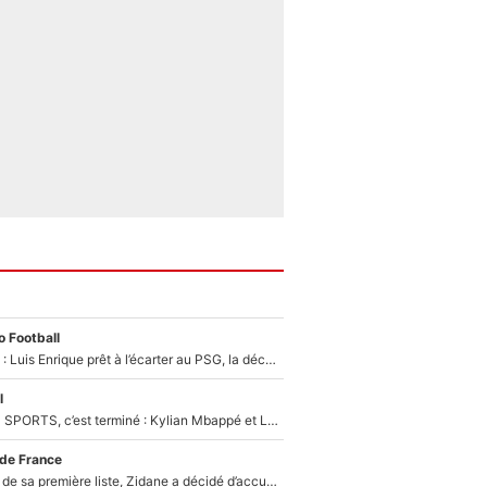
 Football
Bradley Barcola : Luis Enrique prêt à l’écarter au PSG, la décision qui va accélérer son transfert à Liverpool ?
l
La Liga sur beIN SPORTS, c’est terminé : Kylian Mbappé et Lamine Yamal changent de chaîne, «le moment était venu d'ouvrir un nouveau chapitre»
 de France
Avant l’annonce de sa première liste, Zidane a décidé d’accueillir une nouvelle tête en équipe de France