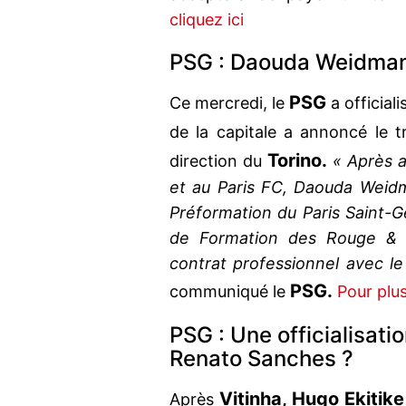
cliquez ici
PSG : Daouda Weidmann
PSG
Ce mercredi, le
a official
de la capitale a annoncé le 
Torino.
direction du
« Après a
et au Paris FC, Daouda Weid
Préformation du Paris Saint-Ge
de Formation des Rouge & B
contrat professionnel avec le 
PSG.
communiqué le
Pour plus
PSG : Une officialisatio
Renato Sanches ?
Vitinha, Hugo Ekitike
Après