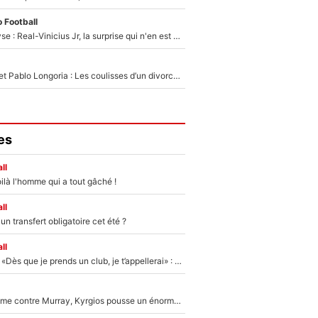
 Football
Mercato - Analyse : Real-Vinicius Jr, la surprise qui n'en est pas une...
Frank McCourt et Pablo Longoria : Les coulisses d’un divorce coûteux qui ruine l’OM à petit feu…
es
ll
ilà l'homme qui a tout gâché !
ll
n transfert obligatoire cet été ?
ll
Mercato - OM - «Dès que je prends un club, je t’appellerai» : La promesse de Marcelino au moment de claquer la porte
Victime de racisme contre Murray, Kyrgios pousse un énorme coup de gueule !