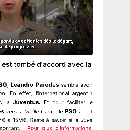
 est tombé d'accord avec la
SG, Leandro Paredes
semble avoir
n. En effet, l'international argentin
Juventus.
ec la
Et pour faciliter le
es
PSG
vers la
Vieille Dame
, le
aurait
M€ à 15M€. Reste à savoir si la
Juve
l montant.
Pour plus d'informations,