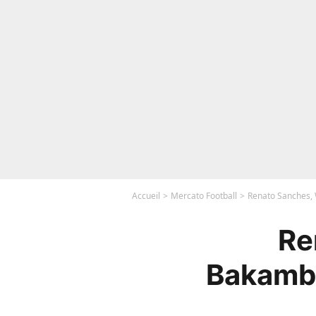
Accueil
Mercato Football
Renato Sanches, 
Re
Bakambu