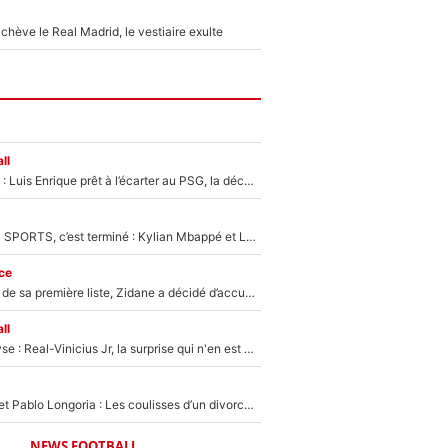
hève le Real Madrid, le vestiaire exulte
ll
Bradley Barcola : Luis Enrique prêt à l’écarter au PSG, la décision qui va accélérer son transfert à Liverpool ?
La Liga sur beIN SPORTS, c’est terminé : Kylian Mbappé et Lamine Yamal changent de chaîne, «le moment était venu d'ouvrir un nouveau chapitre»
ce
Avant l’annonce de sa première liste, Zidane a décidé d’accueillir une nouvelle tête en équipe de France
ll
Mercato - Analyse : Real-Vinicius Jr, la surprise qui n'en est pas une...
Frank McCourt et Pablo Longoria : Les coulisses d’un divorce coûteux qui ruine l’OM à petit feu…
NEWS FOOTBALL