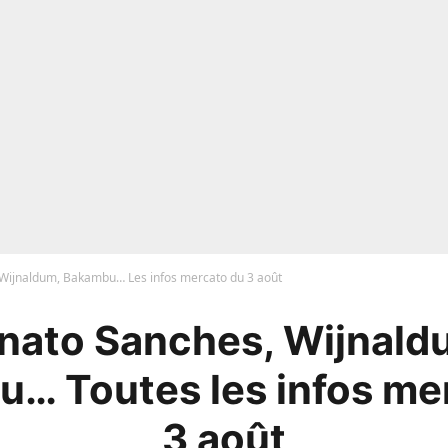
Wijnaldum, Bakambu… Les infos mercato du 3 août
nato Sanches, Wijnald
… Toutes les infos me
3 août