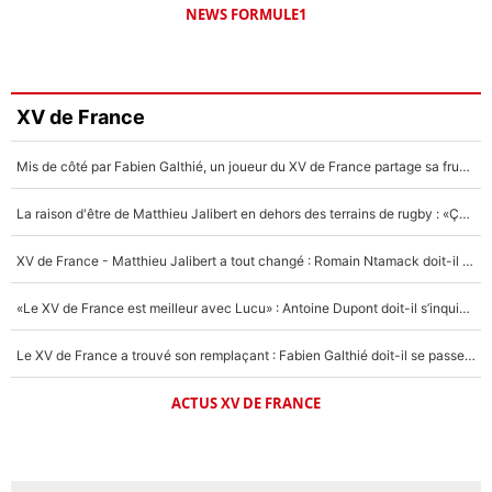
NEWS FORMULE1
XV de France
Mis de côté par Fabien Galthié, un joueur du XV de France partage sa frustration : «ils ne me l’ont pas dit tout de suite»
La raison d'être de Matthieu Jalibert en dehors des terrains de rugby : «Ça m'atteint autant que si tu touches à un membre de ma famille»
XV de France - Matthieu Jalibert a tout changé : Romain Ntamack doit-il s’inquiéter pour sa place à un an de la Coupe du monde ?
«Le XV de France est meilleur avec Lucu» : Antoine Dupont doit-il s’inquiéter pour sa place ?
Le XV de France a trouvé son remplaçant : Fabien Galthié doit-il se passer d'Antoine Dupont ?
ACTUS XV DE FRANCE