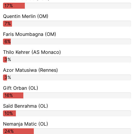
17%
Quentin Merlin (OM)
7%
Faris Moumbagna (OM)
6%
Thilo Kehrer (AS Monaco)
3%
Azor Matusiwa (Rennes)
3%
Gift Orban (OL)
16%
Saïd Benrahma (OL)
10%
Nemanja Matic (OL)
24%