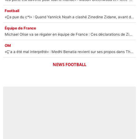
Football
«Ça pue du c*l» : Quand Yannick Noah a clashé Zinedine Zidane, avant de se faire recadrer par le nouveau sélectionneur de l'équipe de France !
Équipe de France
Michael Olise va se régaler en équipe de France : Ces déclarations de Zinedine Zidane qui prouvent qu'il va tout miser sur la star du Bayern Munich !
OM
«Ç'a a été mal interprêté» : Medhi Benatia revient sur ses propos dans The Bridge et précise ses conditions pour rejoindre le PSG !
NEWS FOOTBALL