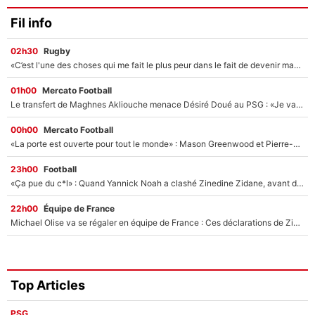
Fil info
02h30
Rugby
«C’est l'une des choses qui me fait le plus peur dans le fait de devenir maman» : En couple avec Antoine Dupont, Iris Mittenaere s'inquiète déjà pour ses futurs enfants !
01h00
Mercato Football
Le transfert de Maghnes Akliouche menace Désiré Doué au PSG : «Je valide à 200%»
00h00
Mercato Football
«La porte est ouverte pour tout le monde» : Mason Greenwood et Pierre-Emerick Aubameyang ont quitté l'OM, Amine Gouiri balance sur la suite du mercato et sur la réaction du vestiaire !
23h00
Football
«Ça pue du c*l» : Quand Yannick Noah a clashé Zinedine Zidane, avant de se faire recadrer par le nouveau sélectionneur de l'équipe de France !
22h00
Équipe de France
Michael Olise va se régaler en équipe de France : Ces déclarations de Zinedine Zidane qui prouvent qu'il va tout miser sur la star du Bayern Munich !
Top Articles
PSG