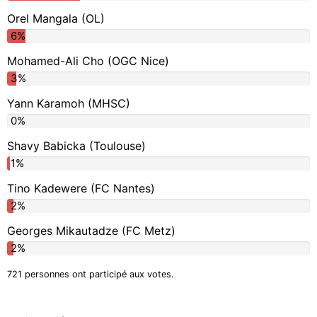
Orel Mangala (OL)
6%
Mohamed-Ali Cho (OGC Nice)
3%
Yann Karamoh (MHSC)
0%
Shavy Babicka (Toulouse)
1%
Tino Kadewere (FC Nantes)
2%
Georges Mikautadze (FC Metz)
2%
721 personnes ont participé aux votes.